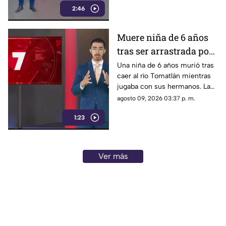
2:46
con mejores condiciones.
Muere niña de 6 años
tras ser arrastrada por
la corriente del río
Una niña de 6 años murió tras
caer al río Tomatlán mientras
Tomatlán
jugaba con sus hermanos. La
corriente la arrastró y provocó
agosto 09, 2026 03:37 p. m.
su fallecimiento; los otros
1:23
menores sobrevivieron.
Ver más