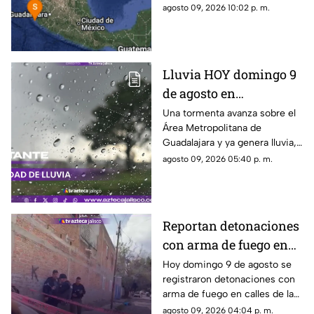
municipio de Puerto Vallarta,
agosto 09, 2026 10:02 p. m.
Jalisco
Lluvia HOY domingo 9
de agosto en
Guadalajara: ¿Dónde
Una tormenta avanza sobre el
Área Metropolitana de
está lloviendo y qué
Guadalajara y ya genera lluvia,
zonas tienen alerta?
actividad eléctrica y rachas de
agosto 09, 2026 05:40 p. m.
viento en distintas zonas.
Reportan detonaciones
con arma de fuego en
Tlaquepaque; hay un
Hoy domingo 9 de agosto se
registraron detonaciones con
hombre muerto
arma de fuego en calles de la
colonia El Campesino en
agosto 09, 2026 04:04 p. m.