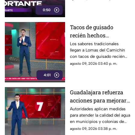
Tlaquepaque. Esto es lo que se
0:50
sabe.
Tacos de guisado
recién hechos
conquistan a vecinos
Los sabores tradicionales
llegan a Lomas del Camichín
de Lomas del Camichín
con tacos de guisado recién
en Tonalá
preparados, una opción ideal
agosto 09, 2026 03:40 p. m.
para disfrutar este viernes en
4:01
Tonalá.
Guadalajara refuerza
acciones para mejorar
la calidad del agua en
Autoridades aplican medidas
para atender la calidad del agua
municipios y colonias
en municipios y colonias de
afectadas
Guadalajara. Las acciones
agosto 09, 2026 03:38 p. m.
buscan restablecer el servicio