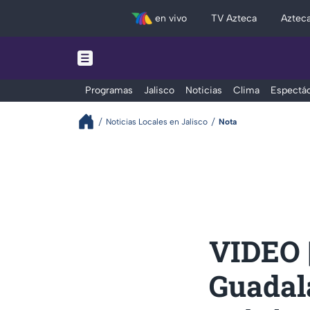
en vivo
TV Azteca
Aztec
Programas
Jalisco
Noticias
Clima
Espectác
Noticias Locales en Jalisco
Nota
VIDEO |
Guadala