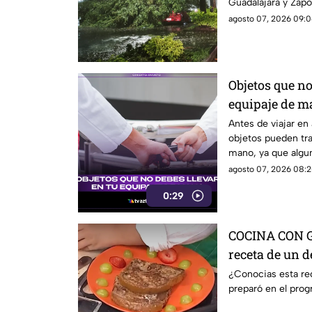
Guadalajara y Zapo
agosto 07, 2026 09:0
Objetos que no
equipaje de m
el aeropuerto
Antes de viajar en
objetos pueden tra
mano, ya que algun
pueden ser retirado
agosto 07, 2026 08:2
seguridad.
0:29
COCINA CON G
receta de un d
¿Conocias esta re
preparó en el pro