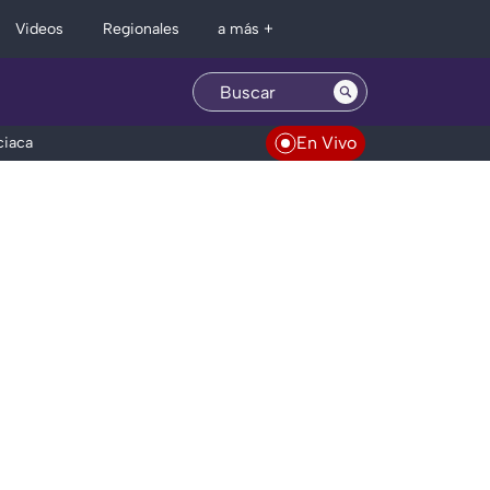
Regionales
Videos
a más +
En Vivo
ciaca