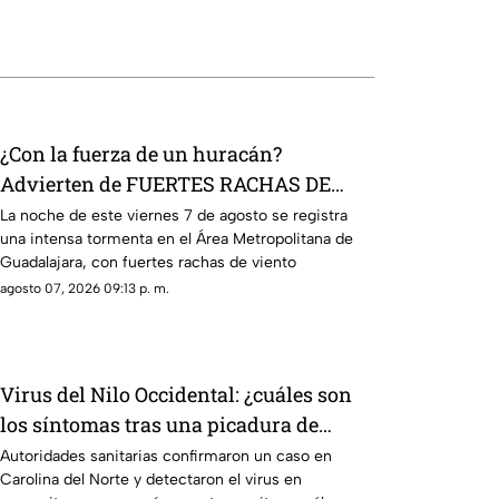
¿Con la fuerza de un huracán?
Advierten de FUERTES RACHAS DE
VIENTO superiores a los 60 km/h
La noche de este viernes 7 de agosto se registra
una intensa tormenta en el Área Metropolitana de
durante lluvia en Guadalajara
Guadalajara, con fuertes rachas de viento
agosto 07, 2026 09:13 p. m.
Virus del Nilo Occidental: ¿cuáles son
los síntomas tras una picadura de
mosquito?
Autoridades sanitarias confirmaron un caso en
Carolina del Norte y detectaron el virus en