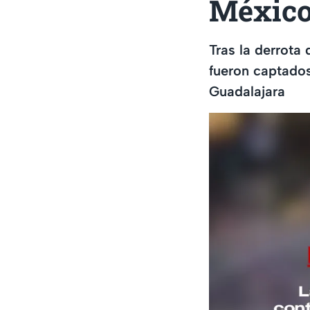
Méxic
Tras la derrot
fueron captados
Guadalajara