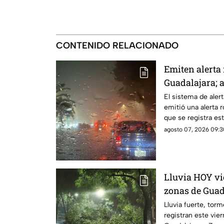
CONTENIDO RELACIONADO
Emiten alerta 
Guadalajara; a
árboles e inu
El sistema de alert
emitió una alerta r
que se registra e
agosto 07, 2026 09:3
Lluvia HOY vi
zonas de Guad
Lluvia fuerte, torm
registran este vie