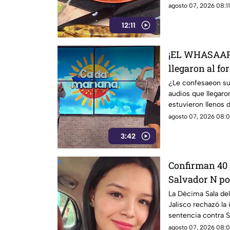
agosto 07, 2026 08:11
12:11
¡EL WHASAAP! 
llegaron al fo
1
¿Le confesaeon su
audios que llegaro
estuvieron llenos d
agosto 07, 2026 08:0
3:42
Confirman 40 
Salvador N por
Urteaga
La Décima Sala del
Jalisco rechazó la
sentencia contra S
Isis, ocurrido en 2
agosto 07, 2026 08:0