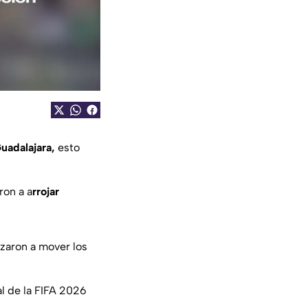
uadalajara,
esto
ron a a
rrojar
zaron a mover los
l de la FIFA 2026