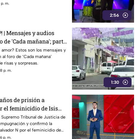
 p. m.
2:56
| Mensajes y audios
ro de 'Cada mañana'; parte
 amor? Estos son los mensajes y
n al foro de ‘Cada mañana’
e risas y sorpresas.
8 p. m.
1:30
años de prisión a
 el feminicidio de Isis
 Supremo Tribunal de Justicia de
 impugnación y confirmó la
alvador N por el feminicidio de
020.
6 p. m.