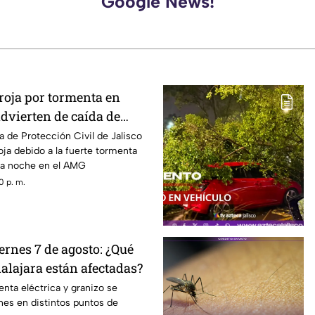
Google News!
roja por tormenta en
dvierten de caída de
ndaciones
a de Protección Civil de Jalisco
oja debido a la fuerte tormenta
sta noche en el AMG
0 p. m.
ernes 7 de agosto: ¿Qué
alajara están afectadas?
enta eléctrica y granizo se
rnes en distintos puntos de