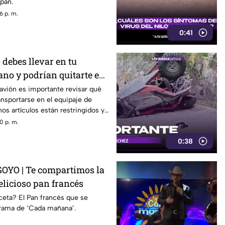
pan.
6 p. m.
0:41
 debes llevar en tu
ano y podrían quitarte en
 avión es importante revisar qué
nsportarse en el equipaje de
os artículos están restringidos y
s durante los filtros de
0 p. m.
0:38
OYO | Te compartimos la
elicioso pan francés
ceta? El Pan francés que se
grama de ‘Cada mañana’.