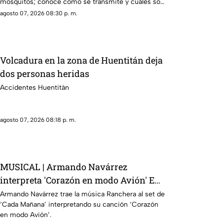
mosquitos; conoce cómo se transmite y cuáles son
sus síntomas.
agosto 07, 2026 08:30 p. m.
Volcadura en la zona de Huentitán deja
dos personas heridas
Accidentes Huentitán
agosto 07, 2026 08:18 p. m.
MUSICAL | Armando Navárrez
interpreta 'Corazón en modo Avión' EN
VIVO
Armando Navárrez trae la música Ranchera al set de
‘Cada Mañana’ interpretando su canción ‘Corazón
en modo Avión’.