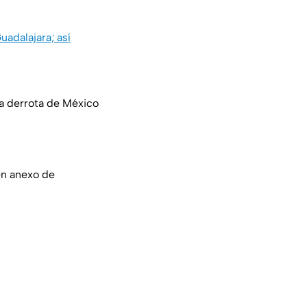
adalajara; así
la derrota de México
en anexo de