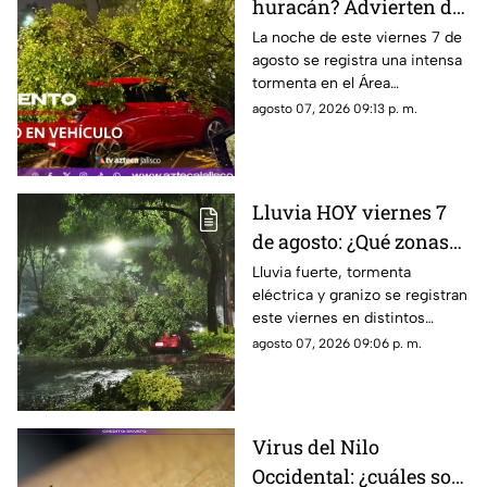
huracán? Advierten de
FUERTES RACHAS DE
La noche de este viernes 7 de
agosto se registra una intensa
VIENTO superiores a
tormenta en el Área
los 60 km/h durante
Metropolitana de Guadalajara,
agosto 07, 2026 09:13 p. m.
lluvia en Guadalajara
con fuertes rachas de viento
Lluvia HOY viernes 7
de agosto: ¿Qué zonas
de Guadalajara están
Lluvia fuerte, tormenta
eléctrica y granizo se registran
afectadas?
este viernes en distintos
puntos de Guadalajara y
agosto 07, 2026 09:06 p. m.
Zapopan.
Virus del Nilo
Occidental: ¿cuáles son