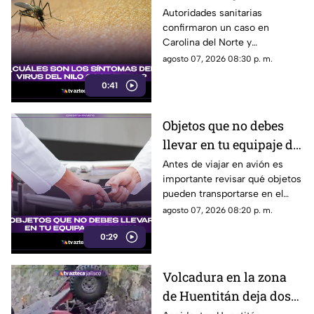
los síntomas tras una
Autoridades sanitarias
confirmaron un caso en
picadura de mosquito?
Carolina del Norte y
detectaron el virus en
agosto 07, 2026 08:30 p. m.
mosquitos; conoce cómo se
0:41
transmite y cuáles son sus
síntomas.
Objetos que no debes
llevar en tu equipaje de
mano y podrían
Antes de viajar en avión es
importante revisar qué objetos
quitarte en el
pueden transportarse en el
aeropuerto
equipaje de mano, ya que
agosto 07, 2026 08:20 p. m.
algunos artículos están
0:29
restringidos y pueden ser
retirados durante los filtros de
seguridad.
Volcadura en la zona
de Huentitán deja dos