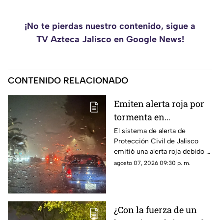
¡No te pierdas nuestro contenido, sigue a
TV Azteca Jalisco en Google News!
CONTENIDO RELACIONADO
Emiten alerta roja por
tormenta en
Guadalajara; advierten
El sistema de alerta de
Protección Civil de Jalisco
de caída de árboles e
emitió una alerta roja debido a
inundaciones
la fuerte tormenta que se
agosto 07, 2026 09:30 p. m.
registra esta noche en el AMG
¿Con la fuerza de un