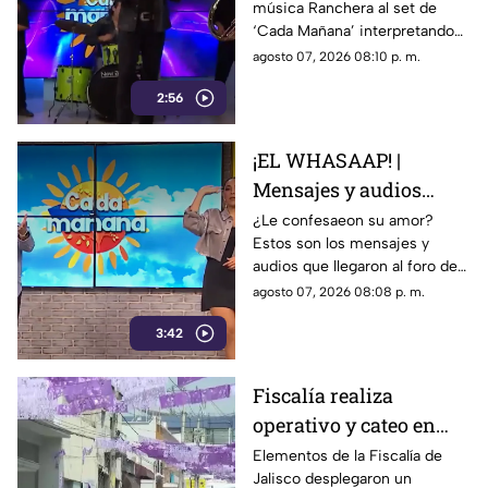
música Ranchera al set de
Avión' EN VIVO
‘Cada Mañana’ interpretando
su canción ‘Corazón en modo
agosto 07, 2026 08:10 p. m.
Avión’.
2:56
¡EL WHASAAP! |
Mensajes y audios
llegaron al foro de
¿Le confesaeon su amor?
Estos son los mensajes y
'Cada mañana'; parte 1
audios que llegaron al foro de
‘Cada mañana’ estuvieron
agosto 07, 2026 08:08 p. m.
llenos de risas y sorpresas.
3:42
Fiscalía realiza
operativo y cateo en
anexo de la colonia
Elementos de la Fiscalía de
Jalisco desplegaron un
Olímpica en