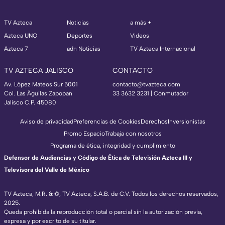
TV Azteca
Noticias
a más +
Azteca UNO
Deportes
Videos
Azteca 7
adn Noticias
TV Azteca Internacional
TV AZTECA JALISCO
CONTACTO
Av. López Mateos Sur 5001
contacto@tvazteca.com
Col. Las Águilas Zapopan
33 3632 3231 | Conmutador
Jalisco C.P. 45080
Aviso de privacidad
Preferencias de Cookies
Derechos
Inversionistas
Promo Espacio
Trabaja con nosotros
Programa de ética, integridad y cumplimiento
Defensor de Audiencias y Código de Ética de Televisión Azteca III y
Televisora del Valle de México
TV Azteca, M.R. & ©, TV Azteca, S.A.B. de C.V. Todos los derechos reservados,
2025.
Queda prohibida la reproducción total o parcial sin la autorización previa,
expresa y por escrito de su titular.