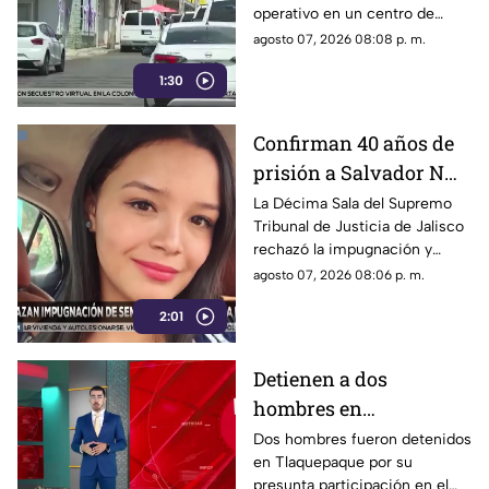
operativo en un centro de
Guadalajara
rehabilitación de la colonia
agosto 07, 2026 08:08 p. m.
Olímpica; familiares
1:30
comenzaron a llegar al lugar.
Confirman 40 años de
prisión a Salvador N
por el feminicidio de
La Décima Sala del Supremo
Tribunal de Justicia de Jalisco
Isis Urteaga
rechazó la impugnación y
confirmó la sentencia contra
agosto 07, 2026 08:06 p. m.
Salvador N por el feminicidio
2:01
de Isis, ocurrido en 2020.
Detienen a dos
hombres en
Tlaquepaque por
Dos hombres fueron detenidos
en Tlaquepaque por su
presunto abuso y
presunta participación en el