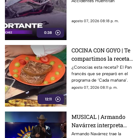
personas heridas
Accidentes Huentitán
agosto 07, 2026 08:18 p. m.
0:38
COCINA CON GOYO | Te
compartimos la receta
de un delicioso pan
¿Conocias esta receta? El Pan
francés que se preparó en el
francés
programa de ‘Cada mañana’.
agosto 07, 2026 08:11 p. m.
12:11
MUSICAL | Armando
Navárrez interpreta
'Corazón en modo
Armando Navárrez trae la