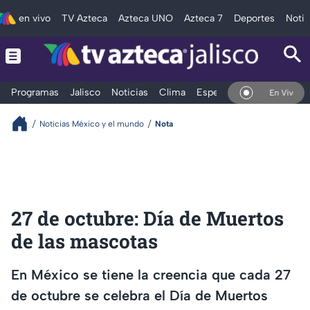
en vivo
TV Azteca
Azteca UNO
Azteca 7
Deportes
Notic
Programas
Jalisco
Noticias
Clima
Espectáculos
Deportes
En Vivo
Noticias México y el mundo
Nota
27 de octubre: Día de Muertos
de las mascotas
En México se tiene la creencia que cada 27
de octubre se celebra el Día de Muertos