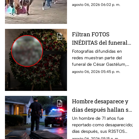
presuntamente golpeó a un
agosto 06, 2026 06:02 p. m.
poni durante una feria en Santa
María del Río.
Filtran FOTOS
INÉDITAS del funeral
de César Gastélum; el
Fotografías difundidas en
redes muestran parte del
influencer fue
funeral de César Gastélum,
asesinado en una
asesinado mientras realizaba
agosto 06, 2026 05:45 p. m.
transmisión EN VIVO
una transmisión en vivo en
Culiacán.
Hombre desaparece y
días después hallan su
CU3RP0
Un hombre de 71 años fue
reportado como desaparecido;
D3SMEMBR4DO dentro
días después, sus R3STOS
de tres maletas; hay un
fueron hallados dentro de tres
agosto 06, 2026 05:15 p. m.