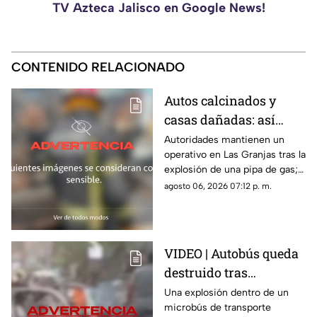
TV Azteca Jalisco en Google News!
CONTENIDO RELACIONADO
Autos calcinados y
casas dañadas: así
quedó la zona tras la
Autoridades mantienen un
operativo en Las Granjas tras la
explosión de una pipa
explosión de una pipa de gas;
de gas en Cuernavaca;
hay 21 personas lesionadas y
agosto 06, 2026 07:12 p. m.
32 viviendas afectadas.
VIDEO | Autobús queda
destruido tras
3XPL0SI0N; hay 3
Una explosión dentro de un
microbús de transporte
MU3RT0S y varios