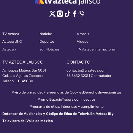
TV Azteca
Noticias
a más +
Azteca UNO
Deportes
Videos
Azteca 7
adn Noticias
TV Azteca Internacional
TV AZTECA JALISCO
CONTACTO
Av. López Mateos Sur 5001
contacto@tvazteca.com
Col. Las Águilas Zapopan
33 3632 3231 | Conmutador
Jalisco C.P. 45080
Aviso de privacidad
Preferencias de Cookies
Derechos
Inversionistas
Promo Espacio
Trabaja con nosotros
Programa de ética, integridad y cumplimiento
Defensor de Audiencias y Código de Ética de Televisión Azteca III y
Televisora del Valle de México