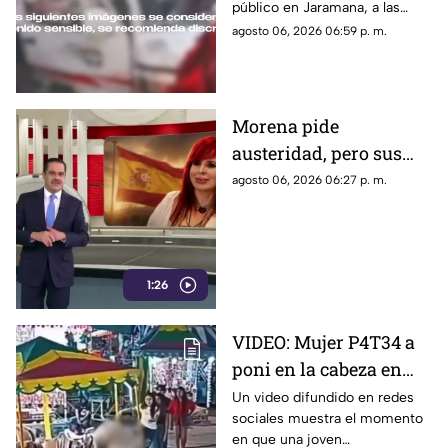
público en Jaramana, a las
heridos
afueras de Damasco, dejó tres
agosto 06, 2026 06:59 p. m.
personas sin vida y varios
heridos.
Morena pide
austeridad, pero sus
políticos quedan bajo la
agosto 06, 2026 06:27 p. m.
lupa por viajes de lujo
1:26
VIDEO: Mujer P4T34 a
poni en la cabeza en
una feria
Un video difundido en redes
sociales muestra el momento
en que una joven