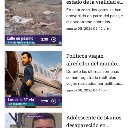
estado de la vialidad en
Privada Pedrera y
En esta zona, los gatos se han
convertido en parte del paisaje
Barrancones
al encontrarse sobre los
techos y las puertas de las
agosto 08, 2026 06:42 p. m.
viviendas, mientras que la
2:35
vialidad muestra un evidente
deterioro.
Políticos viajan
alrededor del mundo
sin ninguna
Durante las últimas semanas
se han registrado múltiples
preocupación
viajes realizados por políticos,
sin que hasta el momento
agosto 08, 2026 06:41 p. m.
exista información clara sobre
2:28
los motivos de estos
desplazamientos ni una
explicación detallada sobre el
Adolescente de 14 años
elevado gasto que han
desaparecido en
generado.