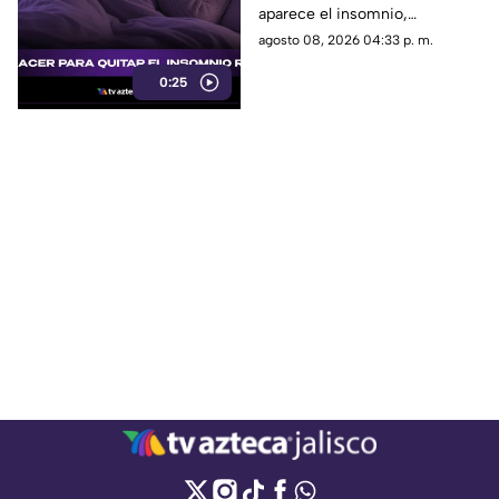
aparece el insomnio,
especialmente reducir la
agosto 08, 2026 04:33 p. m.
exposición a pantallas,
0:25
mantener un ambiente
tranquilo y evitar estimulantes
antes de acostarse.