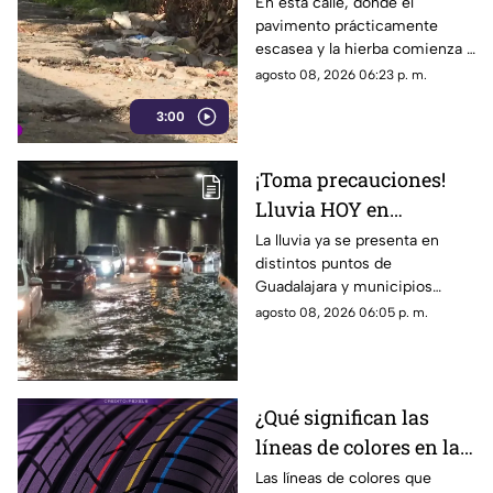
vialidad y basura por
En esta calle, donde el
pavimento prácticamente
todas partes
escasea y la hierba comienza a
ganar terreno, los vecinos
agosto 08, 2026 06:23 p. m.
aseguran que han presentado
3:00
varias quejas ante las
autoridades, pero hasta el
momento no han visto
¡Toma precauciones!
resultados.
Lluvia HOY en
Guadalajara deja
La lluvia ya se presenta en
distintos puntos de
fuertes vientos y
Guadalajara y municipios
amenaza de granizo
cercanos, con fuertes vientos,
agosto 08, 2026 06:05 p. m.
posibles granizadas y
afectaciones a la visibilidad.
¿Qué significan las
líneas de colores en las
llantas nuevas?
Las líneas de colores que