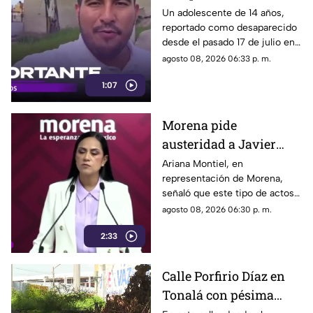
Tlaquepaque es
Un adolescente de 14 años,
reportado como desaparecido
trasladado a Jalisco
desde el pasado 17 de julio en
tras ser localizado en
Tlaquepaque, fue localizado
agosto 08, 2026 06:33 p. m.
Michoacán
con vida en Michoacán y ya es
1:07
trasladado de regreso a Jalisco
para reunirse con su familia.
Morena pide
austeridad a Javier
May, pero el ejemplo
Ariana Montiel, en
representación de Morena,
parece faltar en casa
señaló que este tipo de actos y
el gasto de recursos
agosto 08, 2026 06:30 p. m.
económicos no corresponden
2:33
a la conducta que debería
mantener un representante
bajo los principios de
Calle Porfirio Díaz en
austeridad establecidos por el
Tonalá con pésima
partido.