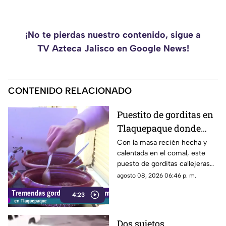
¡No te pierdas nuestro contenido, sigue a
TV Azteca Jalisco en Google News!
CONTENIDO RELACIONADO
Puestito de gorditas en
Tlaquepaque donde
una nunca es suficiente
Con la masa recién hecha y
calentada en el comal, este
puesto de gorditas callejeras
en Tlaquepaque promete
agosto 08, 2026 06:46 p. m.
conquistar el antojo.
4:23
Dos sujetos