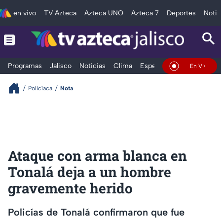
en vivo
TV Azteca
Azteca UNO
Azteca 7
Deportes
Notic
Programas
Jalisco
Noticias
Clima
Espectáculos
Deportes
En Vivo
Policíaca
Nota
Ataque con arma blanca en
Tonalá deja a un hombre
gravemente herido
Policías de Tonalá confirmaron que fue