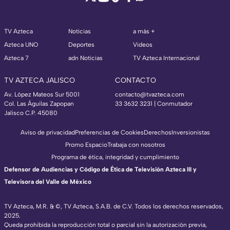
TV Azteca
Noticias
a más +
Azteca UNO
Deportes
Videos
Azteca 7
adn Noticias
TV Azteca Internacional
TV AZTECA JALISCO
CONTACTO
Av. López Mateos Sur 5001
contacto@tvazteca.com
Col. Las Águilas Zapopan
33 3632 3231 | Conmutador
Jalisco C.P. 45080
Aviso de privacidad
Preferencias de Cookies
Derechos
Inversionistas
Promo Espacio
Trabaja con nosotros
Programa de ética, integridad y cumplimiento
Defensor de Audiencias y Código de Ética de Televisión Azteca III y
Televisora del Valle de México
TV Azteca, M.R. & ©, TV Azteca, S.A.B. de C.V. Todos los derechos reservados,
2025.
Queda prohibida la reproducción total o parcial sin la autorización previa,