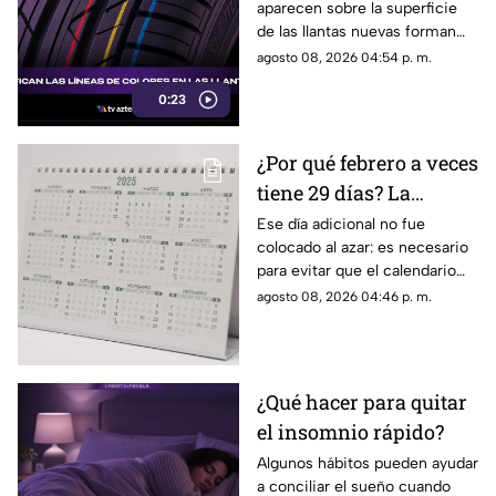
aparecen sobre la superficie
de las llantas nuevas forman
parte del proceso de
agosto 08, 2026 04:54 p. m.
fabricación y control, por lo
0:23
que no indican desgaste ni
representan una señal de
peligro.
¿Por qué febrero a veces
tiene 29 días? La
curiosa razón detrás de
Ese día adicional no fue
colocado al azar: es necesario
los años bisiestos
para evitar que el calendario
pierda sincronía con las
agosto 08, 2026 04:46 p. m.
estaciones del año.
¿Qué hacer para quitar
el insomnio rápido?
Algunos hábitos pueden ayudar
a conciliar el sueño cuando