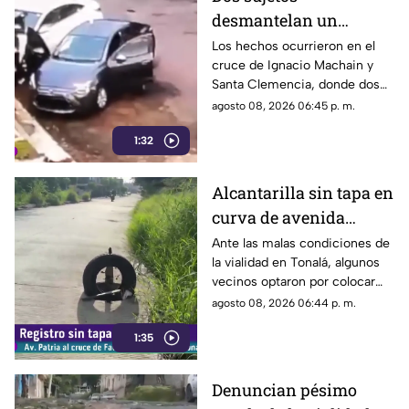
desmantelan un
vehículo a plena luz del
Los hechos ocurrieron en el
cruce de Ignacio Machain y
día en Guadalajara
Santa Clemencia, donde dos
sujetos fueron captados
agosto 08, 2026 06:45 p. m.
retirando múltiples autopartes
1:32
de la carrocería de un vehículo.
Alcantarilla sin tapa en
curva de avenida
Patria
Ante las malas condiciones de
la vialidad en Tonalá, algunos
vecinos optaron por colocar
una llanta como señalamiento
agosto 08, 2026 06:44 p. m.
improvisado para alertar a los
1:35
conductores sobre los hoyos y
evitar posibles accidentes al
transitar por la zona.
Denuncian pésimo