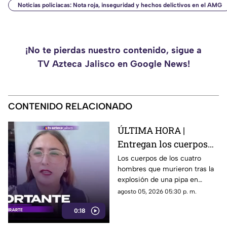
Noticias policiacas: Nota roja, inseguridad y hechos delictivos en el AMG
¡No te pierdas nuestro contenido, sigue a
TV Azteca Jalisco en Google News!
CONTENIDO RELACIONADO
ÚLTIMA HORA |
Entregan los cuerpos
de las cuatro víctimas
Los cuerpos de los cuatro
hombres que murieron tras la
tras explosión de pipa
explosión de una pipa en
en Tlaquepaque
Tlaquepaque ya fueron
agosto 05, 2026 05:30 p. m.
entregados a sus familiares.
0:18