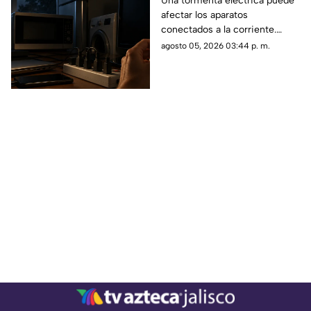
Una tormenta eléctrica puede
afectar los aparatos
mejor desenchufar
conectados a la corriente.
Conoce cuáles es
agosto 05, 2026 03:44 p. m.
recomendable desenchufar
para protegerlos y evitar
posibles daños.