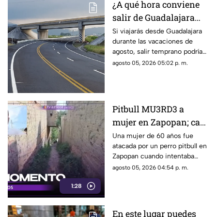
¿A qué hora conviene
salir de Guadalajara
para evitar tráfico en
Si viajarás desde Guadalajara
durante las vacaciones de
vacaciones?
agosto, salir temprano podría
ayudarte a evitar tráfico, lluvias
agosto 05, 2026 05:02 p. m.
y retrasos en carretera.
Pitbull MU3RD3 a
mujer en Zapopan; casi
le 4RR4NCA la muñeca
Una mujer de 60 años fue
atacada por un perro pitbull en
y podría perder el brazo
Zapopan cuando intentaba
proteger a unas niñas.
agosto 05, 2026 04:54 p. m.
1:28
En este lugar puedes