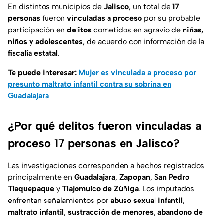
En distintos municipios de
Jalisco
, un total de
17
personas
fueron
vinculadas a proceso
por su probable
participación en
delitos
cometidos en agravio de
niñas,
niños y adolescentes
, de acuerdo con información de la
fiscalía estatal
.
Te puede interesar:
Mujer es vinculada a proceso por
presunto maltrato infantil contra su sobrina en
Guadalajara
¿Por qué delitos fueron vinculadas a
proceso 17 personas en Jalisco?
Las investigaciones corresponden a hechos registrados
principalmente en
Guadalajara
,
Zapopan
,
San Pedro
Tlaquepaque
y
Tlajomulco de Zúñiga
. Los imputados
enfrentan señalamientos por
abuso sexual infantil
,
maltrato infantil
,
sustracción de menores
,
abandono de