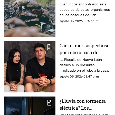
bautizado en honor a
Científicos encontraron seis
especies de estos organismos
Guillermo del Toro
en los bosques de San
Sebastián del Oeste; una de
agosto 05, 2026 03:59 p. m.
ellas lleva el nombre del
estado.
Cae primer sospechoso
por robo a casa de
Karely Ruiz
La Fiscalía de Nuevo León
detuvo a un presunto
implicado en el robo a la casa
de Karely Ruiz. Las huellas
agosto 05, 2026 03:47 p. m.
encontradas en el domicilio
fueron clave para identificarlo.
¿Lluvia con tormenta
eléctrica? Los
dispositivos que es