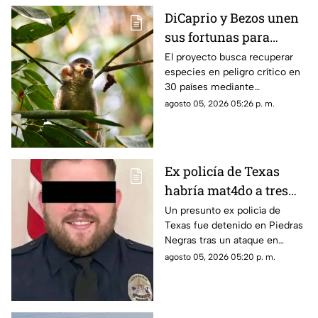
DiCaprio y Bezos unen
sus fortunas para
salvar 100 especies de
El proyecto busca recuperar
especies en peligro crítico en
la extinción
30 países mediante
financiamiento a programas de
agosto 05, 2026 05:26 p. m.
conservación durante los
próximos cinco años.
Ex policía de Texas
habría mat4do a tres
personas en Saltillo y
Un presunto ex policía de
Texas fue detenido en Piedras
huyó con su hijo; esto
Negras tras un ataque en
se sabe del caso
Saltillo que dejó un saldo
agosto 05, 2026 05:20 p. m.
mortal.