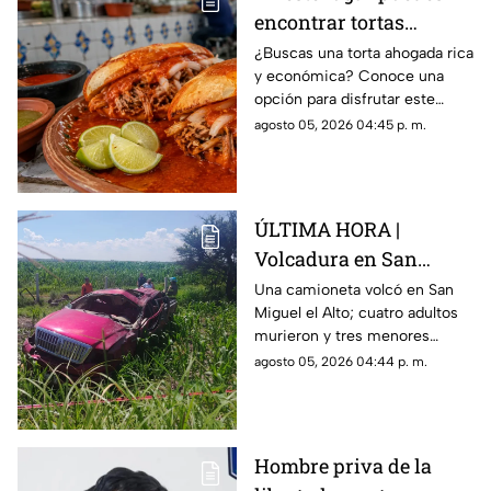
encontrar tortas
ahogadas baratas y
¿Buscas una torta ahogada rica
y económica? Conoce una
ricas en Guadalajara
opción para disfrutar este
platillo tapatío sin gastar de
agosto 05, 2026 04:45 p. m.
más y con todo su sabor
tradicional en familia.
ÚLTIMA HORA |
Volcadura en San
Miguel el Alto deja
Una camioneta volcó en San
Miguel el Alto; cuatro adultos
SALDO MORTAL y
murieron y tres menores
MÚLTIPLES lesionados
resultaron lesionados. Uno de
agosto 05, 2026 04:44 p. m.
ellos fue reportado grave.
Hombre priva de la