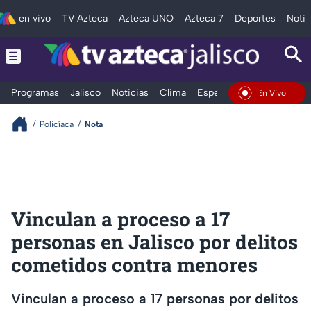
en vivo
TV Azteca
Azteca UNO
Azteca 7
Deportes
Notic
Programas
Jalisco
Noticias
Clima
Espectáculos
Deportes
En Vivo
Policíaca
Nota
Vinculan a proceso a 17
personas en Jalisco por delitos
cometidos contra menores
Vinculan a proceso a 17 personas por delitos