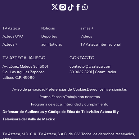
TV Azteca
Noticias
a más +
Azteca UNO
Deportes
Videos
Azteca 7
adn Noticias
TV Azteca Internacional
TV AZTECA JALISCO
CONTACTO
Av. López Mateos Sur 5001
contacto@tvazteca.com
Col. Las Águilas Zapopan
33 3632 3231 | Conmutador
Jalisco C.P. 45080
Aviso de privacidad
Preferencias de Cookies
Derechos
Inversionistas
Promo Espacio
Trabaja con nosotros
Programa de ética, integridad y cumplimiento
Defensor de Audiencias y Código de Ética de Televisión Azteca III y
Televisora del Valle de México
TV Azteca, M.R. & ©, TV Azteca, S.A.B. de C.V. Todos los derechos reservados,