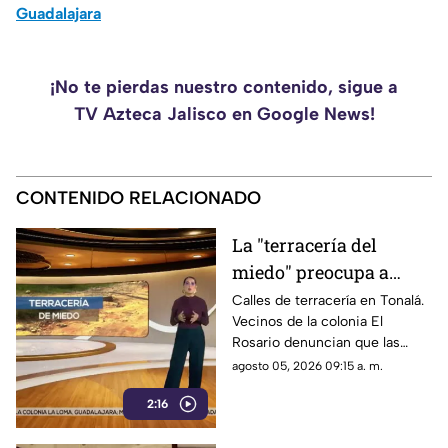
Guadalajara
¡No te pierdas nuestro contenido, sigue a
TV Azteca Jalisco en Google News!
CONTENIDO RELACIONADO
La "terracería del
miedo" preocupa a
vecinos de El Rosario,
Calles de terracería en Tonalá.
Vecinos de la colonia El
Tonalá
Rosario denuncian que las
lluvias han convertido la
agosto 05, 2026 09:15 a. m.
vialidad en un riesgo para
2:16
peatones y automovilistas