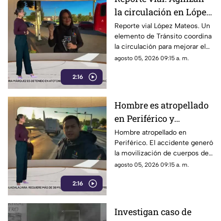
la circulación en López
Mateos y La Calma
Reporte vial López Mateos. Un
elemento de Tránsito coordina
la circulación para mejorar el
flujo vehicular en este
agosto 05, 2026 09:15 a. m.
importante cruce.
2:16
Hombre es atropellado
en Periférico y
Tabachines, en
Hombre atropellado en
Periférico. El accidente generó
Zapopan
la movilización de cuerpos de
emergencia y afectaciones a la
agosto 05, 2026 09:15 a. m.
circulación en la zona.
2:16
Investigan caso de