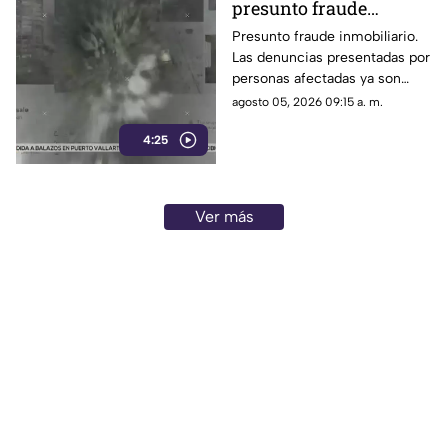
presunto fraude
inmobiliario
Presunto fraude inmobiliario.
Las denuncias presentadas por
personas afectadas ya son
investigadas por las
agosto 05, 2026 09:15 a. m.
autoridades competentes.
4:25
Ver más