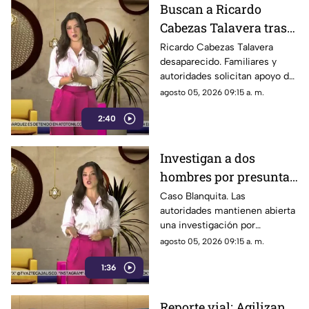
Buscan a Ricardo
Cabezas Talavera tras
desaparecer al mostrar
Ricardo Cabezas Talavera
desaparecido. Familiares y
una propiedad
autoridades solicitan apoyo de
la ciudadanía para obtener
agosto 05, 2026 09:15 a. m.
información sobre su paradero.
2:40
Investigan a dos
hombres por presunta
crueldad animal en el
Caso Blanquita. Las
autoridades mantienen abierta
caso de Blanquita
una investigación por
presuntos actos de crueldad
agosto 05, 2026 09:15 a. m.
animal contra la perrita.
1:36
Reporte vial: Agilizan