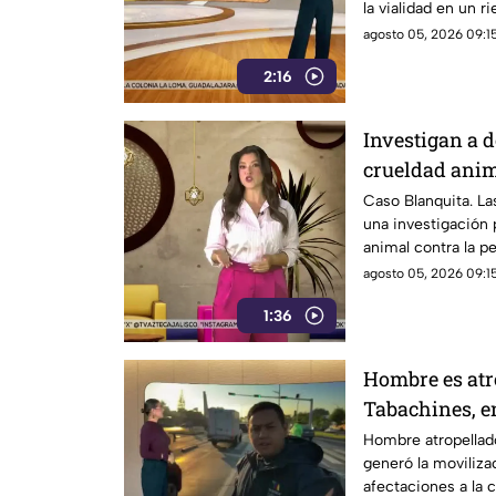
la vialidad en un r
automovilistas
agosto 05, 2026 09:15
2:16
Investigan a 
crueldad anim
Blanquita
Caso Blanquita. La
una investigación 
animal contra la per
agosto 05, 2026 09:15
1:36
Hombre es atro
Tabachines, 
Hombre atropellado
generó la moviliz
afectaciones a la c