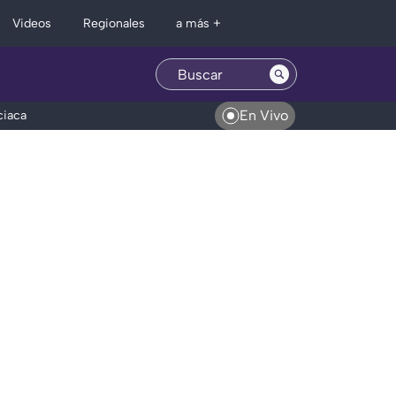
Regionales
Videos
a más +
En Vivo
ciaca