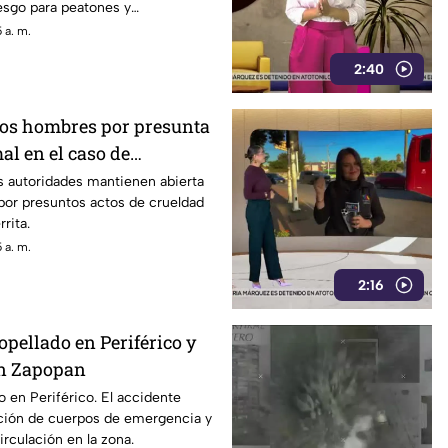
iesgo para peatones y
 a. m.
2:40
dos hombres por presunta
al en el caso de
s autoridades mantienen abierta
por presuntos actos de crueldad
rita.
 a. m.
2:16
pellado en Periférico y
en Zapopan
 en Periférico. El accidente
ación de cuerpos de emergencia y
irculación en la zona.