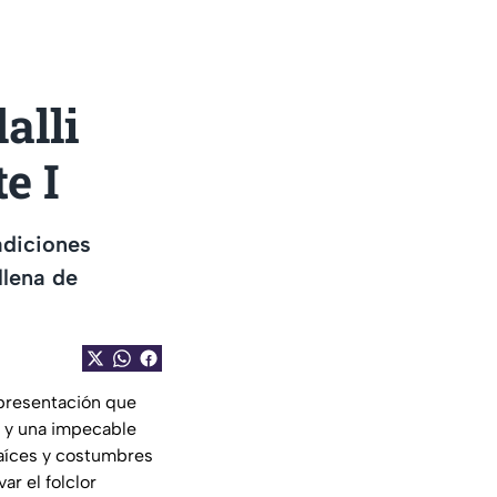
alli
e I
radiciones
llena de
 presentación que
l y una impecable
 raíces y costumbres
ar el folclor