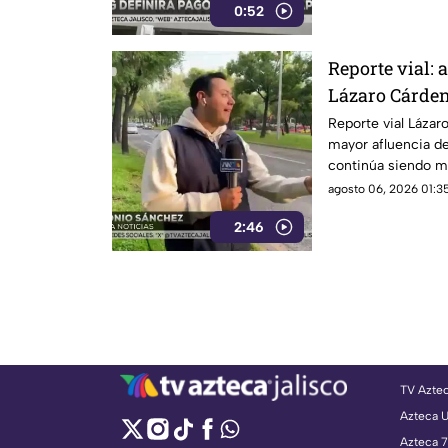
0:52
Reporte vial: 
Lázaro Cárdena
Reporte vial Lázar
mayor afluencia de
continúa siendo m
agosto 06, 2026 01:35
2:46
TV Azte
Azteca 
Azteca 7