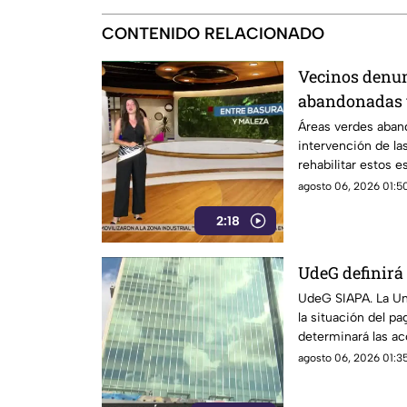
CONTENIDO RELACIONADO
Vecinos denun
abandonadas y
Áreas verdes aband
intervención de la
rehabilitar estos e
agosto 06, 2026 01:50
2:18
UdeG definirá 
UdeG SIAPA. La Uni
la situación del pa
determinará las ac
agosto 06, 2026 01:35