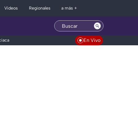
Regionales
Videos
a más +
En Vivo
ciaca