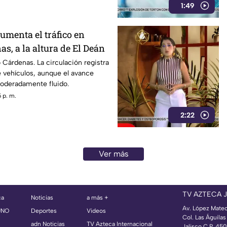
1:49
aumenta el tráfico en
s, a la altura de El Deán
o Cárdenas. La circulación registra
 vehículos, aunque el avance
oderadamente fluido.
 p. m.
2:22
Ver más
TV AZTECA 
ca
Noticias
a más +
Av. López Mate
UNO
Deportes
Videos
Col. Las Águila
adn Noticias
TV Azteca Internacional
Jalisco C.P. 45