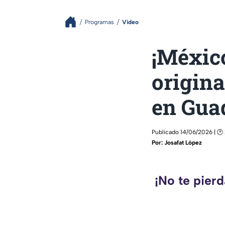
Programas
Video
¡México
origina
en Gua
Publicado 14/06/2026 | 🕑
Por:
Josafat López
¡No te pier