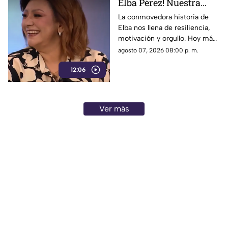
Elba Pérez! Nuestra
nueva Reina en el foro
La conmovedora historia de
Elba nos llena de resiliencia,
de 'Cada mañana'
motivación y orgullo. Hoy más
que nunca brilla tanto por
agosto 07, 2026 08:00 p. m.
dentro como por fuera, la reina
12:06
del programa.
Ver más