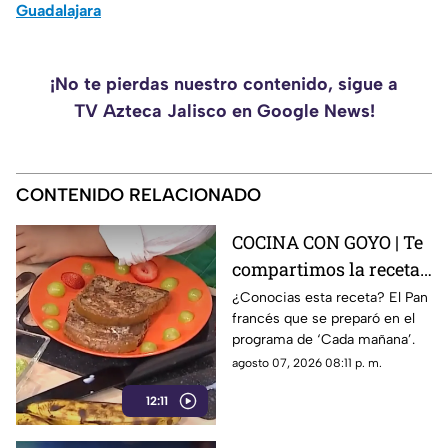
Guadalajara
¡No te pierdas nuestro contenido, sigue a
TV Azteca Jalisco en Google News!
CONTENIDO RELACIONADO
COCINA CON GOYO | Te
compartimos la receta
de un delicioso pan
¿Conocias esta receta? El Pan
francés que se preparó en el
francés
programa de ‘Cada mañana’.
agosto 07, 2026 08:11 p. m.
12:11