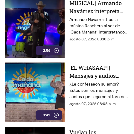
MUSICAL | Armando
Navárrez interpreta
'Corazón en modo
Armando Navárrez trae la
música Ranchera al set de
Avión' EN VIVO
‘Cada Mañana’ interpretando
su canción ‘Corazón en modo
agosto 07, 2026 08:10 p. m.
Avión’.
2:56
¡EL WHASAAP! |
Mensajes y audios
llegaron al foro de
¿Le confesaeon su amor?
Estos son los mensajes y
'Cada mañana'; parte 1
audios que llegaron al foro de
‘Cada mañana’ estuvieron
agosto 07, 2026 08:08 p. m.
llenos de risas y sorpresas.
3:42
Vuelan los