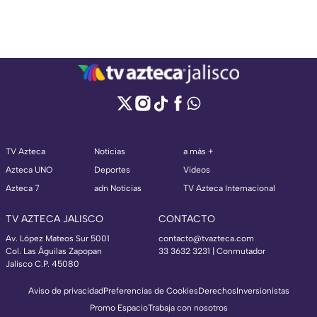
TV Azteca
Noticias
a más +
Azteca UNO
Deportes
Videos
Azteca 7
adn Noticias
TV Azteca Internacional
TV AZTECA JALISCO
CONTACTO
Av. López Mateos Sur 5001
contacto@tvazteca.com
Col. Las Águilas Zapopan
33 3632 3231 | Conmutador
Jalisco C.P. 45080
Aviso de privacidad
Preferencias de Cookies
Derechos
Inversionistas
Promo Espacio
Trabaja con nosotros