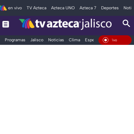
en vivo
TV Azteca
Azteca UNO
Azteca 7
Deportes
Notic
Programas
Jalisco
Noticias
Clima
Espectáculos
Deportes
En Vivo