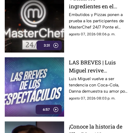
ingredientes en el
programa MasterChef
Embutidos y Pizzas ponen a
prueba a los participantes de
24/7
MasterChef 24/7 Ponte el
delantal y degusta junto a
agosto 07, 2026 08:06 p. m.
nosotros de este delicioso
3:31
momento ¿Se te antojo?
LAS BREVES | Luis
Miguel revive
nostalgia, Danna canta
Luis Miguel vuelve a ser
tendencia con Coca-Cola,
tema de Belinda y Paul
Danna demuestra su amor por
Alone estrena disco
Belinda y Paul Alone revela los
agosto 07, 2026 08:03 p. m.
retos de su nuevo disco. Todo
6:57
el espectáculo aquí.
¡Conoce la historia de