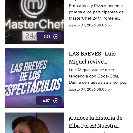
programa MasterChef
Embutidos y Pizzas ponen a
prueba a los participantes de
24/7
MasterChef 24/7 Ponte el
delantal y degusta junto a
agosto 07, 2026 08:06 p. m.
nosotros de este delicioso
3:31
momento ¿Se te antojo?
LAS BREVES | Luis
Miguel revive
nostalgia, Danna canta
Luis Miguel vuelve a ser
tendencia con Coca-Cola,
tema de Belinda y Paul
Danna demuestra su amor por
Alone estrena disco
Belinda y Paul Alone revela los
agosto 07, 2026 08:03 p. m.
retos de su nuevo disco. Todo
6:57
el espectáculo aquí.
¡Conoce la historia de
Elba Pérez! Nuestra