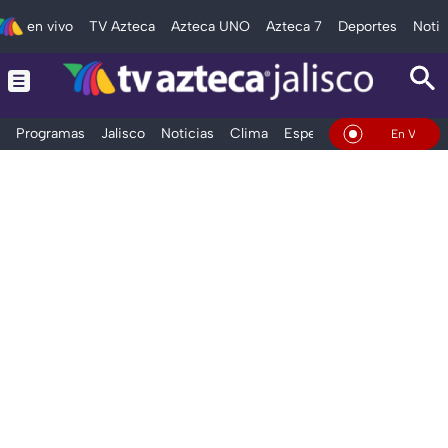
en vivo
TV Azteca
Azteca UNO
Azteca 7
Deportes
Notic
Programas
Jalisco
Noticias
Clima
Espectáculos
Deportes
En Vivo