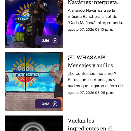
Navárrez interpreta
'Corazón en modo
Armando Navárrez trae la
música Ranchera al set de
Avión' EN VIVO
‘Cada Mañana’ interpretando
su canción ‘Corazón en modo
agosto 07, 2026 08:10 p. m.
Avión’.
2:56
¡EL WHASAAP! |
Mensajes y audios
llegaron al foro de
¿Le confesaeon su amor?
Estos son los mensajes y
'Cada mañana'; parte 1
audios que llegaron al foro de
‘Cada mañana’ estuvieron
agosto 07, 2026 08:08 p. m.
llenos de risas y sorpresas.
3:42
Vuelan los
ingredientes en el