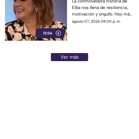
nueva Reina en el foro
La conmovedora historia de
Elba nos llena de resiliencia,
de 'Cada mañana'
motivación y orgullo. Hoy más
que nunca brilla tanto por
agosto 07, 2026 08:00 p. m.
dentro como por fuera, la reina
12:06
del programa.
Ver más