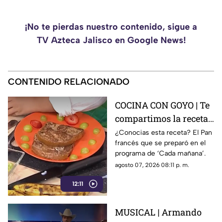
¡No te pierdas nuestro contenido, sigue a
TV Azteca Jalisco en Google News!
CONTENIDO RELACIONADO
COCINA CON GOYO | Te
compartimos la receta
de un delicioso pan
¿Conocias esta receta? El Pan
francés que se preparó en el
francés
programa de ‘Cada mañana’.
agosto 07, 2026 08:11 p. m.
12:11
MUSICAL | Armando