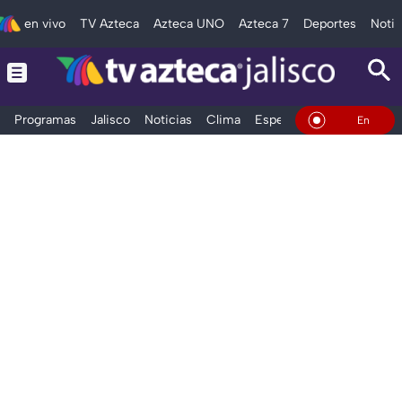
en vivo
TV Azteca
Azteca UNO
Azteca 7
Deportes
Notic
Programas
Jalisco
Noticias
Clima
Espectáculos
Deportes
En Vivo