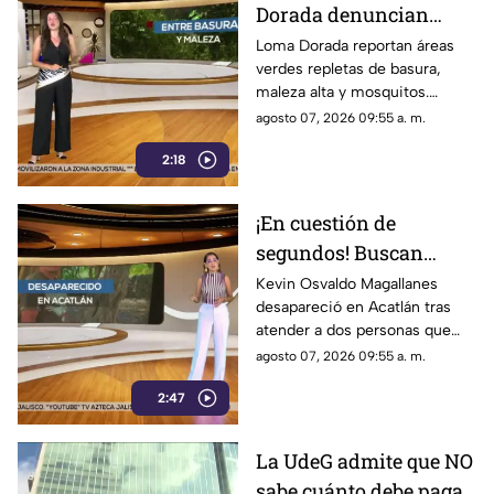
Dorada denuncian
abandono total de
Loma Dorada reportan áreas
verdes repletas de basura,
áreas verdes
maleza alta y mosquitos.
Exigen atención inmediata a
agosto 07, 2026 09:55 a. m.
las autoridades tras ser
2:18
ignorados.
¡En cuestión de
segundos! Buscan
desesperadamente a
Kevin Osvaldo Magallanes
desapareció en Acatlán tras
Kevin Osvaldo
atender a dos personas que
Magallanes
pidieron hablar con él.
agosto 07, 2026 09:55 a. m.
2:47
La UdeG admite que NO
sabe cuánto debe pagar