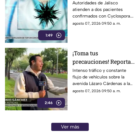
casos de 'Cyclospora', la
Autoridades de Jalisco
atienden a dos pacientes
bacteria que causa
confirmados con Cyclospora.
diarrea explosiva
Conoce qué es esta infección,
agosto 07, 2026 09:50 a. m.
sus síntomas y cómo prevenir
1:49
el contagio.
¡Toma tus
precauciones! Reportan
intensa carga
Intenso tráfico y constante
flujo de vehículos sobre la
vehicular en Lázaro
avenida Lázaro Cárdenas a la
Cárdenas a la altura de
altura de El Deán. Conoce el
agosto 07, 2026 09:50 a. m.
El Deán
reporte vial y las vías
2:46
alternativas.
Ver más