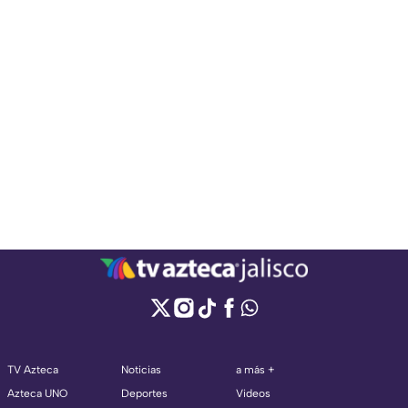
TV Azteca
Noticias
a más +
Azteca UNO
Deportes
Videos