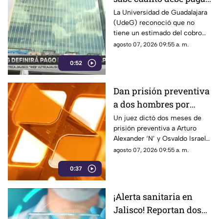
al SIAPA por sus
La Universidad de Guadalajara
(UdeG) reconoció que no
inmuebles
tiene un estimado del cobro
de agua en sus inmuebles
agosto 07, 2026 09:55 a. m.
comerciales debido a la falta
0:52
de medidores
Dan prisión preventiva
a dos hombres por
brutal caso de crueldad
Un juez dictó dos meses de
prisión preventiva a Arturo
animal de la perrita
Alexander ‘N’ y Osvaldo Israel
'Vaquita'
‘N’ por la agresión a la perrita
agosto 07, 2026 09:55 a. m.
‘Vaquita’. Esto se sabe del
0:37
caso.
¡Alerta sanitaria en
Jalisco! Reportan dos