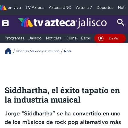
en vivo
TV Azteca
Azteca UNO
Azteca 7
Deportes
Notic
Programas
Jalisco
Noticias
Clima
Espectáculos
Deportes
En Vivo
Noticias México y el mundo
Nota
Siddhartha, el éxito tapatío en
la industria musical
Jorge “Siddhartha” se ha convertido en uno
de los músicos de rock pop alternativo más