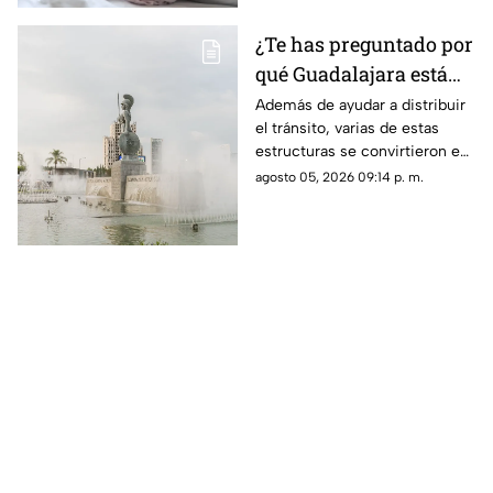
¿Te has preguntado por
qué Guadalajara está
llena de glorietas? Esta
Además de ayudar a distribuir
el tránsito, varias de estas
es la razón
estructuras se convirtieron en
símbolos de la ciudad y puntos
agosto 05, 2026 09:14 p. m.
de encuentro para los tapatíos.