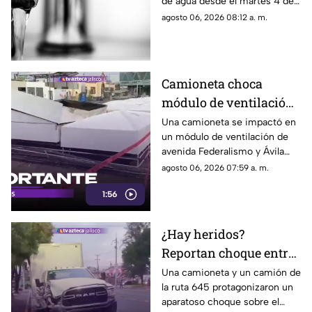
de agua desde el martes 4 de
HOY
agosto, y hoy se prevé que se
agosto 06, 2026 08:12 a. m.
restablezca el servicio, pero ¿a
qué hora?
Camioneta choca
módulo de ventilación
del Tren Eléctrico en
Una camioneta se impactó en
un módulo de ventilación de
Ávila Camacho y
avenida Federalismo y Ávila
Federalismo
Camacho en la colonia La
agosto 06, 2026 07:59 a. m.
Normal de Guadalajara.
1:56
¿Hay heridos?
Reportan choque entre
camioneta y camión de
Una camioneta y un camión de
la ruta 645 protagonizaron un
la ruta 645 sobre
aparatoso choque sobre el
Mariano Otero