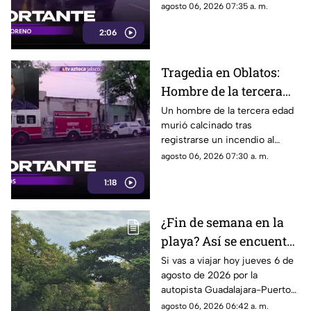
cruce de la avenida Mariano
agosto 06, 2026 07:35 a. m.
Otero y la calle Obsidiana.
2:06
Tragedia en Oblatos:
Hombre de la tercera
edad muere calcinado
Un hombre de la tercera edad
murió calcinado tras
tras voraz incendio
registrarse un incendio al
interior de una vivienda en la
agosto 06, 2026 07:30 a. m.
colonia Oblatos en Guadalajara.
1:18
¿Fin de semana en la
playa? Así se encuentra
la autopista
Si vas a viajar hoy jueves 6 de
agosto de 2026 por la
Guadalajara-Puerto
autopista Guadalajara-Puerto
Vallarta HOY
Vallarta, te presentamos la
agosto 06, 2026 06:42 a. m.