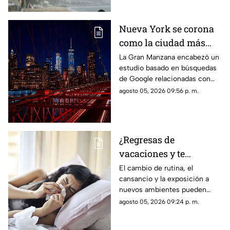
Nueva York se corona
como la ciudad más
romántica de Estados
La Gran Manzana encabezó un
estudio basado en búsquedas
Unidos
de Google relacionadas con
citas, restaurantes, propuestas
agosto 05, 2026 09:56 p. m.
de matrimonio y experiencias
para parejas.
¿Regresas de
vacaciones y te
enfermas? Estas son
El cambio de rutina, el
cansancio y la exposición a
las razones
nuevos ambientes pueden
afectar al organismo justo al
agosto 05, 2026 09:24 p. m.
terminar el descanso.