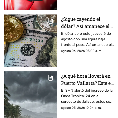
¿Sigue cayendo el
dólar? Así amanece el
precio en Guadalajara
El dólar abre este jueves 6 de
agosto con una ligera baja
este 6 de agosto
frente al peso. Así amanece el
tipo de cambio en Guadalajara
agosto 06, 2026 05:00 a. m.
y el Área Metropolitana.
¿A qué hora lloverá en
Puerto Vallarta? Este es
el pronóstico del clima
El SMN alertó del ingreso de la
Onda Tropical 24 en el
para este 6 de agosto
suroeste de Jalisco; estos son
los cambios en el clima
agosto 05, 2026 10:04 p. m.