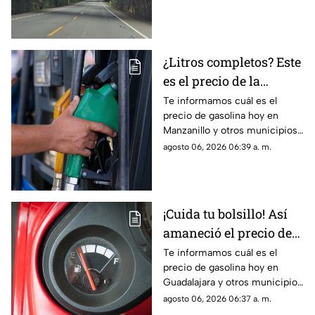
información sobre el tráfico en
la autopista.
¿Litros completos? Este
es el precio de la
gasolina en Colima
Te informamos cuál es el
precio de gasolina hoy en
HOY
Manzanillo y otros municipios
del estado de Colima para este
agosto 06, 2026 06:39 a. m.
jueves 6 de agosto de 2026.
¡Cuida tu bolsillo! Así
amaneció el precio de
la gasolina en Jalisco
Te informamos cuál es el
precio de gasolina hoy en
HOY
Guadalajara y otros municipios
del estado de Jalisco para este
agosto 06, 2026 06:37 a. m.
jueves 6 de agosto de 2026.