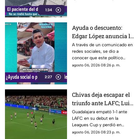
ubicada sobre la calle Rancho
1:34
Rodeo, lo que le permitió
ingresar al inmueble.
Ayuda o descuento:
Edgar López anuncia la
nueva estrategia para
A través de un comunicado en
redes sociales, se dio a
ayudar algunas
conocer que este político
familias
presuntamente busca ayudar a
agosto 06, 2026 08:26 p. m.
la comunidad de Tonalá con
2:27
este descuento.
Chivas deja escapar el
triunfo ante LAFC; Luis
Romo es señalado por
Guadalajara empató 1-1 ante
LAFC en su debut en la
su cobro en penales
Leagues Cup y perdió en
penales; Luis Romo fue
agosto 06, 2026 08:23 p. m.
criticado por su ejecución.