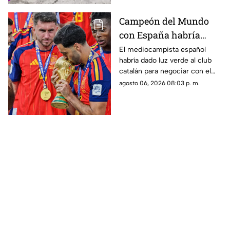
Campeón del Mundo
con España habría
rechazado al Real
El mediocampista español
habría dado luz verde al club
Madrid para fichar con
catalán para negociar con el
el Barcelona
Manchester City, mientras el
agosto 06, 2026 08:03 p. m.
conjunto blanco pierde terreno
en una de las operaciones más
importantes del mercado.