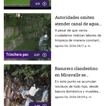
2:11
Autoridades omiten
atender canal de agua
contaminado en
A pesar de que varios
ciudadanos realizan labores de
Tonalá
limpieza de manera constante
en la zona, algunas personas
agosto 06, 2026 08:17 p. m.
continúan arrojando basura al
2:27
canal de agua, provocando
acumulación de residuos.
Basurero clandestino
en Miravalle se
convierte en un foco de
En este punto se acumulan
residuos de todo tipo, desde
infección por
basura doméstica y muebles
acumulación de
viejos hasta animales muertos,
agosto 06, 2026 08:09 p. m.
residuos.
una situación que ha generado