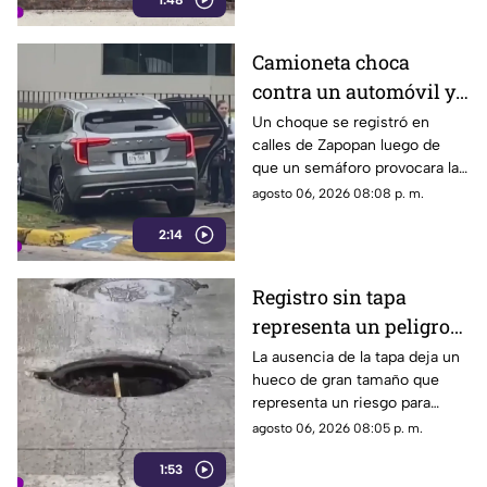
1:48
molestias entre los vecinos,
quienes exigen una solución
ante el riesgo sanitario y las
Camioneta choca
condiciones insalubres del
contra un automóvil y
lugar.
termina sobre la
Un choque se registró en
calles de Zapopan luego de
banqueta
que un semáforo provocara la
colisión entre dos vehículos.
agosto 06, 2026 08:08 p. m.
2:14
Registro sin tapa
representa un peligro
en avenida Miguel
La ausencia de la tapa deja un
hueco de gran tamaño que
López de Legaspi
representa un riesgo para
automovilistas, motociclistas,
agosto 06, 2026 08:05 p. m.
ciclistas y peatones que
1:53
transitan por la zona.