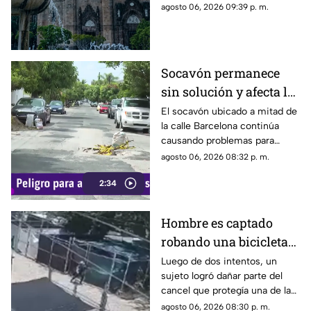
Metropolitana de Guadalajara
agosto 06, 2026 09:39 p. m.
este viernes 7 de agosto 2026
Socavón permanece
sin solución y afecta la
circulación en calle
El socavón ubicado a mitad de
la calle Barcelona continúa
Barcelona
causando problemas para
quienes circulan por la zona,
agosto 06, 2026 08:32 p. m.
ya que, pese a ser cubierto en
2:34
varias ocasiones, vuelve a
aparecer con el paso del
tiempo.
Hombre es captado
robando una bicicleta
al ingresar a cochera
Luego de dos intentos, un
sujeto logró dañar parte del
ajena en calle Rancho
cancel que protegía una de las
Rodeo
puertas de una cochera
agosto 06, 2026 08:30 p. m.