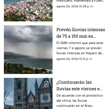
mexicano, mantendrá a Puerto
en Puerto Vallarta
Vallarta bajo un temporal de
agosto 06, 2026 10:28 p. m.
lluvias intensas y actividad
eléctrica durante la tarde
Prevén lluvias intensas
de 75 a 150 mm en
Nayarit este viernes 7
El SMN informó que para este
viernes 7 e agosto se prevén
de agosto
lluvias intensas en Nayarit de
75 a 150 mm
agosto 06, 2026 10:21 p. m.
¿Continuarán las
lluvias este viernes en
Guadalajara? Este es el
De acuerdo con el pronóstico
del clima, las lluvias
pronóstico del clima
continuarán en el Área
hoy 7 de agosto