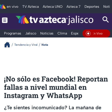
en vivo
TV Azteca
Azteca UNO
Azteca 7
Deportes
Notic
Programas
Jalisco
Noticias
Clima
Espectáculos
Deportes
En Vivo
Tendencia y Viral
Nota
¡No sólo es Facebook! Reportan
fallas a nivel mundial en
Instagram y WhatsApp
¿Te sientes incomunicado? La mañana de