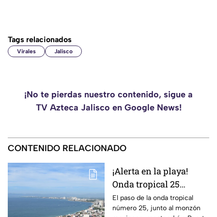
Tags relacionados
Virales
Jalisco
¡No te pierdas nuestro contenido, sigue a
TV Azteca Jalisco en Google News!
CONTENIDO RELACIONADO
¡Alerta en la playa!
Onda tropical 25
desatará lluvias
El paso de la onda tropical
número 25, junto al monzón
intensas y tormentas