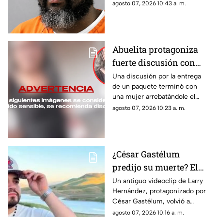
alerta sobre presuntos
agosto 07, 2026 10:43 a. m.
mensajes inapropiados con un
adolescente de 14 años.
Abuelita protagoniza
fuerte discusión con
repartidor y le arrebata
Una discusión por la entrega
de un paquete terminó con
el celular en Coacalco |
una mujer arrebatándole el
VIDEO
celular a un repartidor; el
agosto 07, 2026 10:23 a. m.
momento quedó grabado en
video.
¿César Gastélum
predijo su muerte? El
VIDEO de Larry
Un antiguo videoclip de Larry
Hernández, protagonizado por
Hernández que causa
César Gastélum, volvió a
impacto en redes
circular tras el asesinato del
agosto 07, 2026 10:16 a. m.