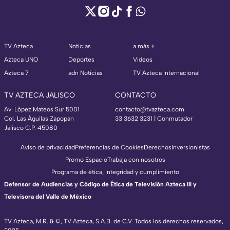
TV Azteca
Noticias
a más +
Azteca UNO
Deportes
Videos
Azteca 7
adn Noticias
TV Azteca Internacional
TV AZTECA JALISCO
CONTACTO
Av. López Mateos Sur 5001
contacto@tvazteca.com
Col. Las Águilas Zapopan
33 3632 3231 | Conmutador
Jalisco C.P. 45080
Aviso de privacidad
Preferencias de Cookies
Derechos
Inversionistas
Promo Espacio
Trabaja con nosotros
Programa de ética, integridad y cumplimiento
Defensor de Audiencias y Código de Ética de Televisión Azteca III y
Televisora del Valle de México
TV Azteca, M.R. & ©, TV Azteca, S.A.B. de C.V. Todos los derechos reservados,