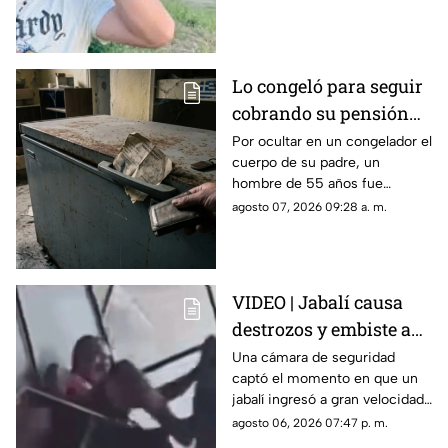
influencer por una inquietante
coincidencia.
Lo congeló para seguir
cobrando su pensión…
así lo descubrieron
Por ocultar en un congelador el
cuerpo de su padre, un
hombre de 55 años fue
detenido en Grecia
agosto 07, 2026 09:28 a. m.
VIDEO | Jabalí causa
destrozos y embiste a
clientes luego de entrar
Una cámara de seguridad
captó el momento en que un
a un negocio
jabalí ingresó a gran velocidad
a un establecimiento en la
agosto 06, 2026 07:47 p. m.
India, atacó a los clientes y