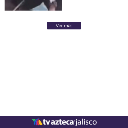
dejó a un hombre de 60 años
con diversas lesiones.
Ver más