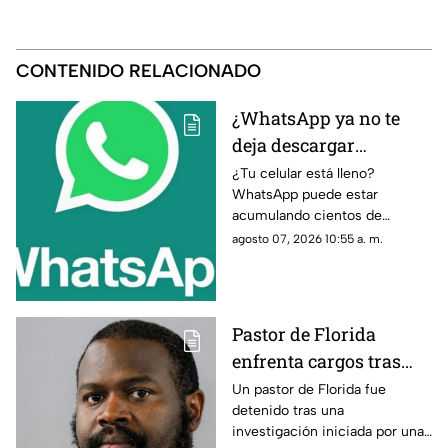
CONTENIDO RELACIONADO
¿WhatsApp ya no te
deja descargar
stickers? Este truco
¿Tu celular está lleno?
WhatsApp puede estar
puede liberar espacio
acumulando cientos de
en tu celular
archivos. Descubre cómo
agosto 07, 2026 10:55 a. m.
eliminarlos y recuperar
espacio sin borrar tus
conversaciones.
Pastor de Florida
enfrenta cargos tras
investigación por
Un pastor de Florida fue
detenido tras una
presuntos encuentros
investigación iniciada por una
con menor de edad