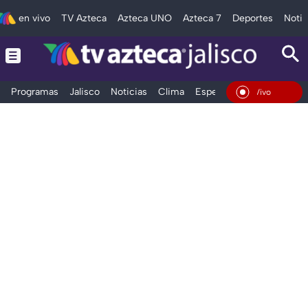
en vivo
TV Azteca
Azteca UNO
Azteca 7
Deportes
Notic
Programas
Jalisco
Noticias
Clima
Espectáculos
Deportes
En Vivo