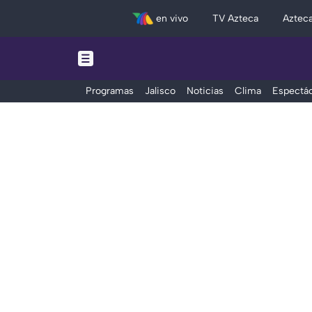
en vivo
TV Azteca
Aztec
Programas
Jalisco
Noticias
Clima
Espectác