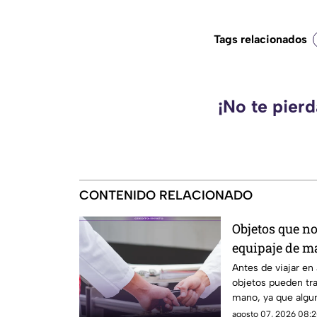
Tags relacionados
¡No te pier
CONTENIDO RELACIONADO
Objetos que no
equipaje de m
el aeropuerto
Antes de viajar en
objetos pueden tra
mano, ya que algun
pueden ser retirado
agosto 07, 2026 08:2