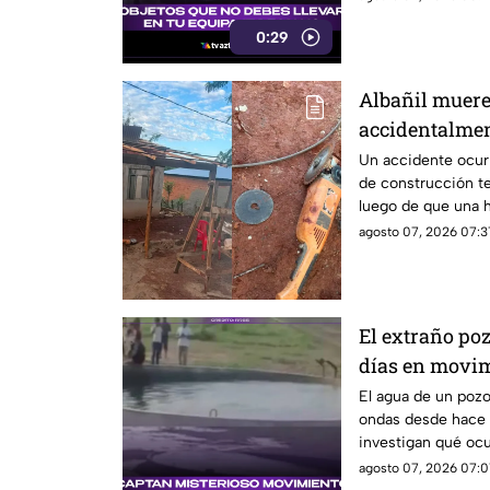
seguridad.
0:29
Albañil muere 
accidentalme
eléctrica
Un accidente ocurr
de construcción te
luego de que una h
utilizaba sufriera 
agosto 07, 2026 07:3
gravedad.
El extraño poz
días en movim
por qué
El agua de un pozo
ondas desde hace v
investigan qué ocur
agosto 07, 2026 07:0