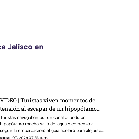
a Jalisco en
VIDEO | Turistas viven momentos de
tensión al escapar de un hipopótamo
en un río de Botsuana
Turistas navegaban por un canal cuando un
hipopótamo macho salió del agua y comenzó a
seguir la embarcación; el guía aceleró para alejarse
del animal mientras una turista logró captar el
agosto 07, 2026 07:53 p. m.