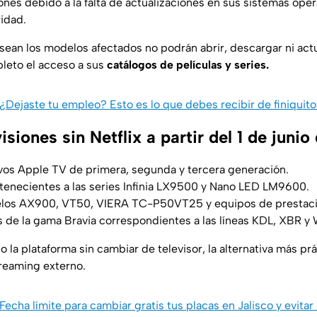
ones debido a la falta de actualizaciones en sus sistemas oper
idad.
ean los modelos afectados no podrán abrir, descargar ni actua
leto el acceso a sus
catálogos de películas y series.
¿Dejaste tu empleo? Esto es lo que debes recibir de finiquito
visiones sin Netflix a partir del 1 de juni
vos Apple TV de primera, segunda y tercera generación.
tenecientes a las series Infinia LX9500 y Nano LED LM9600.
os AX900, VT50, VIERA TC-P50VT25 y equipos de prestacio
s de la gama Bravia correspondientes a las líneas KDL, XBR y
do la plataforma sin cambiar de televisor, la alternativa más pr
treaming externo.
Fecha límite para cambiar gratis tus placas en Jalisco y evitar