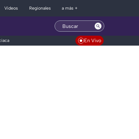
Regionales
Videos
a más +
En Vivo
ciaca