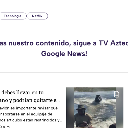
Tecnología
Netflix
das nuestro contenido, sigue a TV Aztec
Google News!
 debes llevar en tu
ano y podrían quitarte en
 avión es importante revisar qué
nsportarse en el equipaje de
os artículos están restringidos y
s durante los filtros de
0 p. m.