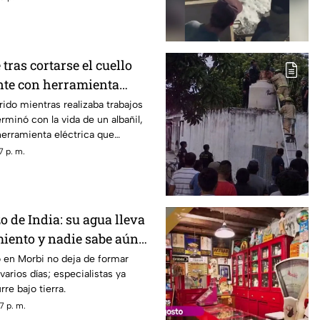
tras cortarse el cuello
nte con herramienta
ido mientras realizaba trabajos
rminó con la vida de un albañil,
erramienta eléctrica que
una falla y provocara una lesión de
7 p. m.
o de India: su agua lleva
iento y nadie sabe aún
 en Morbi no deja de formar
arios días; especialistas ya
re bajo tierra.
7 p. m.