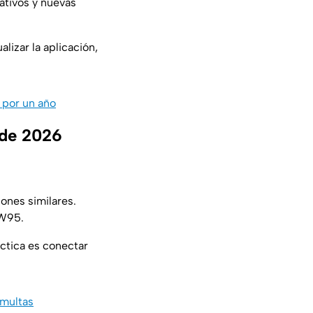
ativos y nuevas
lizar la aplicación,
 por un año
o de 2026
nes similares.
 W95.
áctica es conectar
 multas