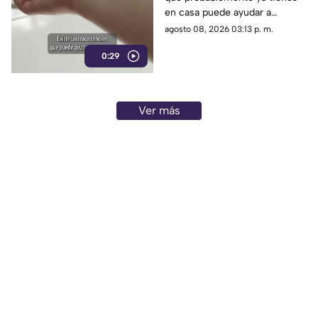
en casa puede ayudar a
neutralizar algunos olores
agosto 08, 2026 03:13 p. m.
desagradables dentro del
0:29
refrigerador.
Ver más