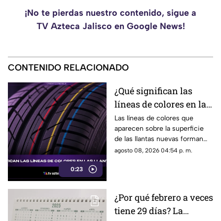
¡No te pierdas nuestro contenido, sigue a
TV Azteca Jalisco en Google News!
CONTENIDO RELACIONADO
¿Qué significan las
líneas de colores en las
llantas nuevas?
Las líneas de colores que
aparecen sobre la superficie
de las llantas nuevas forman
parte del proceso de
agosto 08, 2026 04:54 p. m.
fabricación y control, por lo
0:23
que no indican desgaste ni
representan una señal de
peligro.
¿Por qué febrero a veces
tiene 29 días? La