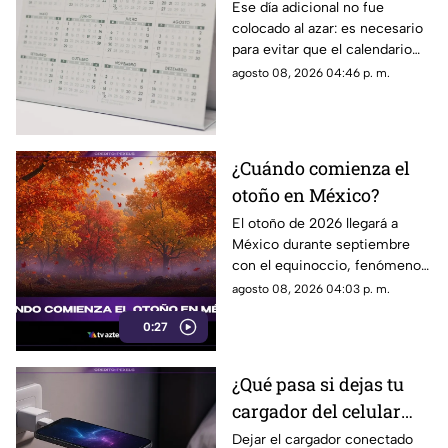
curiosa razón detrás de
Ese día adicional no fue
colocado al azar: es necesario
los años bisiestos
para evitar que el calendario
pierda sincronía con las
agosto 08, 2026 04:46 p. m.
estaciones del año.
¿Cuándo comienza el
otoño en México?
El otoño de 2026 llegará a
México durante septiembre
con el equinoccio, fenómeno
astronómico que marca el
agosto 08, 2026 04:03 p. m.
cambio de estación en el
0:27
hemisferio norte.
¿Qué pasa si dejas tu
cargador del celular
conectado?
Dejar el cargador conectado