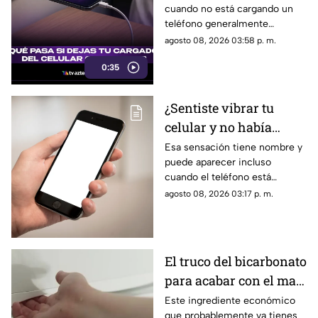
cuando no está cargando un
teléfono generalmente
representa un consumo
agosto 08, 2026 03:58 p. m.
mínimo de electricidad,
0:35
aunque existen algunas
recomendaciones para evitar
riesgos y prolongar la vida útil
¿Sentiste vibrar tu
del accesorio.
celular y no había
nada? Tu cerebro
Esa sensación tiene nombre y
puede aparecer incluso
podría estar detrás
cuando el teléfono está
completamente quieto y no
agosto 08, 2026 03:17 p. m.
recibiste ningún mensaje.
El truco del bicarbonato
para acabar con el mal
olor del refrigerador
Este ingrediente económico
que probablemente ya tienes