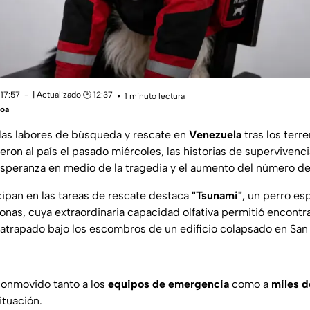
 17:57
| Actualizado 🕑 12:37
1 minuto lectura
roa
las labores de búsqueda y rescate en
Venezuela
tras los ter
ron al país el pasado miércoles, las historias de supervivenc
esperanza en medio de la tragedia y el aumento del número de
cipan en las tareas de rescate destaca
"Tsunami"
, un perro es
onas, cuya extraordinaria capacidad olfativa permitió encontra
trapado bajo los escombros de un edificio colapsado en San
conmovido tanto a los
equipos de emergencia
como a
miles d
ituación.