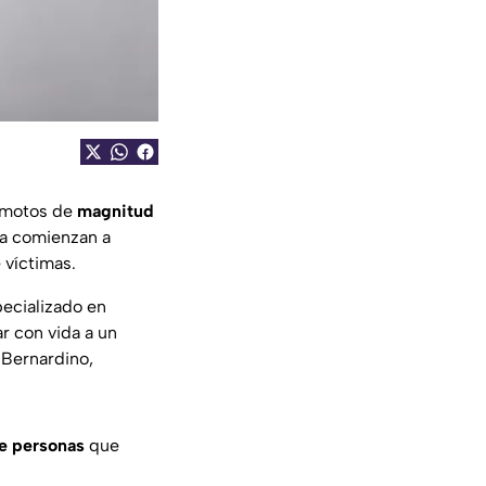
remotos de
magnitud
ia comienzan a
 víctimas.
pecializado en
r con vida a un
 Bernardino,
e personas
que