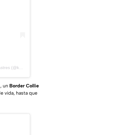
Una publicación compartida por Ksar Ecid|Equipos Caninos de intervención en desastres (@ksar_ecid_oficial)
", un
Border Collie
e vida, hasta que