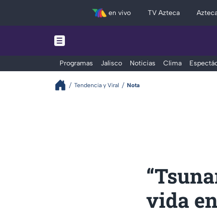
en vivo
TV Azteca
Aztec
Programas
Jalisco
Noticias
Clima
Espectác
Tendencia y Viral
Nota
“Tsunam
vida en