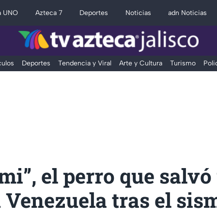
a UNO
Azteca 7
Deportes
Noticias
adn Noticias
ulos
Deportes
Tendencia y Viral
Arte y Cultura
Turismo
Poli
i”, el perro que salvó
 Venezuela tras el sis