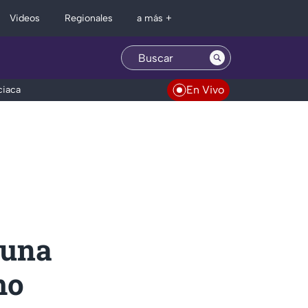
Regionales
Videos
a más +
En Vivo
ciaca
 una
mo