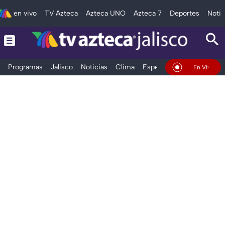
en vivo
TV Azteca
Azteca UNO
Azteca 7
Deportes
Notic
Programas
Jalisco
Noticias
Clima
Espectáculos
Deportes
En Vivo