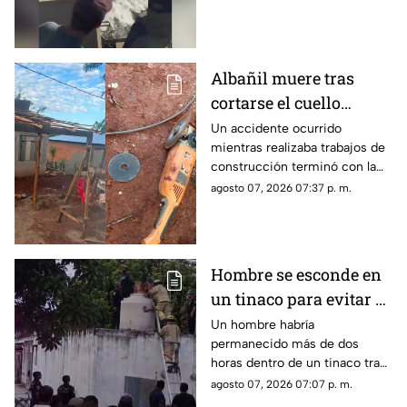
embarcación; el guía aceleró
para alejarse del animal
mientras una turista logró
captar el momento.
Albañil muere tras
cortarse el cuello
accidentalmente con
Un accidente ocurrido
mientras realizaba trabajos de
herramienta eléctrica
construcción terminó con la
vida de un albañil, luego de
agosto 07, 2026 07:37 p. m.
que una herramienta eléctrica
que utilizaba sufriera una falla
y provocara una lesión de
gravedad.
Hombre se esconde en
un tinaco para evitar al
esposo de su amante y
Un hombre habría
permanecido más de dos
termina atrapado
horas dentro de un tinaco tras
intentar ocultarse en una
agosto 07, 2026 07:07 p. m.
vivienda de Timucuy, Yucatán;