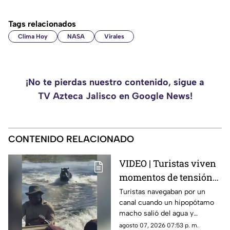
Tags relacionados
Clima Hoy
NASA
Virales
¡No te pierdas nuestro contenido, sigue a
TV Azteca Jalisco en Google News!
CONTENIDO RELACIONADO
VIDEO | Turistas viven
momentos de tensión
al escapar de un
Turistas navegaban por un
canal cuando un hipopótamo
hipopótamo en un río
macho salió del agua y
de Botsuana
comenzó a seguir la
agosto 07, 2026 07:53 p. m.