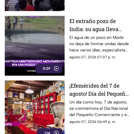
finalmente tuvo que pedir
ayuda para poder salir.
El extraño pozo de
India: su agua lleva
días en movimiento y
El agua de un pozo en Morbi
no deja de formar ondas desde
nadie sabe aún por qué
hace varios días; especialistas
ya investigan qué ocurre bajo
agosto 07, 2026 07:07 p. m.
tierra.
0:29
¡Efemérides del 7 de
agosto! Día del Pequeño
Comerciante
Un día como hoy, 7 de agosto,
se conmemora el Día Nacional
del Pequeño Comerciante y el
inicio de la construcción del
agosto 07, 2026 06:49 p. m.
emblemático Estadio Olímpico
1:14
Universitario.