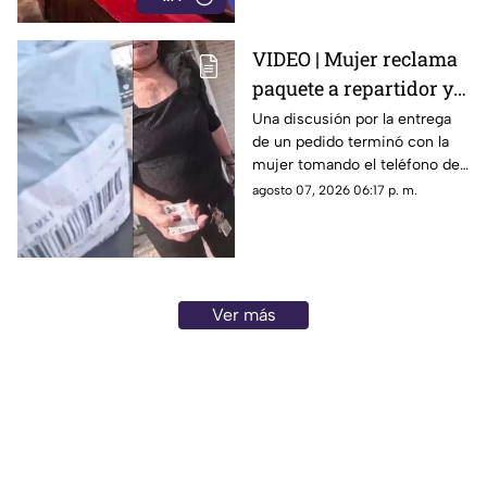
VIDEO | Mujer reclama
paquete a repartidor y
termina robándole su
Una discusión por la entrega
de un pedido terminó con la
celular
mujer tomando el teléfono del
trabajador, quien utilizaba el
agosto 07, 2026 06:17 p. m.
dispositivo para registrar sus
entregas.
Ver más