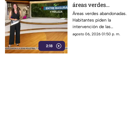
áreas verdes
abandonadas y llenas
Áreas verdes abandonadas.
Habitantes piden la
de basura
intervención de las
autoridades para limpiar y
agosto 06, 2026 01:50 p. m.
rehabilitar estos espacios
2:18
públicos.