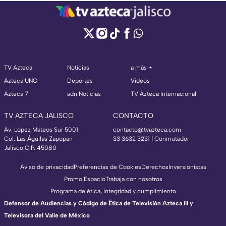
TV Azteca
Noticias
a más +
Azteca UNO
Deportes
Videos
Azteca 7
adn Noticias
TV Azteca Internacional
TV AZTECA JALISCO
CONTACTO
Av. López Mateos Sur 5001
contacto@tvazteca.com
Col. Las Águilas Zapopan
33 3632 3231 | Conmutador
Jalisco C.P. 45080
Aviso de privacidad
Preferencias de Cookies
Derechos
Inversionistas
Promo Espacio
Trabaja con nosotros
Programa de ética, integridad y cumplimiento
Defensor de Audiencias y Código de Ética de Televisión Azteca III y
Televisora del Valle de México