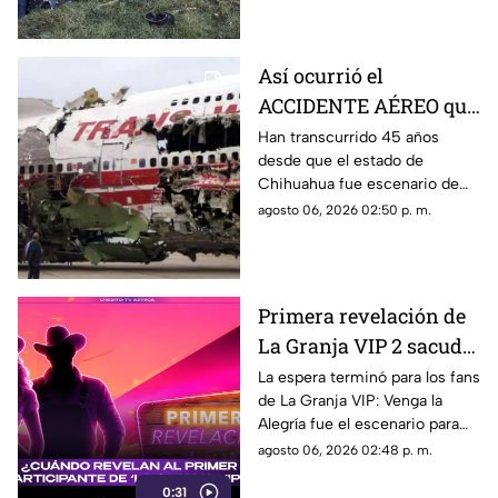
Veracruz.
Así ocurrió el
ACCIDENTE AÉREO que
cambió la historia de
Han transcurrido 45 años
desde que el estado de
Chihuahua y dejó 32
Chihuahua fue escenario de
muertos
una de las tragedias aéreas
agosto 06, 2026 02:50 p. m.
más impactantes registradas
en México. El 27 de julio de
1981, el vuelo 230 sufrió un
accidente al intentar aterrizar
Primera revelación de
en el aeropuerto de la capital
La Granja VIP 2 sacude
del estado, dejando un saldo
de 32 personas fallecidas y 34
la televisión: El destape
La espera terminó para los fans
sobrevivientes.
de La Granja VIP: Venga la
arrancó en Venga la
Alegría fue el escenario para
Alegría
destapar la primera gran
agosto 06, 2026 02:48 p. m.
sorpresa de la nueva
0:31
temporada.