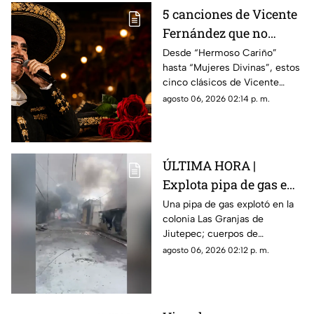
5 canciones de Vicente
Fernández que no
pueden faltar en una
Desde “Hermoso Cariño”
hasta “Mujeres Divinas”, estos
serenata
cinco clásicos de Vicente
Fernández son una apuesta
agosto 06, 2026 02:14 p. m.
segura para emocionar en
cualquier serenata.
ÚLTIMA HORA |
Explota pipa de gas en
colonia Las Granjas;
Una pipa de gas explotó en la
colonia Las Granjas de
esto se sabe del
Jiutepec; cuerpos de
incendio en Jiutepec
emergencia se movilizaron al
agosto 06, 2026 02:12 p. m.
lugar.