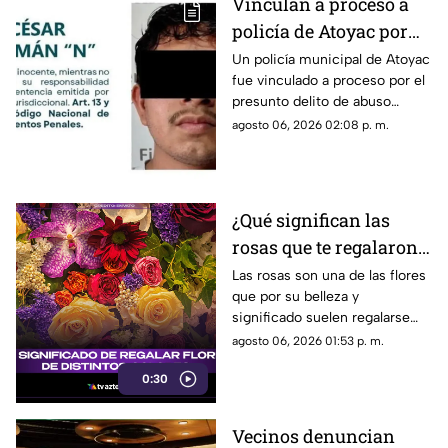
Vinculan a proceso a
policía de Atoyac por
presunto 4BUS0
Un policía municipal de Atoyac
fue vinculado a proceso por el
S3XU4L infantil
presunto delito de abuso
sexual infantil contra una
agosto 06, 2026 02:08 p. m.
adolescente. Permanecerá en
prisión preventiva mientras
continúa la investigación.
¿Qué significan las
rosas que te regalaron?
El mensaje oculto
Las rosas son una de las flores
que por su belleza y
detrás de cada color
significado suelen regalarse
con más frecuencia, pero
agosto 06, 2026 01:53 p. m.
cuidado al elegir el color
0:30
podrías estar mandando un
mensaje equivocado
Vecinos denuncian