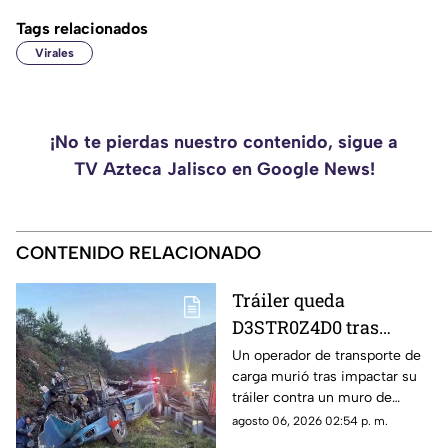
Tags relacionados
Virales
¡No te pierdas nuestro contenido, sigue a
TV Azteca Jalisco en Google News!
CONTENIDO RELACIONADO
Tráiler queda
D3STR0Z4D0 tras
accidente M0RTAL;
Un operador de transporte de
carga murió tras impactar su
pobladores ignoran al
tráiler contra un muro de
conductor y hacen
contención en la autopista
agosto 06, 2026 02:54 p. m.
RAPIÑA
Puebla-Orizaba, en Maltrata,