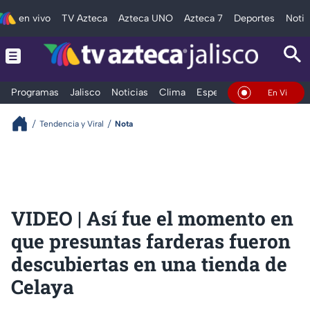
en vivo
TV Azteca
Azteca UNO
Azteca 7
Deportes
Notic
Programas
Jalisco
Noticias
Clima
Espectáculos
Deportes
En Vivo
Tendencia y Viral
Nota
VIDEO | Así fue el momento en
que presuntas farderas fueron
descubiertas en una tienda de
Celaya