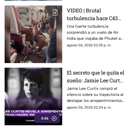
VIDEO | Brutal
turbulencia hace C43R
300 pies a un avión en
Una fuerte turbulencia
sorprendió a un vuelo de Air
la India; así quedó el
India que viajaba de Phuket a
interior
Delhi, dejando 17 personas
agosto 06, 2026 02:25 p. m.
lesionadas y daños en la
cabina; el avión logró aterrizar
sin contratiempos mayores.
El secreto que le quita el
sueño: Jamie Lee Curtis
confiesa su mayor
Jamie Lee Curtis rompió el
silencio sobre su trayectoria al
arrepentimiento en
destapar los arrepentimientos
'Halloween H2O'
que conserva tras el arrollador
agosto 06, 2026 02:24 p. m.
éxito en taquilla de ‘Halloween
0:36
H20'.