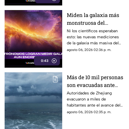
Miden la galaxia más
monstruosa del
universo y descubren
Ni los científicos esperaban
esto: las nuevas mediciones
algo aterrador: no para
de la galaxia más masiva del
de comer
cosmos revelan que no para de
agosto 06, 2026 02:36 p. m.
comer.
0:43
Más de 10 mil personas
son evacuadas ante
avance del tifón
Autoridades de Zhejiang
evacuaron a miles de
Dolphin; así impactará
habitantes ante el avance del
en China
tifón Dolphin hacia el este de
agosto 06, 2026 02:35 p. m.
China.