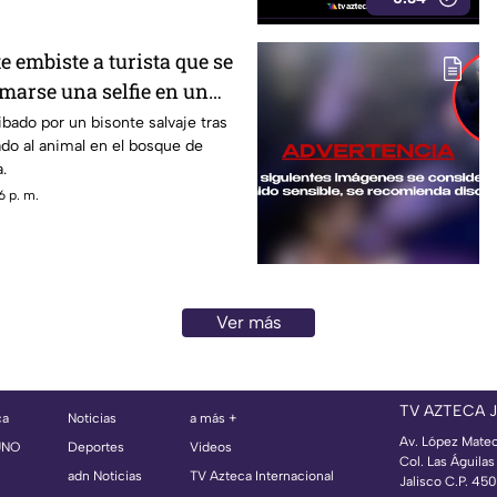
e embiste a turista que se
marse una selfie en un
ibado por un bisonte salvaje tras
do al animal en el bosque de
.
6 p. m.
Ver más
TV AZTECA 
ca
Noticias
a más +
Av. López Mate
UNO
Deportes
Videos
Col. Las Águila
adn Noticias
TV Azteca Internacional
Jalisco C.P. 45