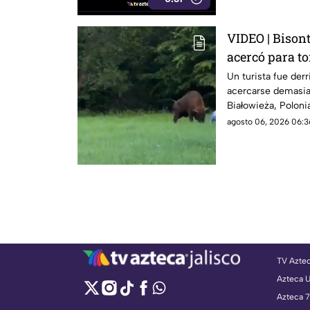
VIDEO | Bisont
acercó para to
bosque
Un turista fue derr
acercarse demasia
Białowieża, Polonia
agosto 06, 2026 06:3
TV Azte
Azteca 
Azteca 7