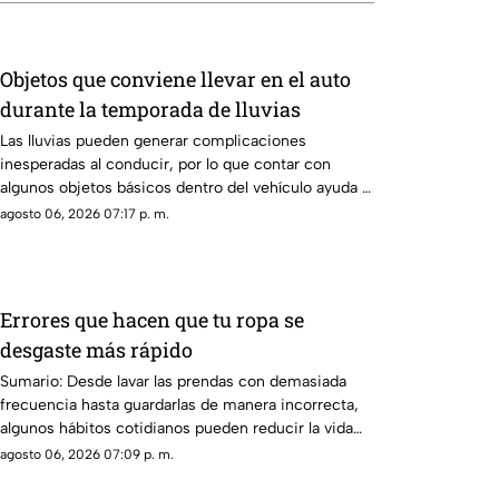
Objetos que conviene llevar en el auto
durante la temporada de lluvias
Las lluvias pueden generar complicaciones
inesperadas al conducir, por lo que contar con
algunos objetos básicos dentro del vehículo ayuda a
enfrentar emergencias y mejorar la seguridad
agosto 06, 2026 07:17 p. m.
durante los trayectos.
Errores que hacen que tu ropa se
desgaste más rápido
Sumario: Desde lavar las prendas con demasiada
frecuencia hasta guardarlas de manera incorrecta,
algunos hábitos cotidianos pueden reducir la vida
útil de la ropa y provocar que pierda color, forma y
agosto 06, 2026 07:09 p. m.
textura antes de tiempo.