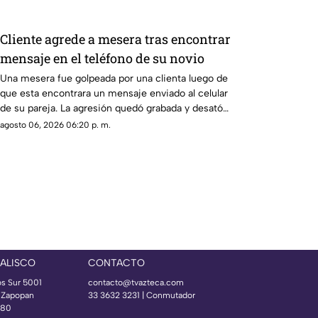
Cliente agrede a mesera tras encontrar
mensaje en el teléfono de su novio
Una mesera fue golpeada por una clienta luego de
que esta encontrara un mensaje enviado al celular
de su pareja. La agresión quedó grabada y desató
una ola de reacciones en redes sociales.
agosto 06, 2026 06:20 p. m.
JALISCO
CONTACTO
os Sur 5001
contacto@tvazteca.com
s Zapopan
33 3632 3231 | Conmutador
080