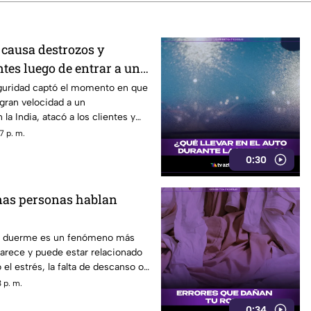
 causa destrozos y
ntes luego de entrar a un
guridad captó el momento en que
 gran velocidad a un
la India, atacó a los clientes y
e 60 años con diversas lesiones.
7 p. m.
0:30
nas personas hablan
se duerme es un fenómeno más
arece y puede estar relacionado
el estrés, la falta de descanso o
 sueño.
 p. m.
0:34