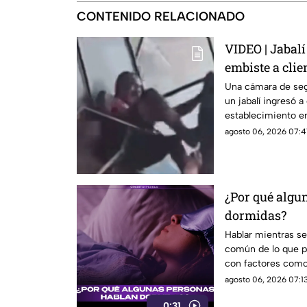
CONTENIDO RELACIONADO
VIDEO | Jabalí
embiste a clie
negocio
Una cámara de se
un jabalí ingresó a
establecimiento en 
dejó a un hombre d
agosto 06, 2026 07:4
¿Por qué algu
dormidas?
Hablar mientras 
común de lo que p
con factores como 
ciertas etapas del
agosto 06, 2026 07:13
0:31