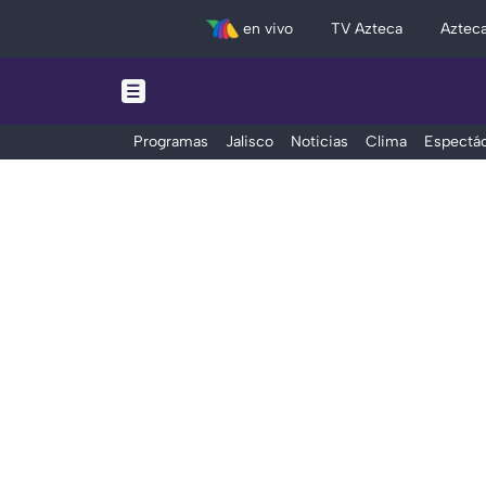
en vivo
TV Azteca
Aztec
Programas
Jalisco
Noticias
Clima
Espectác