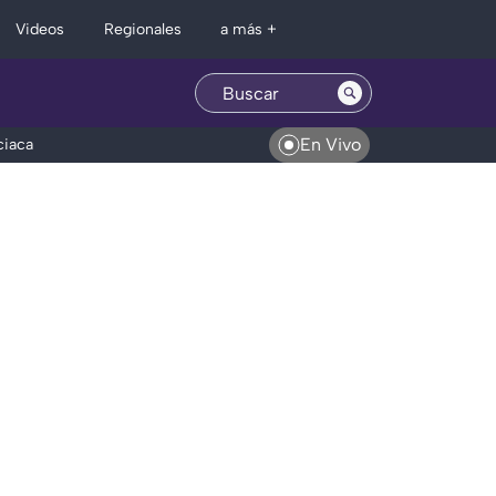
Regionales
Videos
a más +
En Vivo
ciaca