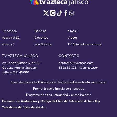
TV Azteca
Noticias
a más +
Azteca UNO
Deportes
Videos
Azteca 7
adn Noticias
TV Azteca Internacional
TV AZTECA JALISCO
CONTACTO
Av. López Mateos Sur 5001
contacto@tvazteca.com
Col. Las Águilas Zapopan
33 3632 3231 | Conmutador
Jalisco C.P. 45080
Aviso de privacidad
Preferencias de Cookies
Derechos
Inversionistas
Promo Espacio
Trabaja con nosotros
Programa de ética, integridad y cumplimiento
Defensor de Audiencias y Código de Ética de Televisión Azteca III y
Televisora del Valle de México