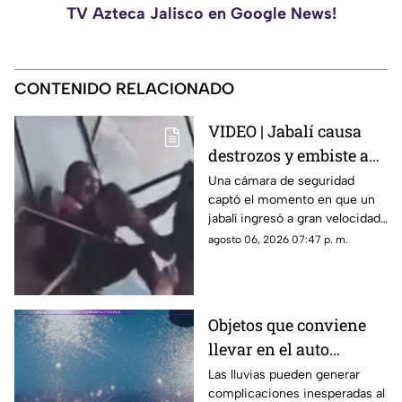
TV Azteca Jalisco en Google News!
CONTENIDO RELACIONADO
VIDEO | Jabalí causa
destrozos y embiste a
clientes luego de entrar
Una cámara de seguridad
captó el momento en que un
a un negocio
jabalí ingresó a gran velocidad
a un establecimiento en la
agosto 06, 2026 07:47 p. m.
India, atacó a los clientes y
dejó a un hombre de 60 años
con diversas lesiones.
Objetos que conviene
llevar en el auto
durante la temporada
Las lluvias pueden generar
complicaciones inesperadas al
de lluvias