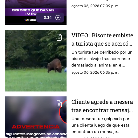
manera incorrecta, algunos
agosto 06, 2026 07:09 p. m.
hábitos cotidianos pueden
0:34
reducir la vida útil de la ropa y
provocar que pierda color,
forma y textura antes de
VIDEO | Bisonte embiste
tiempo.
a turista que se acercó
para tomarse una selfie
Un turista fue derribado por un
bisonte salvaje tras acercarse
en un bosque
demasiado al animal en el
bosque de Białowieża, Polonia.
agosto 06, 2026 06:36 p. m.
Cliente agrede a mesera
tras encontrar mensaje
en el teléfono de su
Una mesera fue golpeada por
una clienta luego de que esta
novio
encontrara un mensaje