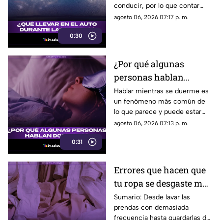
conducir, por lo que contar
con algunos objetos básicos
agosto 06, 2026 07:17 p. m.
dentro del vehículo ayuda a
0:30
enfrentar emergencias y
mejorar la seguridad durante
los trayectos.
¿Por qué algunas
personas hablan
dormidas?
Hablar mientras se duerme es
un fenómeno más común de
lo que parece y puede estar
relacionado con factores como
agosto 06, 2026 07:13 p. m.
el estrés, la falta de descanso
0:31
o ciertas etapas del sueño.
Errores que hacen que
tu ropa se desgaste más
rápido
Sumario: Desde lavar las
prendas con demasiada
frecuencia hasta guardarlas de