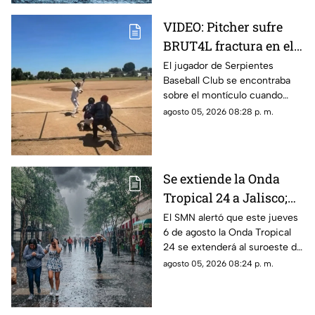
VIDEO: Pitcher sufre
BRUT4L fractura en el
brazo mientras lanzaba
El jugador de Serpientes
Baseball Club se encontraba
sobre el montículo cuando
inició el movimiento para
agosto 05, 2026 08:28 p. m.
lanzar la pelota; sin embargo,
segundos después ocurrió algo
inesperado.
Se extiende la Onda
Tropical 24 a Jalisco;
¿cómo modificará el
El SMN alertó que este jueves
6 de agosto la Onda Tropical
clima de Guadalajara?
24 se extenderá al suroeste de
Jalisco; así modificará el clima
agosto 05, 2026 08:24 p. m.
de Guadalajara