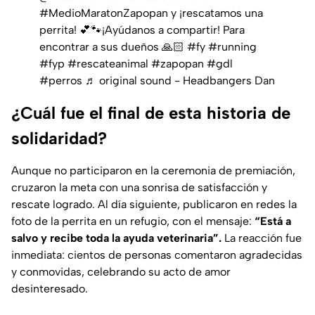
#MedioMaratonZapopan
y ¡rescatamos una
perrita! 💕🐾¡Ayúdanos a compartir! Para
encontrar a sus dueños 🙏🏻
#fy
#running
#fyp
#rescateanimal
#zapopan
#gdl
#perros
♬ original sound - Headbangers Dan
¿Cuál fue el final de esta historia de
solidaridad?
Aunque no participaron en la ceremonia de premiación,
cruzaron la meta con una sonrisa de satisfacción y
rescate logrado. Al día siguiente, publicaron en redes la
foto de la perrita en un refugio, con el mensaje:
“Está a
salvo y recibe toda la ayuda veterinaria”.
La reacción fue
inmediata: cientos de personas comentaron agradecidas
y conmovidas, celebrando su acto de amor
desinteresado.