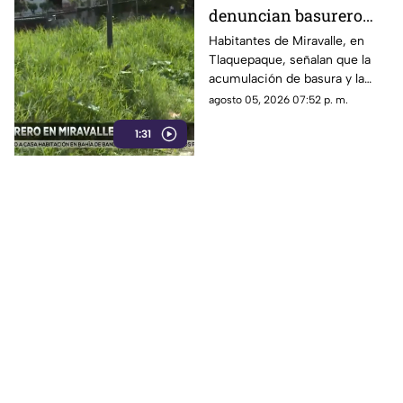
denuncian basurero
clandestino y falta de
Habitantes de Miravalle, en
Tlaquepaque, señalan que la
seguridad vial en la
acumulación de basura y la
colonia
falta de infraestructura vial
agosto 05, 2026 07:52 p. m.
persisten pese a los reportes
1:31
realizados