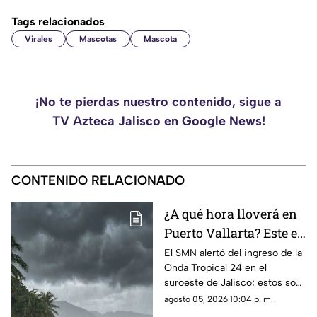
Tags relacionados
Virales
Mascotas
Mascota
¡No te pierdas nuestro contenido, sigue a
TV Azteca Jalisco en Google News!
CONTENIDO RELACIONADO
¿A qué hora lloverá en
Puerto Vallarta? Este es
el pronóstico del clima
El SMN alertó del ingreso de la
Onda Tropical 24 en el
para este 6 de agosto
suroeste de Jalisco; estos son
los cambios en el clima
agosto 05, 2026 10:04 p. m.