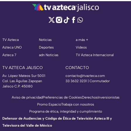
TV Azteca
Noticias
a más +
Azteca UNO
Deportes
Videos
Azteca 7
adn Noticias
TV Azteca Internacional
TV AZTECA JALISCO
CONTACTO
Av. López Mateos Sur 5001
contacto@tvazteca.com
Col. Las Águilas Zapopan
33 3632 3231 | Conmutador
Jalisco C.P. 45080
Aviso de privacidad
Preferencias de Cookies
Derechos
Inversionistas
Promo Espacio
Trabaja con nosotros
Programa de ética, integridad y cumplimiento
Defensor de Audiencias y Código de Ética de Televisión Azteca III y
Televisora del Valle de México