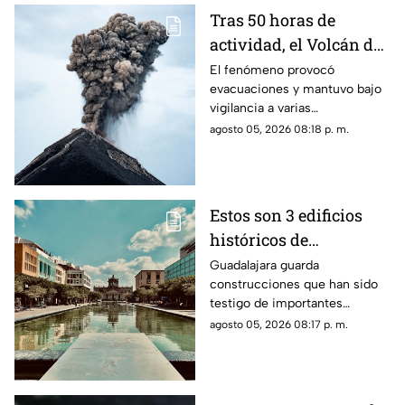
Tras 50 horas de
actividad, el Volcán de
Fuego se calma, pero la
El fenómeno provocó
evacuaciones y mantuvo bajo
alerta continúa
vigilancia a varias
comunidades por el riesgo de
agosto 05, 2026 08:18 p. m.
ceniza y lahares.
Estos son 3 edificios
históricos de
Guadalajara que tienes
Guadalajara guarda
construcciones que han sido
que conocer al menos
testigo de importantes
una vez
momentos de la historia de la
agosto 05, 2026 08:17 p. m.
ciudad y que todavía hoy
forman parte de su identidad.