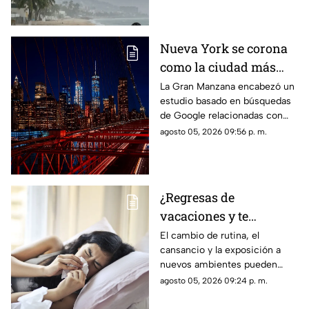
Nueva York se corona
como la ciudad más
romántica de Estados
La Gran Manzana encabezó un
estudio basado en búsquedas
Unidos
de Google relacionadas con
citas, restaurantes, propuestas
agosto 05, 2026 09:56 p. m.
de matrimonio y experiencias
para parejas.
¿Regresas de
vacaciones y te
enfermas? Estas son
El cambio de rutina, el
cansancio y la exposición a
las razones
nuevos ambientes pueden
afectar al organismo justo al
agosto 05, 2026 09:24 p. m.
terminar el descanso.