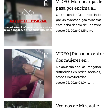
VIDEO: Montacargas le
pasa por encima a
trabajador dentro de
Un trabajador fue atropellado
por un montacargas mientras
una bodega
caminaba dentro de una zona
de trabajo; cámaras de
agosto 05, 2026 08:15 p. m.
seguridad captaron el
momento.
VIDEO | Discusión entre
dos mujeres en
transporte público
De acuerdo con las imágenes
difundidas en redes sociales,
termina en jalones de
ambas involucradas
cabello
comenzaron a intercambiar
agosto 05, 2026 08:04 p. m.
reclamos mientras viajaban en
el transporte público.
Vecinos de Miravalle