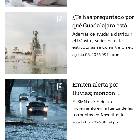
¿Te has preguntado por
qué Guadalajara está
llena de glorietas? Esta
Además de ayudar a distribuir
el tránsito, varias de estas
es la razón
estructuras se convirtieron en
símbolos de la ciudad y puntos
agosto 05, 2026 09:14 p. m.
de encuentro para los tapatíos.
Emiten alerta por
lluvias; monzón
mexicano intensificará
El SMN alertó de un
incremento en la fuerza de las
las tormentas en
tormentas en Nayarit este
Nayarit
jueves 6 de agosto
agosto 05, 2026 08:58 p. m.