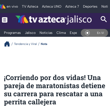
en vivo
TV Azteca
Azteca UNO
Azteca 7
Deportes
Notic
Programas
Jalisco
Noticias
Clima
Espectáculos
Deportes
En Vivo
Tendencia y Viral
Nota
¡Corriendo por dos vidas! Una
pareja de maratonistas detiene
su carrera para rescatar a una
perrita callejera