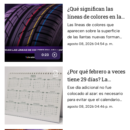
¿Qué significan las
líneas de colores en las
llantas nuevas?
Las líneas de colores que
aparecen sobre la superficie
de las llantas nuevas forman
parte del proceso de
agosto 08, 2026 04:54 p. m.
fabricación y control, por lo
0:23
que no indican desgaste ni
representan una señal de
peligro.
¿Por qué febrero a veces
tiene 29 días? La
curiosa razón detrás de
Ese día adicional no fue
colocado al azar: es necesario
los años bisiestos
para evitar que el calendario
pierda sincronía con las
agosto 08, 2026 04:46 p. m.
estaciones del año.