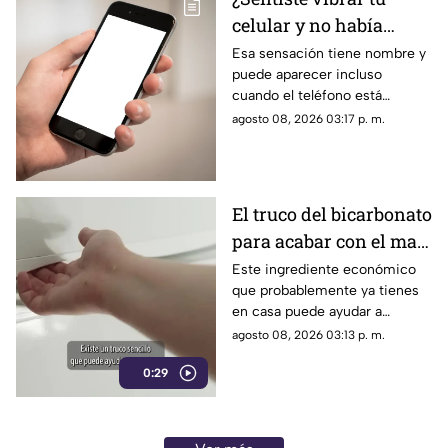
del accesorio.
celular y no había
nada? Tu cerebro
Esa sensación tiene nombre y
puede aparecer incluso
podría estar detrás
cuando el teléfono está
completamente quieto y no
agosto 08, 2026 03:17 p. m.
recibiste ningún mensaje.
El truco del bicarbonato
para acabar con el mal
olor del refrigerador
Este ingrediente económico
que probablemente ya tienes
en casa puede ayudar a
neutralizar algunos olores
agosto 08, 2026 03:13 p. m.
desagradables dentro del
0:29
refrigerador.