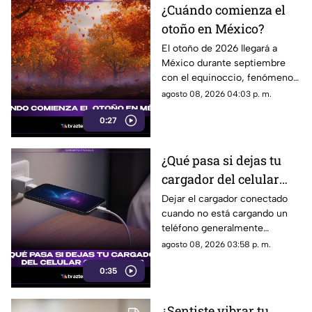
¿Cuándo comienza el
otoño en México?
El otoño de 2026 llegará a
México durante septiembre
con el equinoccio, fenómeno
astronómico que marca el
agosto 08, 2026 04:03 p. m.
cambio de estación en el
0:27
hemisferio norte.
¿Qué pasa si dejas tu
cargador del celular
conectado?
Dejar el cargador conectado
cuando no está cargando un
teléfono generalmente
representa un consumo
agosto 08, 2026 03:58 p. m.
mínimo de electricidad,
0:35
aunque existen algunas
recomendaciones para evitar
riesgos y prolongar la vida útil
¿Sentiste vibrar tu