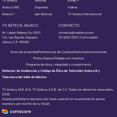
TV Azteca
Noticias
a más +
Azteca UNO
Deportes
Videos
Azteca 7
adn Noticias
TV Azteca Internacional
TV AZTECA JALISCO
CONTACTO
Av. López Mateos Sur 5001
contacto@tvazteca.com
Col. Las Águilas Zapopan
33 3632 3231 | Conmutador
Jalisco C.P. 45080
Aviso de privacidad
Preferencias de Cookies
Derechos
Inversionistas
Promo Espacio
Trabaja con nosotros
Programa de ética, integridad y cumplimiento
Defensor de Audiencias y Código de Ética de Televisión Azteca III y
Televisora del Valle de México
TV Azteca, M.R. & ©, TV Azteca, S.A.B. de C.V. Todos los derechos reservados,
2025.
Queda prohibida la reproducción total o parcial sin la autorización previa,
expresa y por escrito de su titular.