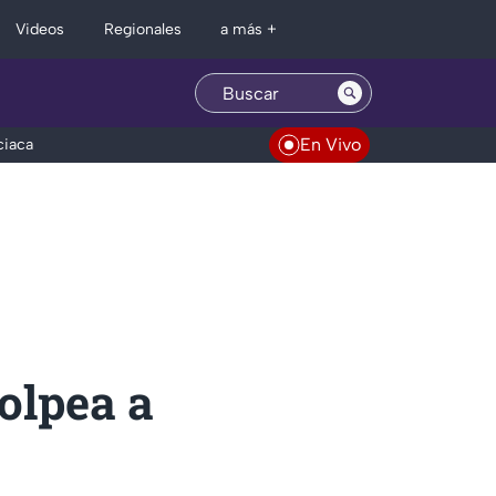
Regionales
Videos
a más +
En Vivo
ciaca
olpea a