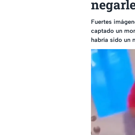
negarl
Fuertes imágene
captado un mome
habría sido un 