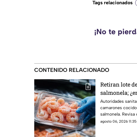
Tags relacionados
¡No te pier
CONTENIDO RELACIONADO
Retiran lote 
salmonela; ¿e
vendieron?
Autoridades sanitar
camarones cocidos
salmonela. Revisa 
lo compraste.
agosto 06, 2026 11:35 