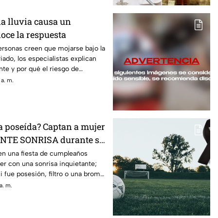
la lluvia causa un
oce la respuesta
sonas creen que mojarse bajo la
riado, los especialistas explican
te y por qué el riesgo de
.
 a. m.
a poseída? Captan a mujer
NTE SONRISA durante su
pleaños
en una fiesta de cumpleaños
r con una sonrisa inquietante;
i fue posesión, filtro o una broma
a. m.