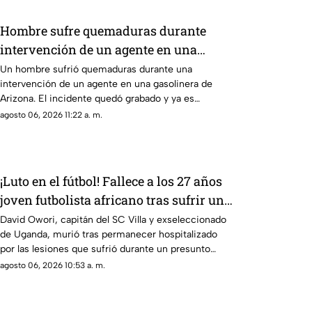
Hombre sufre quemaduras durante
intervención de un agente en una
gasolinera de Arizona
Un hombre sufrió quemaduras durante una
intervención de un agente en una gasolinera de
Arizona. El incidente quedó grabado y ya es
investigado por las autoridades.
agosto 06, 2026 11:22 a. m.
¡Luto en el fútbol! Fallece a los 27 años
joven futbolista africano tras sufrir un
presunto asalto
David Owori, capitán del SC Villa y exseleccionado
de Uganda, murió tras permanecer hospitalizado
por las lesiones que sufrió durante un presunto
intento de asalto cerca de su domicilio.
agosto 06, 2026 10:53 a. m.