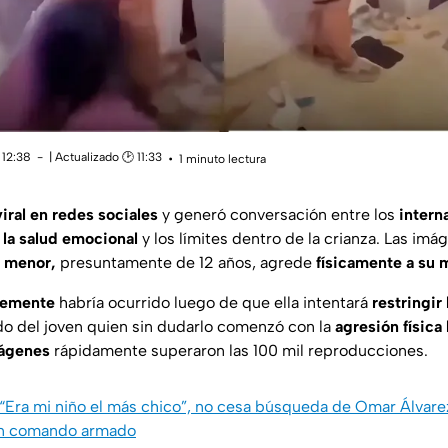
 12:38
| Actualizado 🕑 11:33
1 minuto lectura
viral en redes sociales
y generó conversación entre los
intern
 la salud emocional
y los límites dentro de la crianza. Las im
 menor,
presuntamente de 12 años, agrede
físicamente a su 
temente
habría ocurrido luego de que ella intentará
restringir
do del joven quien sin dudarlo comenzó con la
agresión física 
mágenes
rápidamente superaron las 100 mil reproducciones.
“Era mi niño el más chico”, no cesa búsqueda de Omar Álvare
un comando armado