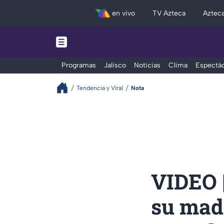
en vivo
TV Azteca
Aztec
Programas
Jalisco
Noticias
Clima
Espectác
Tendencia y Viral
Nota
VIDEO 
su mad