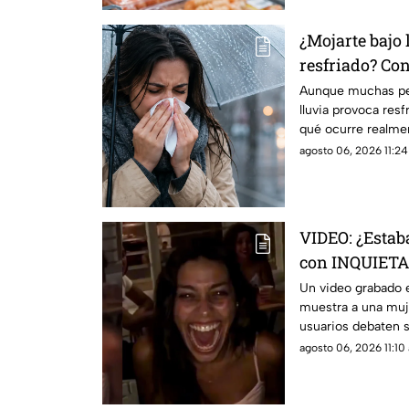
¿Mojarte bajo 
resfriado? Con
Aunque muchas per
lluvia provoca resf
qué ocurre realmen
enfermarse es otra
agosto 06, 2026 11:24
VIDEO: ¿Estab
con INQUIETA
fiesta de cum
Un video grabado 
muestra a una muje
usuarios debaten s
armada.
agosto 06, 2026 11:10 