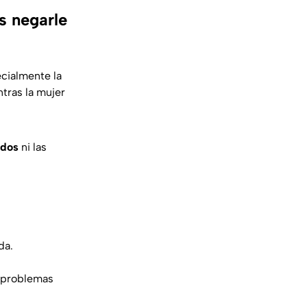
s negarle
ecialmente la
tras la mujer
rados
ni las
da.
s problemas