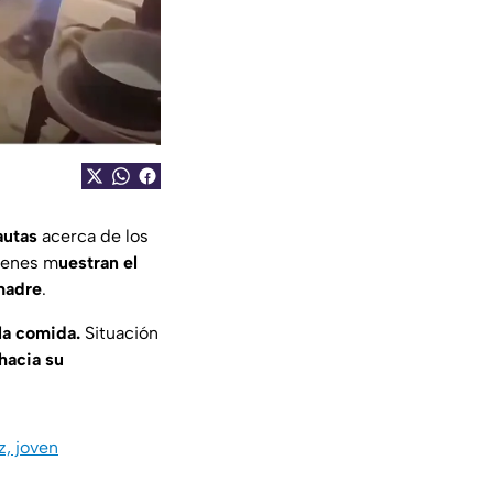
autas
acerca de los
ágenes m
uestran el
madre
.
 la comida.
Situación
hacia su
z, joven