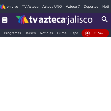
en vivo
TV Azteca
Azteca UNO
Azteca 7
Deportes
Notic
Programas
Jalisco
Noticias
Clima
Espectáculos
Deportes
En Vivo