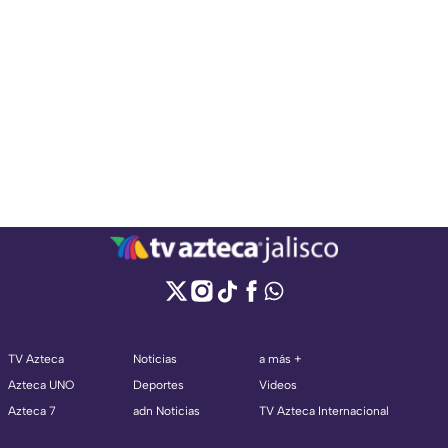
TV Azteca
Noticias
a más +
Azteca UNO
Deportes
Videos
Azteca 7
adn Noticias
TV Azteca Internacional