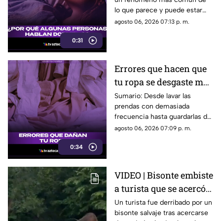
lo que parece y puede estar
relacionado con factores como
agosto 06, 2026 07:13 p. m.
el estrés, la falta de descanso
0:31
o ciertas etapas del sueño.
Errores que hacen que
tu ropa se desgaste más
rápido
Sumario: Desde lavar las
prendas con demasiada
frecuencia hasta guardarlas de
manera incorrecta, algunos
agosto 06, 2026 07:09 p. m.
hábitos cotidianos pueden
0:34
reducir la vida útil de la ropa y
provocar que pierda color,
forma y textura antes de
VIDEO | Bisonte embiste
tiempo.
a turista que se acercó
para tomarse una selfie
Un turista fue derribado por un
bisonte salvaje tras acercarse
en un bosque