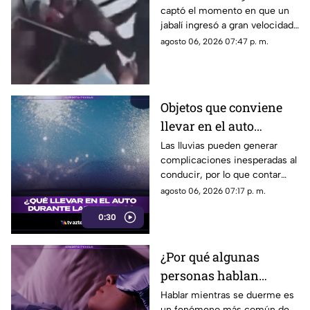
captó el momento en que un
a un negocio
jabalí ingresó a gran velocidad
a un establecimiento en la
agosto 06, 2026 07:47 p. m.
India, atacó a los clientes y
dejó a un hombre de 60 años
con diversas lesiones.
Objetos que conviene
llevar en el auto
durante la temporada
Las lluvias pueden generar
complicaciones inesperadas al
de lluvias
conducir, por lo que contar
con algunos objetos básicos
agosto 06, 2026 07:17 p. m.
dentro del vehículo ayuda a
0:30
enfrentar emergencias y
mejorar la seguridad durante
los trayectos.
¿Por qué algunas
personas hablan
dormidas?
Hablar mientras se duerme es
un fenómeno más común de