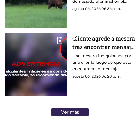
demasiado al animal en el
bosque de Białowieża, Polonia.
agosto 06, 2026 06:36 p. m.
Cliente agrede a mesera
tras encontrar mensaje
en el teléfono de su
Una mesera fue golpeada por
una clienta luego de que esta
novio
encontrara un mensaje
enviado al celular de su pareja.
agosto 06, 2026 06:20 p. m.
La agresión quedó grabada y
desató una ola de reacciones
en redes sociales.
Ver más