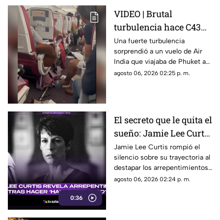
VIDEO | Brutal
turbulencia hace C43R
300 pies a un avión en
Una fuerte turbulencia
sorprendió a un vuelo de Air
la India; así quedó el
India que viajaba de Phuket a
interior
Delhi, dejando 17 personas
agosto 06, 2026 02:25 p. m.
lesionadas y daños en la
cabina; el avión logró aterrizar
sin contratiempos mayores.
El secreto que le quita el
sueño: Jamie Lee Curtis
confiesa su mayor
Jamie Lee Curtis rompió el
silencio sobre su trayectoria al
arrepentimiento en
destapar los arrepentimientos
'Halloween H2O'
que conserva tras el arrollador
agosto 06, 2026 02:24 p. m.
éxito en taquilla de ‘Halloween
0:36
H20'.