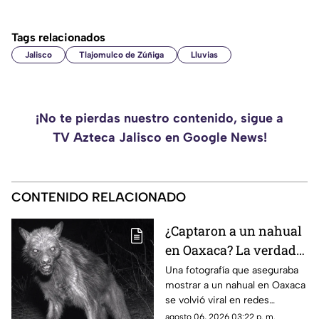
Tags relacionados
Jalisco
Tlajomulco de Zúñiga
Lluvias
¡No te pierdas nuestro contenido, sigue a
TV Azteca Jalisco en Google News!
CONTENIDO RELACIONADO
¿Captaron a un nahual
en Oaxaca? La verdad
detrás de la imagen
Una fotografía que aseguraba
mostrar a un nahual en Oaxaca
viral
se volvió viral en redes
sociales, aunque la realidad
agosto 06, 2026 03:22 p. m.