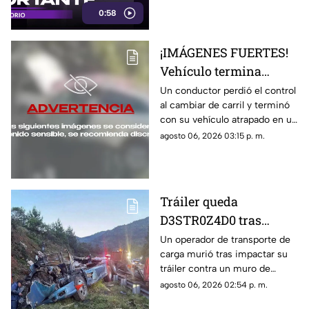
0:58
¡IMÁGENES FUERTES!
Vehículo termina
encajado en un árbol
Un conductor perdió el control
al cambiar de carril y terminó
tras perder el control al
con su vehículo atrapado en un
cambiar de carril
árbol; pese al impacto, salió
agosto 06, 2026 03:15 p. m.
ileso.
Tráiler queda
D3STR0Z4D0 tras
accidente M0RTAL;
Un operador de transporte de
carga murió tras impactar su
pobladores ignoran al
tráiler contra un muro de
conductor y hacen
contención en la autopista
agosto 06, 2026 02:54 p. m.
RAPIÑA
Puebla-Orizaba, en Maltrata,