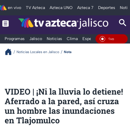
en vivo
TV Azteca
Azteca UNO
Azteca 7
Deportes
Notic
Programas
Jalisco
Noticias
Clima
Espectáculos
Deportes
En Vivo
Noticias Locales en Jalisco
Nota
VIDEO | ¡Ni la lluvia lo detiene!
Aferrado a la pared, así cruza
un hombre las inundaciones
en Tlajomulco