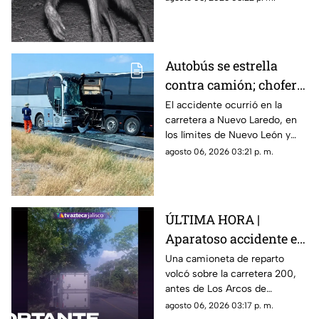
detrás de la imagen es muy
diferente.
Autobús se estrella
contra camión; chofer
muere PR3NS4D0 tras
El accidente ocurrió en la
carretera a Nuevo Laredo, en
fuerte impacto
los límites de Nuevo León y
Tamaulipas; autoridades
agosto 06, 2026 03:21 p. m.
investigan si el conductor
perdió el control tras quedarse
dormido al volante.
ÚLTIMA HORA |
Aparatoso accidente en
Puerto Vallarta:
Una camioneta de reparto
volcó sobre la carretera 200,
reportan volcadura
antes de Los Arcos de
antes de Mismaloya
Mismaloya; esto se sabe al
agosto 06, 2026 03:17 p. m.
momento.