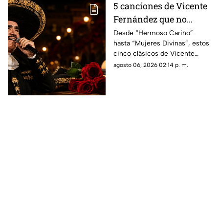
5 canciones de Vicente
Fernández que no
pueden faltar en una
Desde “Hermoso Cariño”
hasta “Mujeres Divinas”, estos
serenata
cinco clásicos de Vicente
Fernández son una apuesta
agosto 06, 2026 02:14 p. m.
segura para emocionar en
cualquier serenata.