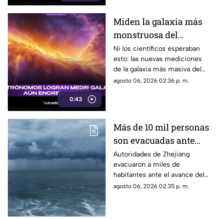
Miden la galaxia más
monstruosa del
universo y descubren
Ni los científicos esperaban
esto: las nuevas mediciones
algo aterrador: no para
de la galaxia más masiva del
de comer
cosmos revelan que no para de
agosto 06, 2026 02:36 p. m.
comer.
0:43
Más de 10 mil personas
son evacuadas ante
avance del tifón
Autoridades de Zhejiang
evacuaron a miles de
Dolphin; así impactará
habitantes ante el avance del
en China
tifón Dolphin hacia el este de
agosto 06, 2026 02:35 p. m.
China.