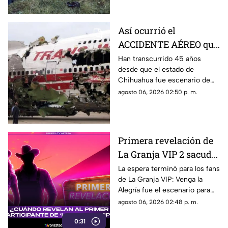
Veracruz.
Así ocurrió el
ACCIDENTE AÉREO que
cambió la historia de
Han transcurrido 45 años
desde que el estado de
Chihuahua y dejó 32
Chihuahua fue escenario de
muertos
una de las tragedias aéreas
agosto 06, 2026 02:50 p. m.
más impactantes registradas
en México. El 27 de julio de
1981, el vuelo 230 sufrió un
accidente al intentar aterrizar
Primera revelación de
en el aeropuerto de la capital
La Granja VIP 2 sacude
del estado, dejando un saldo
de 32 personas fallecidas y 34
la televisión: El destape
La espera terminó para los fans
sobrevivientes.
de La Granja VIP: Venga la
arrancó en Venga la
Alegría fue el escenario para
Alegría
destapar la primera gran
agosto 06, 2026 02:48 p. m.
sorpresa de la nueva
0:31
temporada.