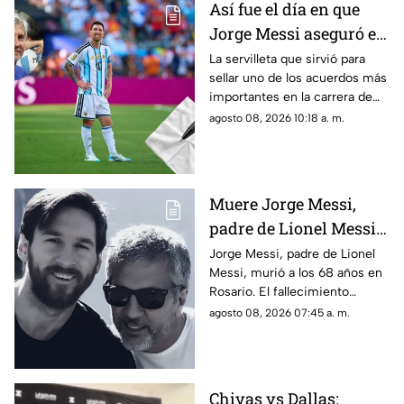
Así fue el día en que
Jorge Messi aseguró el
futuro de Lionel con
La servilleta que sirvió para
sellar uno de los acuerdos más
una servilleta
importantes en la carrera de
Lionel Messi terminó
agosto 08, 2026 10:18 a. m.
convirtiéndose en una pieza
histórica.
Muere Jorge Messi,
padre de Lionel Messi,
a los 68 años; esto se
Jorge Messi, padre de Lionel
Messi, murió a los 68 años en
sabe
Rosario. El fallecimiento
ocurrió la noche del viernes y
agosto 08, 2026 07:45 a. m.
fue reportado este sábado.
Chivas vs Dallas: