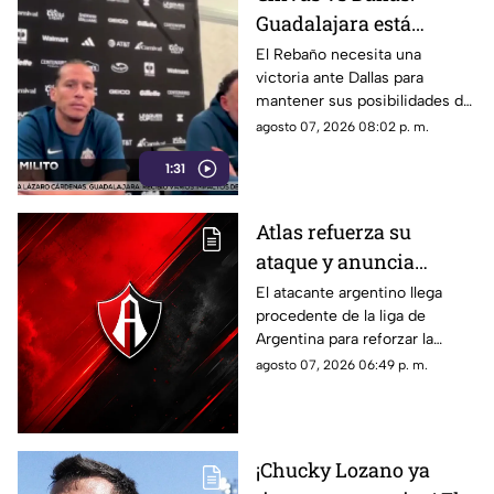
Guadalajara está
obligado a ganar para
El Rebaño necesita una
victoria ante Dallas para
seguir vivo en la
mantener sus posibilidades de
Leagues Cup
avanzar; José Castillo será baja
agosto 07, 2026 08:02 p. m.
por lesión y tampoco jugará
1:31
contra Seattle.
Atlas refuerza su
ataque y anuncia
nuevo fichaje argentino
El atacante argentino llega
procedente de la liga de
Argentina para reforzar la
ofensiva rojinegra y
agosto 07, 2026 06:49 p. m.
convertirse en una de las
nuevas apuestas del equipo
dirigido por Hernán Crespo.
¡Chucky Lozano ya