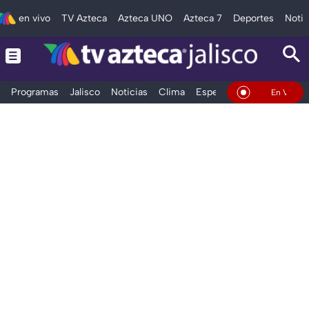
en vivo
TV Azteca
Azteca UNO
Azteca 7
Deportes
Notic
Programas
Jalisco
Noticias
Clima
Espectáculos
Deportes
En Vivo