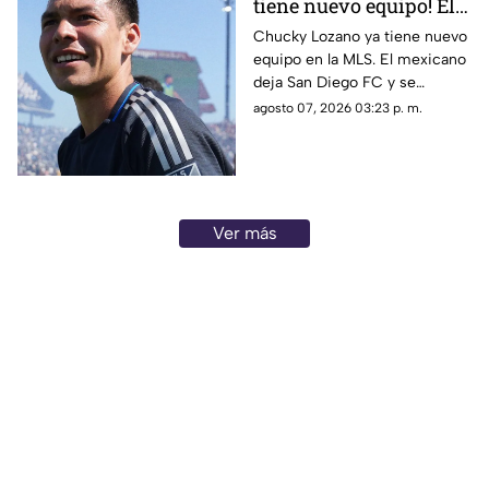
tiene nuevo equipo! El
mexicano llega a uno
Chucky Lozano ya tiene nuevo
equipo en la MLS. El mexicano
de los grandes de la
deja San Diego FC y se
MLS
incorpora oficialmente al LA
agosto 07, 2026 03:23 p. m.
Galaxy para la recta final de
2026.
Ver más