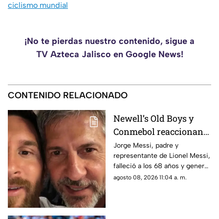
ciclismo mundial
¡No te pierdas nuestro contenido, sigue a
TV Azteca Jalisco en Google News!
CONTENIDO RELACIONADO
Newell’s Old Boys y
Conmebol reaccionan
ante la muerte de Jorge
Jorge Messi, padre y
representante de Lionel Messi,
Messi, padre de Lionel
falleció a los 68 años y generó
reacciones de organismos y
agosto 08, 2026 11:04 a. m.
clubes como la CONMEBOL y
Newell’s Old Boys, que
expresaron sus condolencias a
la familia del astro argentino.