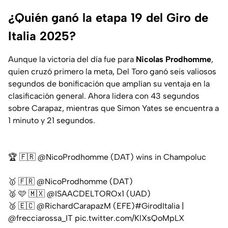
¿Quién ganó la etapa 19 del Giro de
Italia 2025?
Aunque la victoria del día fue para
Nicolas Prodhomme
,
quien cruzó primero la meta, Del Toro ganó seis valiosos
segundos de bonificación que amplían su ventaja en la
clasificación general. Ahora lidera con 43 segundos
sobre Carapaz, mientras que Simon Yates se encuentra a
1 minuto y 21 segundos.
🏆 🇫🇷
@NicoProdhomme
(DAT) wins in Champoluc
🥇 🇫🇷
@NicoProdhomme
(DAT)
🥈 🩷 🇲🇽
@ISAACDELTOROx1
(UAD)
🥉 🇪🇨
@RichardCarapazM
(EFE)
#GirodItalia
|
@frecciarossa_IT
pic.twitter.com/KlXsQoMpLX