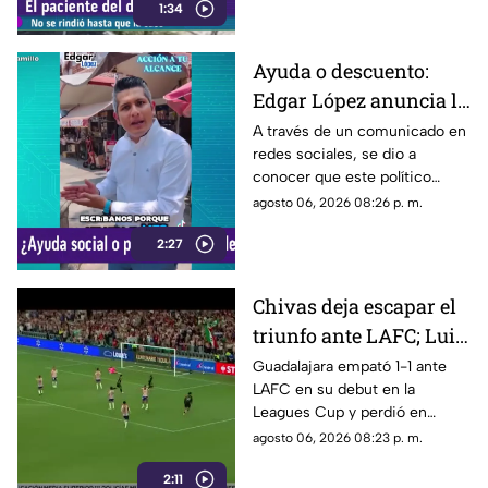
1:34
Rodeo, lo que le permitió
ingresar al inmueble.
Ayuda o descuento:
Edgar López anuncia la
nueva estrategia para
A través de un comunicado en
redes sociales, se dio a
ayudar algunas
conocer que este político
familias
presuntamente busca ayudar a
agosto 06, 2026 08:26 p. m.
la comunidad de Tonalá con
2:27
este descuento.
Chivas deja escapar el
triunfo ante LAFC; Luis
Romo es señalado por
Guadalajara empató 1-1 ante
LAFC en su debut en la
su cobro en penales
Leagues Cup y perdió en
penales; Luis Romo fue
agosto 06, 2026 08:23 p. m.
criticado por su ejecución.
2:11