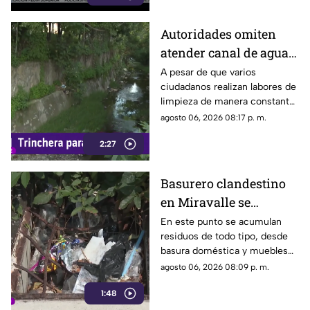
Autoridades omiten
atender canal de agua
contaminado en
A pesar de que varios
ciudadanos realizan labores de
Tonalá
limpieza de manera constante
en la zona, algunas personas
agosto 06, 2026 08:17 p. m.
continúan arrojando basura al
2:27
canal de agua, provocando
acumulación de residuos.
Basurero clandestino
en Miravalle se
convierte en un foco de
En este punto se acumulan
residuos de todo tipo, desde
infección por
basura doméstica y muebles
acumulación de
viejos hasta animales muertos,
agosto 06, 2026 08:09 p. m.
residuos.
una situación que ha generado
1:48
molestias entre los vecinos,
quienes exigen una solución