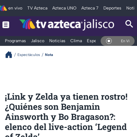
en vivo
TV Azteca
Azteca UNO
Azteca 7
Deportes
Notic
Programas
Jalisco
Noticias
Clima
Espectáculos
Deportes
En Vivo
Espectáculos
Nota
¡Link y Zelda ya tienen rostro!
¿Quiénes son Benjamin
Ainsworth y Bo Bragason?:
elenco del live-action ‘Legend
of Zelda’