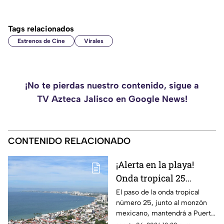
Tags relacionados
Estrenos de Cine
Virales
¡No te pierdas nuestro contenido, sigue a
TV Azteca Jalisco en Google News!
CONTENIDO RELACIONADO
¡Alerta en la playa!
Onda tropical 25
desatará lluvias
El paso de la onda tropical
número 25, junto al monzón
intensas y tormentas
mexicano, mantendrá a Puerto
en Puerto Vallarta
Vallarta bajo un temporal de