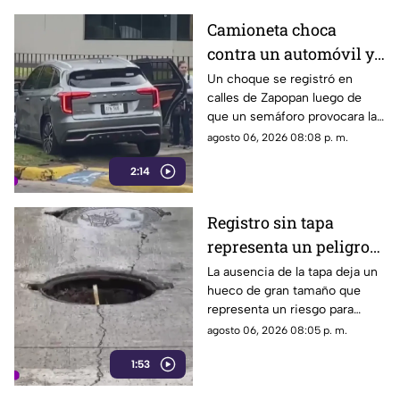
ante el riesgo sanitario y las
Camioneta choca
condiciones insalubres del
contra un automóvil y
lugar.
termina sobre la
Un choque se registró en
calles de Zapopan luego de
banqueta
que un semáforo provocara la
colisión entre dos vehículos.
agosto 06, 2026 08:08 p. m.
2:14
Registro sin tapa
representa un peligro
en avenida Miguel
La ausencia de la tapa deja un
hueco de gran tamaño que
López de Legaspi
representa un riesgo para
automovilistas, motociclistas,
agosto 06, 2026 08:05 p. m.
ciclistas y peatones que
1:53
transitan por la zona.