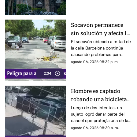
este viernes 7 de agosto 2026
Socavón permanece
sin solución y afecta la
circulación en calle
El socavón ubicado a mitad de
la calle Barcelona continúa
Barcelona
causando problemas para
quienes circulan por la zona,
agosto 06, 2026 08:32 p. m.
ya que, pese a ser cubierto en
2:34
varias ocasiones, vuelve a
aparecer con el paso del
tiempo.
Hombre es captado
robando una bicicleta
al ingresar a cochera
Luego de dos intentos, un
sujeto logró dañar parte del
ajena en calle Rancho
cancel que protegía una de las
Rodeo
puertas de una cochera
agosto 06, 2026 08:30 p. m.
ubicada sobre la calle Rancho