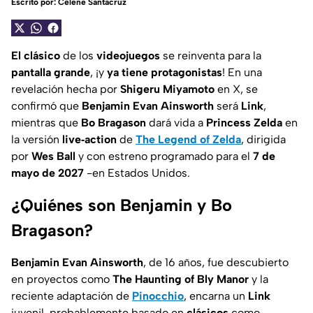
Escrito por:
Celene Santacruz
El clásico
de los
videojuegos
se reinventa para la
pantalla grande
, ¡y
ya tiene protagonistas
! En una
revelación hecha por
Shigeru Miyamoto
en X, se
confirmó que
Benjamin Evan Ainsworth
será
Link
,
mientras que
Bo Bragason
dará vida a
Princess Zelda
en
la versión
live‑action
de
The Legend of Zelda
, dirigida
por
Wes Ball
y con estreno programado para el
7 de
mayo de 2027
-en Estados Unidos.
¿Quiénes son Benjamin y Bo
Bragason?
Benjamin Evan Ainsworth
, de 16 años, fue descubierto
en proyectos como
The Haunting of Bly Manor
y la
reciente adaptación de
Pinocchio
, encarna un
Link
juvenil, probablemente basado en
clásicos
como