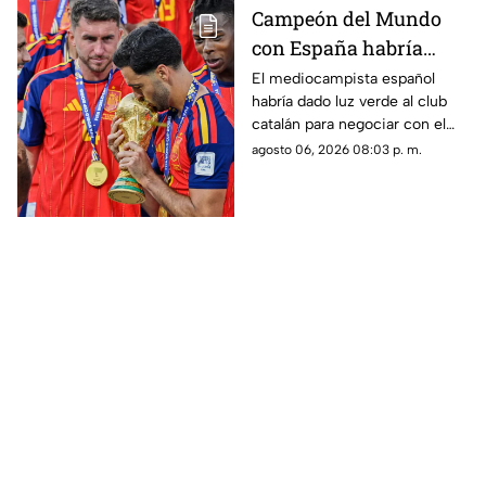
Campeón del Mundo
con España habría
rechazado al Real
El mediocampista español
habría dado luz verde al club
Madrid para fichar con
catalán para negociar con el
el Barcelona
Manchester City, mientras el
agosto 06, 2026 08:03 p. m.
conjunto blanco pierde terreno
en una de las operaciones más
importantes del mercado.