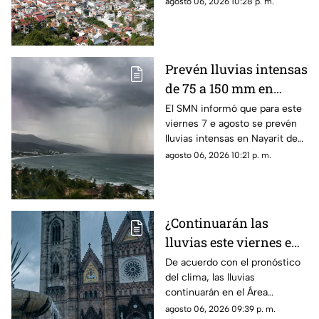
agosto 06, 2026 10:28 p. m.
lluvias intensas y actividad
eléctrica durante la tarde
Prevén lluvias intensas
de 75 a 150 mm en
Nayarit este viernes 7
El SMN informó que para este
viernes 7 e agosto se prevén
de agosto
lluvias intensas en Nayarit de
75 a 150 mm
agosto 06, 2026 10:21 p. m.
¿Continuarán las
lluvias este viernes en
Guadalajara? Este es el
De acuerdo con el pronóstico
del clima, las lluvias
pronóstico del clima
continuarán en el Área
hoy 7 de agosto
Metropolitana de Guadalajara
agosto 06, 2026 09:39 p. m.