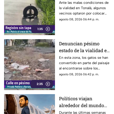
Patria
Ante las malas condiciones de
la vialidad en Tonalá, algunos
vecinos optaron por colocar
una llanta como señalamiento
agosto 08, 2026 06:44 p. m.
improvisado para alertar a los
1:35
conductores sobre los hoyos y
evitar posibles accidentes al
transitar por la zona.
Denuncian pésimo
estado de la vialidad en
Privada Pedrera y
En esta zona, los gatos se han
convertido en parte del paisaje
Barrancones
al encontrarse sobre los
techos y las puertas de las
agosto 08, 2026 06:42 p. m.
viviendas, mientras que la
2:35
vialidad muestra un evidente
deterioro.
Políticos viajan
alrededor del mundo
sin ninguna
Durante las últimas semanas