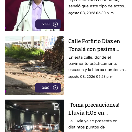
parece faltar en casa
señaló que este tipo de actos y
el gasto de recursos
agosto 08, 2026 06:30 p. m.
económicos no corresponden
2:33
a la conducta que debería
mantener un representante
bajo los principios de
Calle Porfirio Díaz en
austeridad establecidos por el
Tonalá con pésima
partido.
vialidad y basura por
En esta calle, donde el
pavimento prácticamente
todas partes
escasea y la hierba comienza a
ganar terreno, los vecinos
agosto 08, 2026 06:23 p. m.
aseguran que han presentado
3:00
varias quejas ante las
autoridades, pero hasta el
momento no han visto
¡Toma precauciones!
resultados.
Lluvia HOY en
Guadalajara deja
La lluvia ya se presenta en
distintos puntos de
fuertes vientos y