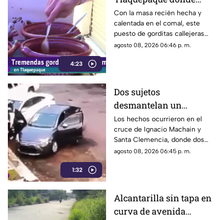
una nunca es suficiente
Con la masa recién hecha y
calentada en el comal, este
puesto de gorditas callejeras
en Tlaquepaque promete
agosto 08, 2026 06:46 p. m.
conquistar el antojo.
4:23
Dos sujetos
desmantelan un
vehículo a plena luz del
Los hechos ocurrieron en el
cruce de Ignacio Machain y
día en Guadalajara
Santa Clemencia, donde dos
sujetos fueron captados
agosto 08, 2026 06:45 p. m.
retirando múltiples autopartes
1:32
de la carrocería de un vehículo.
Alcantarilla sin tapa en
curva de avenida