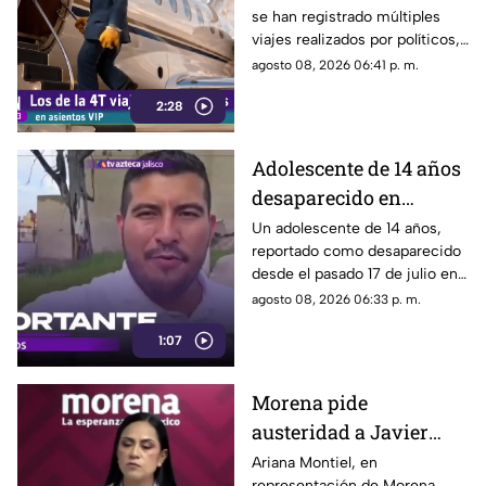
se han registrado múltiples
preocupación
viajes realizados por políticos,
sin que hasta el momento
agosto 08, 2026 06:41 p. m.
exista información clara sobre
2:28
los motivos de estos
desplazamientos ni una
explicación detallada sobre el
Adolescente de 14 años
elevado gasto que han
desaparecido en
generado.
Tlaquepaque es
Un adolescente de 14 años,
reportado como desaparecido
trasladado a Jalisco
desde el pasado 17 de julio en
tras ser localizado en
Tlaquepaque, fue localizado
agosto 08, 2026 06:33 p. m.
Michoacán
con vida en Michoacán y ya es
1:07
trasladado de regreso a Jalisco
para reunirse con su familia.
Morena pide
austeridad a Javier
May, pero el ejemplo
Ariana Montiel, en
representación de Morena,