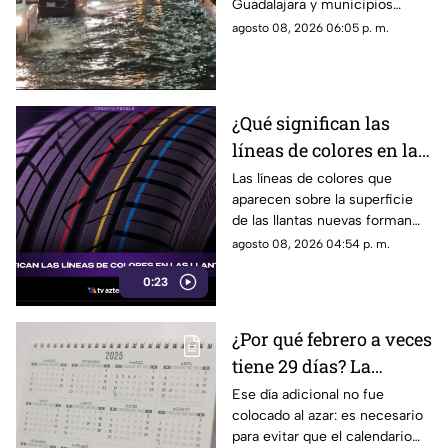
Guadalajara y municipios
amenaza de granizo
cercanos, con fuertes vientos,
agosto 08, 2026 06:05 p. m.
posibles granizadas y
afectaciones a la visibilidad.
¿Qué significan las
líneas de colores en las
llantas nuevas?
Las líneas de colores que
aparecen sobre la superficie
de las llantas nuevas forman
parte del proceso de
agosto 08, 2026 04:54 p. m.
fabricación y control, por lo
0:23
que no indican desgaste ni
representan una señal de
peligro.
¿Por qué febrero a veces
tiene 29 días? La
curiosa razón detrás de
Ese día adicional no fue
colocado al azar: es necesario
los años bisiestos
para evitar que el calendario