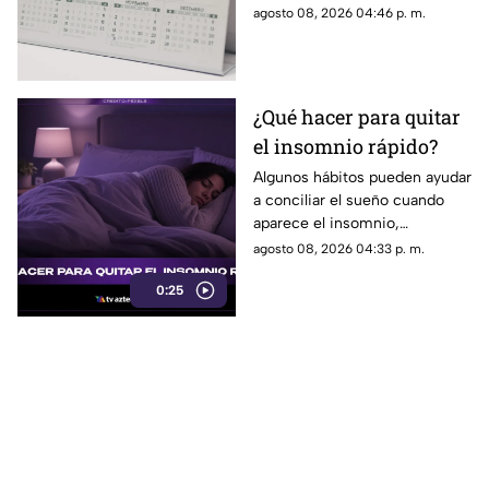
pierda sincronía con las
agosto 08, 2026 04:46 p. m.
estaciones del año.
¿Qué hacer para quitar
el insomnio rápido?
Algunos hábitos pueden ayudar
a conciliar el sueño cuando
aparece el insomnio,
especialmente reducir la
agosto 08, 2026 04:33 p. m.
exposición a pantallas,
0:25
mantener un ambiente
tranquilo y evitar estimulantes
antes de acostarse.