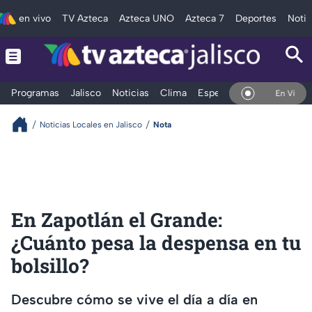
en vivo
TV Azteca
Azteca UNO
Azteca 7
Deportes
Notic
Programas
Jalisco
Noticias
Clima
Espectáculos
Deportes
En Vivo
Noticias Locales en Jalisco
Nota
En Zapotlán el Grande:
¿Cuánto pesa la despensa en tu
bolsillo?
Descubre cómo se vive el día a día en