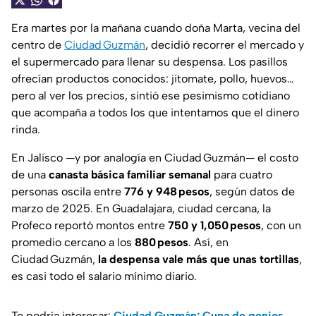
Era martes por la mañana cuando doña Marta, vecina del
centro de
Ciudad Guzmán
, decidió recorrer el mercado y
el supermercado para llenar su despensa. Los pasillos
ofrecían productos conocidos: jitomate, pollo, huevos…
pero al ver los precios, sintió ese
pesimismo cotidiano
que acompaña a todos los que intentamos que el dinero
rinda.
En Jalisco —y por analogía en Ciudad Guzmán— el costo
de una
canasta básica familiar semanal
para cuatro
personas oscila entre
776 y 948 pesos
, según datos de
marzo de 2025. En Guadalajara, ciudad cercana, la
Profeco reportó montos entre
750 y 1,050 pesos
, con un
promedio cercano a los
880 pesos
. Así, en
Ciudad Guzmán,
la despensa vale más que unas tortillas
,
es casi todo el salario mínimo diario.
Te podría interesar:
Ciudad Guzmán: Cuna de genios