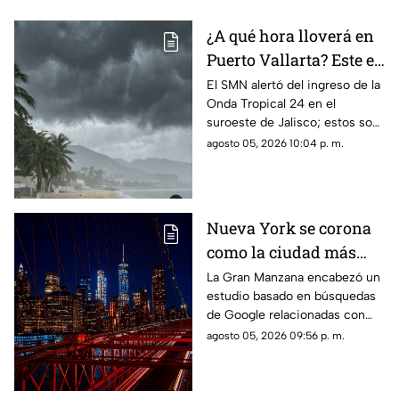
¿A qué hora lloverá en
Puerto Vallarta? Este es
el pronóstico del clima
El SMN alertó del ingreso de la
Onda Tropical 24 en el
para este 6 de agosto
suroeste de Jalisco; estos son
los cambios en el clima
agosto 05, 2026 10:04 p. m.
Nueva York se corona
como la ciudad más
romántica de Estados
La Gran Manzana encabezó un
estudio basado en búsquedas
Unidos
de Google relacionadas con
citas, restaurantes, propuestas
agosto 05, 2026 09:56 p. m.
de matrimonio y experiencias
para parejas.