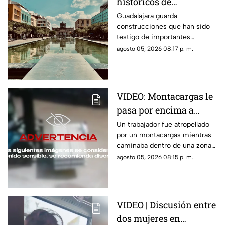
históricos de
Guadalajara que tienes
Guadalajara guarda
construcciones que han sido
que conocer al menos
testigo de importantes
una vez
momentos de la historia de la
agosto 05, 2026 08:17 p. m.
ciudad y que todavía hoy
forman parte de su identidad.
VIDEO: Montacargas le
pasa por encima a
trabajador dentro de
Un trabajador fue atropellado
por un montacargas mientras
una bodega
caminaba dentro de una zona
de trabajo; cámaras de
agosto 05, 2026 08:15 p. m.
seguridad captaron el
momento.
VIDEO | Discusión entre
dos mujeres en