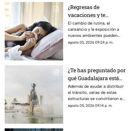
¿Regresas de
vacaciones y te
enfermas? Estas son
El cambio de rutina, el
cansancio y la exposición a
las razones
nuevos ambientes pueden
afectar al organismo justo al
agosto 05, 2026 09:24 p. m.
terminar el descanso.
¿Te has preguntado por
qué Guadalajara está
llena de glorietas? Esta
Además de ayudar a distribuir
el tránsito, varias de estas
es la razón
estructuras se convirtieron en
símbolos de la ciudad y puntos
agosto 05, 2026 09:14 p. m.
de encuentro para los tapatíos.