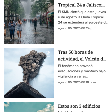
Tropical 24 a Jalisco;
¿cómo modificará el
El SMN alertó que este jueves
6 de agosto la Onda Tropical
clima de Guadalajara?
24 se extenderá al suroeste de
Jalisco; así modificará el clima
agosto 05, 2026 08:24 p. m.
de Guadalajara
Tras 50 horas de
actividad, el Volcán de
Fuego se calma, pero la
El fenómeno provocó
evacuaciones y mantuvo bajo
alerta continúa
vigilancia a varias
comunidades por el riesgo de
agosto 05, 2026 08:18 p. m.
ceniza y lahares.
Estos son 3 edificios