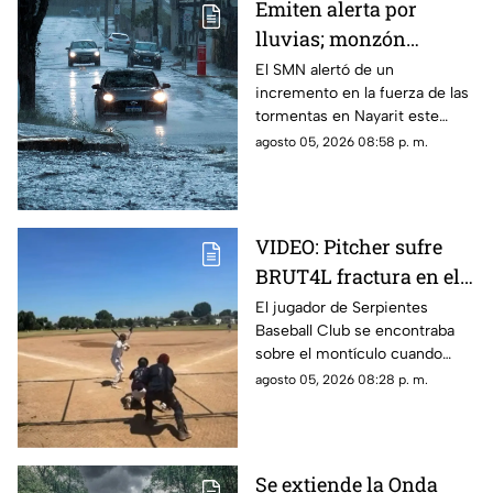
Emiten alerta por
lluvias; monzón
mexicano intensificará
El SMN alertó de un
incremento en la fuerza de las
las tormentas en
tormentas en Nayarit este
Nayarit
jueves 6 de agosto
agosto 05, 2026 08:58 p. m.
VIDEO: Pitcher sufre
BRUT4L fractura en el
brazo mientras lanzaba
El jugador de Serpientes
Baseball Club se encontraba
sobre el montículo cuando
inició el movimiento para
agosto 05, 2026 08:28 p. m.
lanzar la pelota; sin embargo,
segundos después ocurrió algo
inesperado.
Se extiende la Onda