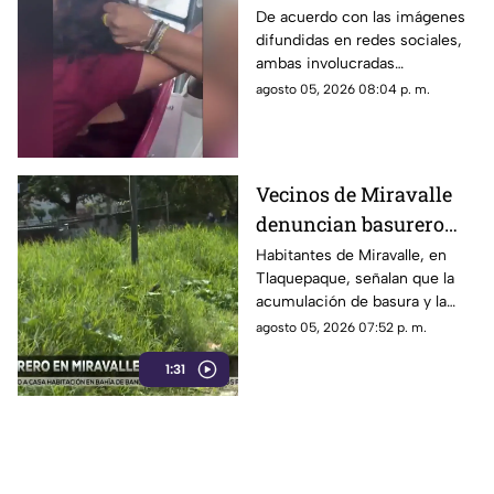
transporte público
De acuerdo con las imágenes
difundidas en redes sociales,
termina en jalones de
ambas involucradas
cabello
comenzaron a intercambiar
agosto 05, 2026 08:04 p. m.
reclamos mientras viajaban en
el transporte público.
Vecinos de Miravalle
denuncian basurero
clandestino y falta de
Habitantes de Miravalle, en
Tlaquepaque, señalan que la
seguridad vial en la
acumulación de basura y la
colonia
falta de infraestructura vial
agosto 05, 2026 07:52 p. m.
persisten pese a los reportes
1:31
realizados