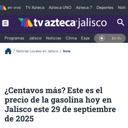
en vivo
TV Azteca
Azteca UNO
Azteca 7
Deportes
Notic
Programas
Jalisco
Noticias
Clima
Espectáculos
Deportes
En Vivo
Noticias Locales en Jalisco
Nota
¿Centavos más? Este es el
precio de la gasolina hoy en
Jalisco este 29 de septiembre
de 2025