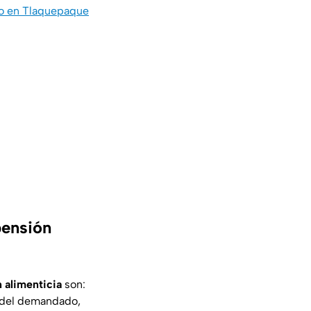
gio en Tlaquepaque
pensión
 alimenticia
son:
ar del demandado,