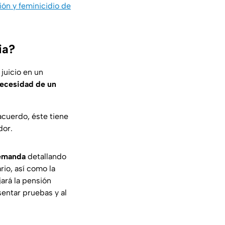
ión y feminicidio de
ia?
 juicio en un
ecesidad de un
 acuerdo, éste tiene
dor.
demanda
detallando
rio, así como la
jará la pensión
sentar pruebas y al