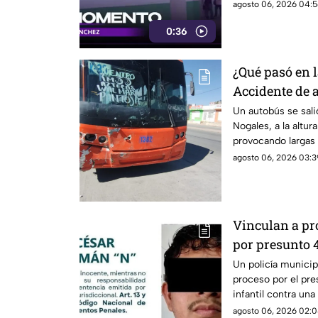
agosto 06, 2026 04:5
0:36
¿Qué pasó en l
Accidente de 
filas
Un autobús se sali
Nogales, a la altu
provocando largas 
preliminares indic
agosto 06, 2026 03:3
Vinculan a pro
por presunto 
Un policía municip
proceso por el pre
infantil contra un
prisión preventiva
agosto 06, 2026 02:0