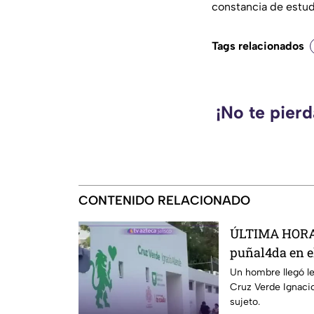
constancia de estudi
Tags relacionados
¡No te pier
CONTENIDO RELACIONADO
ÚLTIMA HORA 
puñal4da en e
en Guadalajar
Un hombre llegó le
Cruz Verde Ignacio
sujeto.