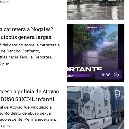
6 p. m.
a carretera a Nogales?
autobús genera largas
ó del camino sobre la carretera a
ra de Rancho Contento,
filas hacia Tequila. Reportes
an que no hubo heridos.
9 p. m.
0:58
ceso a policía de Atoyac
4BUS0 S3XU4L infantil
al de Atoyac fue vinculado a
sunto delito de abuso sexual
a adolescente. Permanecerá en
 mientras continúa la
8 p. m.