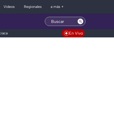
Regionales
Videos
a más +
En Vivo
ciaca