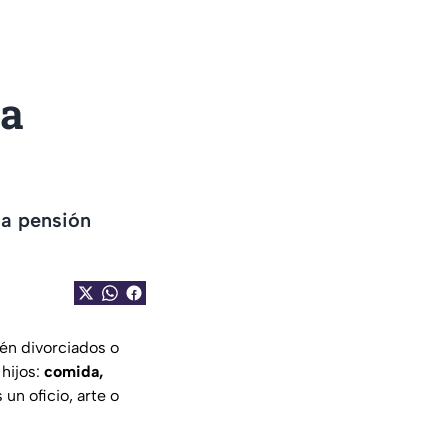
la
la pensión
én divorciados o
 hijos:
comida,
un oficio, arte o