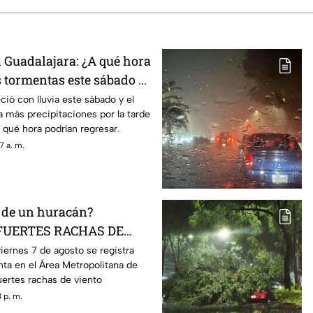
 Guadalajara: ¿A qué hora
s tormentas este sábado 8
ió con lluvia este sábado y el
a más precipitaciones por la tarde
qué hora podrían regresar.
7 a. m.
a de un huracán?
 FUERTES RACHAS DE
ores a los 60 km/h
iernes 7 de agosto se registra
ta en el Área Metropolitana de
a en Guadalajara
uertes rachas de viento
 p. m.