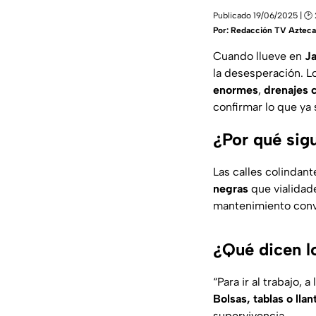
Publicado 19/06/2025 | 🕑 
Por:
Redacción TV Azteca 
Cuando llueve en
Ja
la desesperación. L
enormes
,
drenajes 
confirmar lo que ya 
¿Por qué sig
Las calles colindant
negras
que vialidad
mantenimiento convi
¿Qué dicen l
“Para ir al trabajo,
Bolsas, tablas o llan
supervivencia.