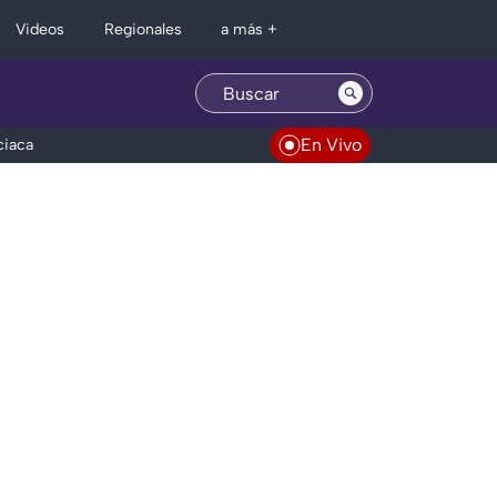
Regionales
Videos
a más +
En Vivo
ciaca