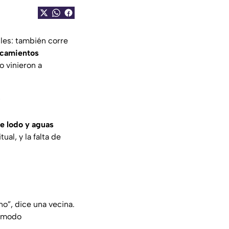
lles: también corre
camientos
lo vinieron a
?
de lodo y aguas
ual, y la falta de
no”, dice una vecina.
n modo