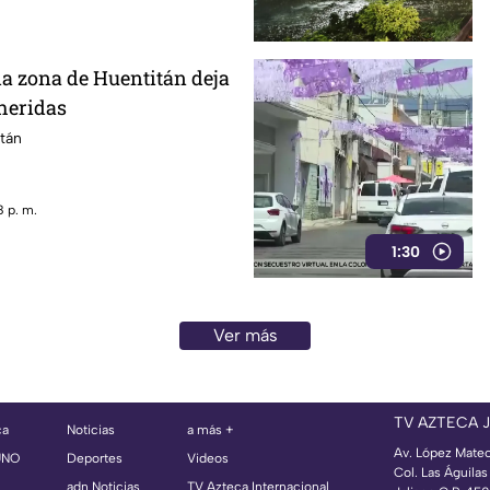
la zona de Huentitán deja
heridas
tán
 p. m.
1:30
Ver más
TV AZTECA 
ca
Noticias
a más +
Av. López Mate
UNO
Deportes
Videos
Col. Las Águila
adn Noticias
TV Azteca Internacional