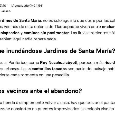
21:10
| Actualizado 🕑 04:54
Jalisco
rdines de Santa María
, no es sólo agua lo que corre por las ca
os vecinos de esta colonia de Tlaquepaque viven entre
enchar
colapsados
y
caminos sin pavimentar
. Las lluvias recientes só
sabían: aquí nadie repara nada.
ue inundándose Jardines de Santa María
es al Periférico, como
Rey Nezahualcóyotl
, parecen más
ríos 
es urbanas. Las
alcantarillas tapadas
son parte del paisaje habit
erte cada tormenta en una pesadilla.
os vecinos ante el abandono?
 a la tienda o simplemente volver a casa, hay que cruzar el panta
tas
se convierten en puentes improvisados. La colonia vive e