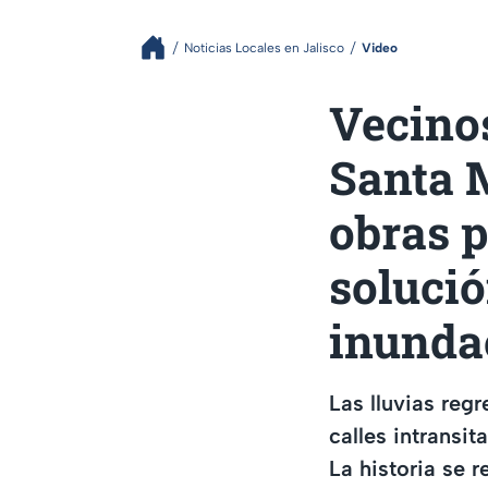
Noticias Locales en Jalisco
Video
Vecinos
Santa M
obras p
solució
inunda
Las lluvias reg
calles intransi
La historia se 