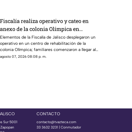
Fiscalía realiza operativo y cateo en
anexo de la colonia Olímpica en
Guadalajara
Elementos de la Fiscalía de Jalisco desplegaron un
operativo en un centro de rehabilitación de la
colonia Olímpica; familiares comenzaron a llegar al
lugar.
agosto 07, 2026 08:08 p. m.
JALISCO
CONTACTO
os Sur 5001
contacto@tvazteca.com
s Zapopan
33 3632 3231 | Conmutador