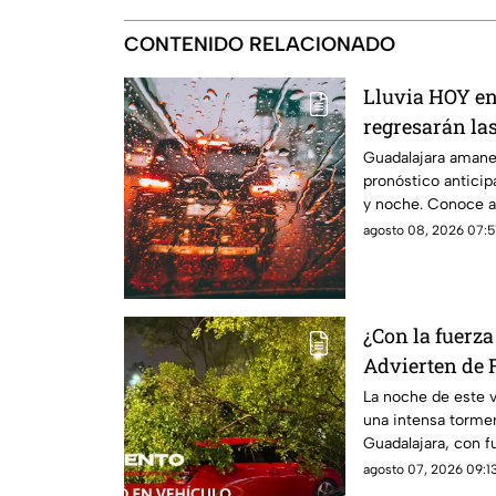
CONTENIDO RELACIONADO
Lluvia HOY en
regresarán la
de agosto?
Guadalajara amanec
pronóstico anticip
y noche. Conoce a 
agosto 08, 2026 07:5
¿Con la fuerz
Advierten de
VIENTO superi
La noche de este v
una intensa tormen
durante lluvi
Guadalajara, con f
agosto 07, 2026 09:13