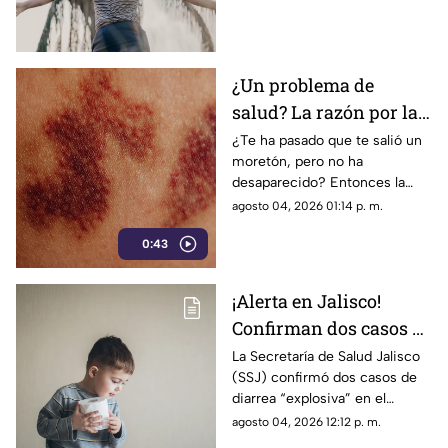
consumo durante los procesos
de recuperación.
¿Un problema de
salud? La razón por la
que no desaparece un
¿Te ha pasado que te salió un
moretón, pero no ha
moretón en el cuerpo
desaparecido? Entonces la
siguiente información es para
agosto 04, 2026 01:14 p. m.
ti. Conoce la razón detrás de
0:43
este proceso.
¡Alerta en Jalisco!
Confirman dos casos de
diarrea "explosiva"; así
La Secretaría de Salud Jalisco
(SSJ) confirmó dos casos de
puedes detectar la
diarrea “explosiva” en el
ciclosporiasis
estado, pero ¿qué es la
agosto 04, 2026 12:12 p. m.
ciclosporiasi sy cómo detectar