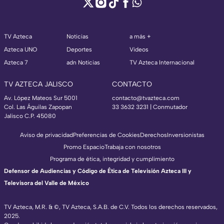
TV Azteca
Noticias
a más +
Azteca UNO
Deportes
Videos
Azteca 7
adn Noticias
TV Azteca Internacional
TV AZTECA JALISCO
CONTACTO
Av. López Mateos Sur 5001
contacto@tvazteca.com
Col. Las Águilas Zapopan
33 3632 3231 | Conmutador
Jalisco C.P. 45080
Aviso de privacidad
Preferencias de Cookies
Derechos
Inversionistas
Promo Espacio
Trabaja con nosotros
Programa de ética, integridad y cumplimiento
Defensor de Audiencias y Código de Ética de Televisión Azteca III y
Televisora del Valle de México
TV Azteca, M.R. & ©, TV Azteca, S.A.B. de C.V. Todos los derechos reservados,
2025.