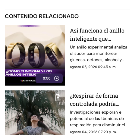
CONTENIDO RELACIONADO
Así funciona el anillo
inteligente que
monitorea glucosa y
Un anillo experimental analiza
el sudor para monitorear
alcohol mediante el
glucosa, cetonas, alcohol y
sudor
otros biomarcadores y enviar
agosto 05, 2026 09:45 a. m.
los resultados al celular.
0:50
¿Respirar de forma
controlada podría
ayudar a controlar una
Investigaciones exploran el
potencial de las técnicas de
adicción?
respiración para disminuir el
estrés y los deseos de
agosto 04, 2026 07:23 p. m.