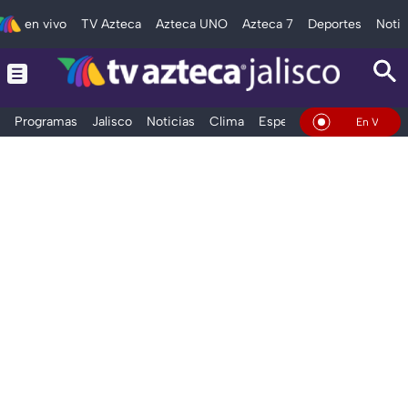
en vivo
TV Azteca
Azteca UNO
Azteca 7
Deportes
Notic
Programas
Jalisco
Noticias
Clima
Espectáculos
Deportes
En Vivo