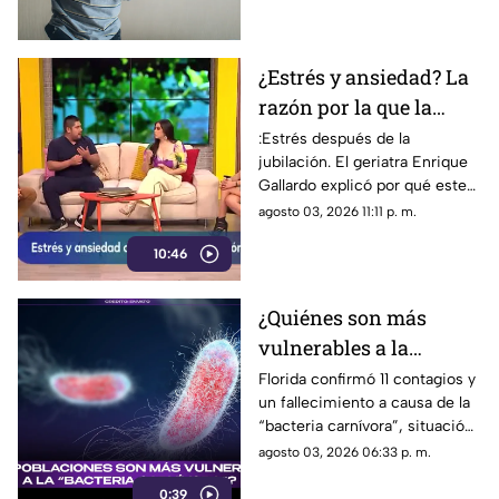
la enfermedad?
¿Estrés y ansiedad? La
razón por la que la
jubilación puede ser
:Estrés después de la
jubilación. El geriatra Enrique
incómoda
Gallardo explicó por qué este
cambio puede generar
agosto 03, 2026 11:11 p. m.
ansiedad y cómo afrontarlo de
10:46
manera saludable.
¿Quiénes son más
vulnerables a la
“bacteria carnívora” y
Florida confirmó 11 contagios y
un fallecimiento a causa de la
qué riesgos existen
“bacteria carnívora”, situación
realmente?
que generó dudas y
agosto 03, 2026 06:33 p. m.
preocupación en redes
0:39
sociales.