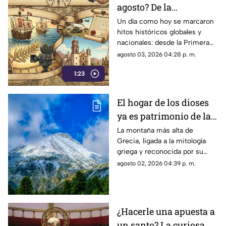
agosto? De la
expedición de Colón al
Un día como hoy se marcaron
hitos históricos globales y
nacimiento de una
nacionales: desde la Primera
leyenda del cine
Guerra Mundial hasta el legado
agosto 03, 2026 04:28 p. m.
mexicano
imborrable de Dolores del Río.
1:23
El hogar de los dioses
ya es patrimonio de la
humanidad: la Unesco
La montaña más alta de
Grecia, ligada a la mitología
reconoce al monte
griega y reconocida por su
Olimpo
riqueza natural, fue inscrita
agosto 02, 2026 04:39 p. m.
como Patrimonio Mundial
durante la asamblea anual de la
Unesco.
¿Hacerle una apuesta a
un santo? La curiosa