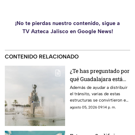
¡No te pierdas nuestro contenido, sigue a
TV Azteca Jalisco en Google News!
CONTENIDO RELACIONADO
¿Te has preguntado por
qué Guadalajara está
llena de glorietas? Esta
Además de ayudar a distribuir
el tránsito, varias de estas
es la razón
estructuras se convirtieron en
símbolos de la ciudad y puntos
agosto 05, 2026 09:14 p. m.
de encuentro para los tapatíos.