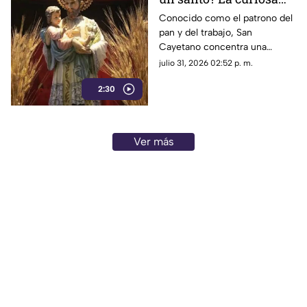
tradición de fe detrás
Conocido como el patrono del
pan y del trabajo, San
de San Cayetano
Cayetano concentra una
popular devoción basada en
julio 31, 2026 02:52 p. m.
promesas y favores
2:30
concedidos en momentos de
crisis.
Ver más