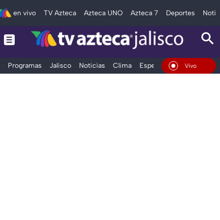
en vivo
TV Azteca
Azteca UNO
Azteca 7
Deportes
Notic
Programas
Jalisco
Noticias
Clima
Espectáculos
Deportes
En Vivo