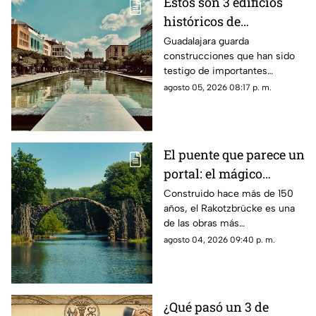
Estos son 3 edificios
históricos de
Guadalajara que tienes
Guadalajara guarda
construcciones que han sido
que conocer al menos
testigo de importantes
una vez
momentos de la historia de la
agosto 05, 2026 08:17 p. m.
ciudad y que todavía hoy
forman parte de su identidad.
El puente que parece un
portal: el mágico
rincón de Alemania
Construido hace más de 150
años, el Rakotzbrücke es una
que desafía la vista
de las obras más
sorprendentes de Alemania. Su
agosto 04, 2026 09:40 p. m.
diseño y el reflejo en el agua
crean una ilusión óptica que lo
ha convertido en un atractivo
turístico.
¿Qué pasó un 3 de