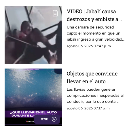
VIDEO | Jabalí causa
destrozos y embiste a
clientes luego de entrar
Una cámara de seguridad
captó el momento en que un
a un negocio
jabalí ingresó a gran velocidad
a un establecimiento en la
agosto 06, 2026 07:47 p. m.
India, atacó a los clientes y
dejó a un hombre de 60 años
con diversas lesiones.
Objetos que conviene
llevar en el auto
durante la temporada
Las lluvias pueden generar
complicaciones inesperadas al
de lluvias
conducir, por lo que contar
con algunos objetos básicos
agosto 06, 2026 07:17 p. m.
dentro del vehículo ayuda a
0:30
enfrentar emergencias y
mejorar la seguridad durante