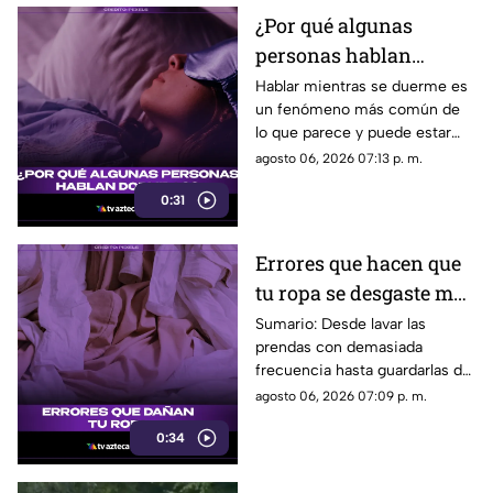
los trayectos.
¿Por qué algunas
personas hablan
dormidas?
Hablar mientras se duerme es
un fenómeno más común de
lo que parece y puede estar
relacionado con factores como
agosto 06, 2026 07:13 p. m.
el estrés, la falta de descanso
0:31
o ciertas etapas del sueño.
Errores que hacen que
tu ropa se desgaste más
rápido
Sumario: Desde lavar las
prendas con demasiada
frecuencia hasta guardarlas de
manera incorrecta, algunos
agosto 06, 2026 07:09 p. m.
hábitos cotidianos pueden
0:34
reducir la vida útil de la ropa y
provocar que pierda color,
forma y textura antes de