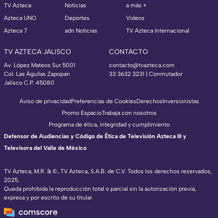
TV Azteca
Noticias
a más +
Azteca UNO
Deportes
Videos
Azteca 7
adn Noticias
TV Azteca Internacional
TV AZTECA JALISCO
CONTACTO
Av. López Mateos Sur 5001
contacto@tvazteca.com
Col. Las Águilas Zapopan
33 3632 3231 | Conmutador
Jalisco C.P. 45080
Aviso de privacidad
Preferencias de Cookies
Derechos
Inversionistas
Promo Espacio
Trabaja con nosotros
Programa de ética, integridad y cumplimiento
Defensor de Audiencias y Código de Ética de Televisión Azteca III y
Televisora del Valle de México
TV Azteca, M.R. & ©, TV Azteca, S.A.B. de C.V. Todos los derechos reservados,
2025.
Queda prohibida la reproducción total o parcial sin la autorización previa,
expresa y por escrito de su titular.