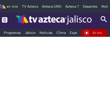
en vivo
TV Azteca
Azteca UNO
Azteca 7
Deportes
Notic
Programas
Jalisco
Noticias
Clima
Espectáculos
Deportes
En Vivo