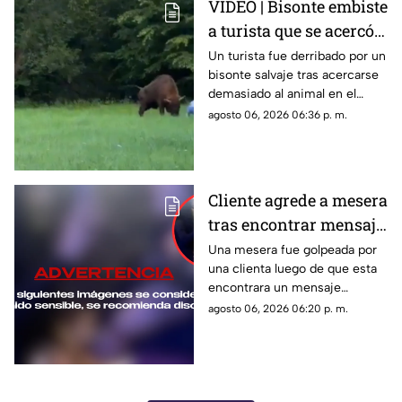
VIDEO | Bisonte embiste
tiempo.
a turista que se acercó
para tomarse una selfie
Un turista fue derribado por un
bisonte salvaje tras acercarse
en un bosque
demasiado al animal en el
bosque de Białowieża, Polonia.
agosto 06, 2026 06:36 p. m.
Cliente agrede a mesera
tras encontrar mensaje
en el teléfono de su
Una mesera fue golpeada por
una clienta luego de que esta
novio
encontrara un mensaje
enviado al celular de su pareja.
agosto 06, 2026 06:20 p. m.
La agresión quedó grabada y
desató una ola de reacciones
en redes sociales.