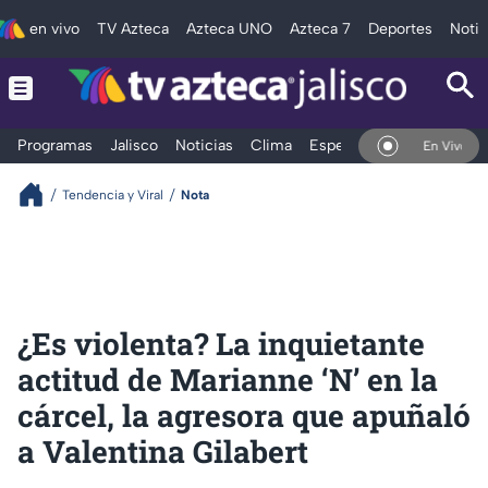
en vivo
TV Azteca
Azteca UNO
Azteca 7
Deportes
Notic
Programas
Jalisco
Noticias
Clima
Espectáculos
Deportes
En Vivo
Tendencia y Viral
Nota
¿Es violenta? La inquietante
actitud de Marianne ‘N’ en la
cárcel, la agresora que apuñaló
a Valentina Gilabert