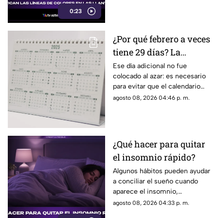
fabricación y control, por lo
0:23
que no indican desgaste ni
representan una señal de
peligro.
¿Por qué febrero a veces
tiene 29 días? La
curiosa razón detrás de
Ese día adicional no fue
colocado al azar: es necesario
los años bisiestos
para evitar que el calendario
pierda sincronía con las
agosto 08, 2026 04:46 p. m.
estaciones del año.
¿Qué hacer para quitar
el insomnio rápido?
Algunos hábitos pueden ayudar
a conciliar el sueño cuando
aparece el insomnio,
especialmente reducir la
agosto 08, 2026 04:33 p. m.
exposición a pantallas,