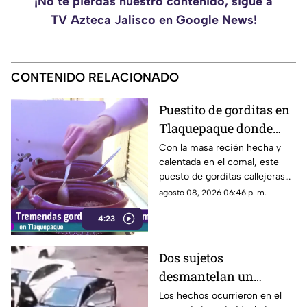
¡No te pierdas nuestro contenido, sigue a
TV Azteca Jalisco en Google News!
CONTENIDO RELACIONADO
Puestito de gorditas en
Tlaquepaque donde
una nunca es suficiente
Con la masa recién hecha y
calentada en el comal, este
puesto de gorditas callejeras
en Tlaquepaque promete
agosto 08, 2026 06:46 p. m.
conquistar el antojo.
4:23
Dos sujetos
desmantelan un
vehículo a plena luz del
Los hechos ocurrieron en el