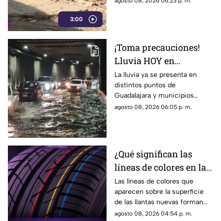
agosto 08, 2026 06:23 p. m.
aseguran que han presentado
3:00
varias quejas ante las
autoridades, pero hasta el
momento no han visto
¡Toma precauciones!
resultados.
Lluvia HOY en
Guadalajara deja
La lluvia ya se presenta en
distintos puntos de
fuertes vientos y
Guadalajara y municipios
amenaza de granizo
cercanos, con fuertes vientos,
agosto 08, 2026 06:05 p. m.
posibles granizadas y
afectaciones a la visibilidad.
¿Qué significan las
líneas de colores en las
llantas nuevas?
Las líneas de colores que
aparecen sobre la superficie
de las llantas nuevas forman
parte del proceso de
agosto 08, 2026 04:54 p. m.