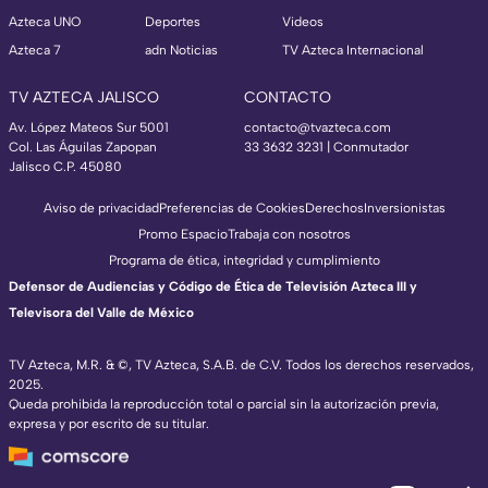
Azteca UNO
Deportes
Videos
Azteca 7
adn Noticias
TV Azteca Internacional
TV AZTECA JALISCO
CONTACTO
Av. López Mateos Sur 5001
contacto@tvazteca.com
Col. Las Águilas Zapopan
33 3632 3231 | Conmutador
Jalisco C.P. 45080
Aviso de privacidad
Preferencias de Cookies
Derechos
Inversionistas
Promo Espacio
Trabaja con nosotros
Programa de ética, integridad y cumplimiento
Defensor de Audiencias y Código de Ética de Televisión Azteca III y
Televisora del Valle de México
TV Azteca, M.R. & ©, TV Azteca, S.A.B. de C.V. Todos los derechos reservados,
2025.
Queda prohibida la reproducción total o parcial sin la autorización previa,
expresa y por escrito de su titular.