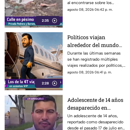
al encontrarse sobre los
techos y las puertas de las
agosto 08, 2026 06:42 p. m.
viviendas, mientras que la
2:35
vialidad muestra un evidente
deterioro.
Políticos viajan
alrededor del mundo
sin ninguna
Durante las últimas semanas
se han registrado múltiples
preocupación
viajes realizados por políticos,
sin que hasta el momento
agosto 08, 2026 06:41 p. m.
exista información clara sobre
2:28
los motivos de estos
desplazamientos ni una
explicación detallada sobre el
Adolescente de 14 años
elevado gasto que han
desaparecido en
generado.
Tlaquepaque es
Un adolescente de 14 años,
reportado como desaparecido
trasladado a Jalisco
desde el pasado 17 de julio en