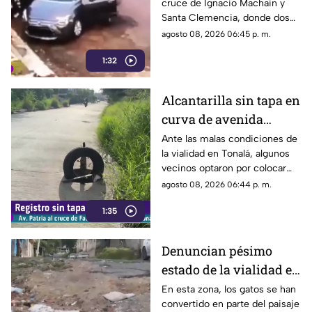
cruce de Ignacio Machain y
día en Guadalajara
Santa Clemencia, donde dos
sujetos fueron captados
agosto 08, 2026 06:45 p. m.
retirando múltiples autopartes
1:32
de la carrocería de un vehículo.
Alcantarilla sin tapa en
curva de avenida
Patria
Ante las malas condiciones de
la vialidad en Tonalá, algunos
vecinos optaron por colocar
una llanta como señalamiento
agosto 08, 2026 06:44 p. m.
improvisado para alertar a los
1:35
conductores sobre los hoyos y
evitar posibles accidentes al
transitar por la zona.
Denuncian pésimo
estado de la vialidad en
Privada Pedrera y
En esta zona, los gatos se han
convertido en parte del paisaje
Barrancones