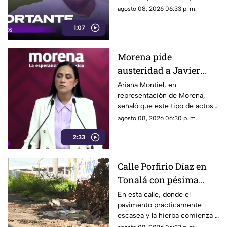
tras ser localizado en
Tlaquepaque, fue localizado
agosto 08, 2026 06:33 p. m.
Michoacán
con vida en Michoacán y ya es
1:07
trasladado de regreso a Jalisco
para reunirse con su familia.
Morena pide
austeridad a Javier
May, pero el ejemplo
Ariana Montiel, en
representación de Morena,
parece faltar en casa
señaló que este tipo de actos y
el gasto de recursos
agosto 08, 2026 06:30 p. m.
económicos no corresponden
2:33
a la conducta que debería
mantener un representante
bajo los principios de
Calle Porfirio Díaz en
austeridad establecidos por el
Tonalá con pésima
partido.
vialidad y basura por
En esta calle, donde el
pavimento prácticamente
todas partes
escasea y la hierba comienza a
ganar terreno, los vecinos