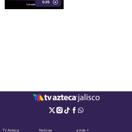
0:25
mantener un ambiente
tranquilo y evitar estimulantes
antes de acostarse.
TV Azteca
Noticias
a más +