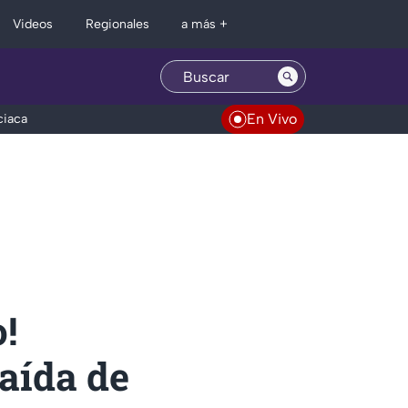
Regionales
Videos
a más +
En Vivo
ciaca
!
aída de