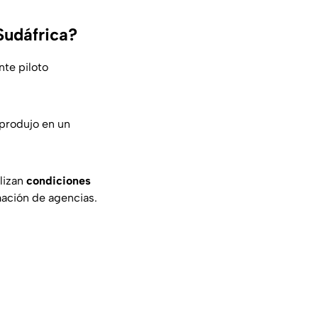
Sudáfrica?
te piloto
produjo en un
alizan
condiciones
ación de agencias.