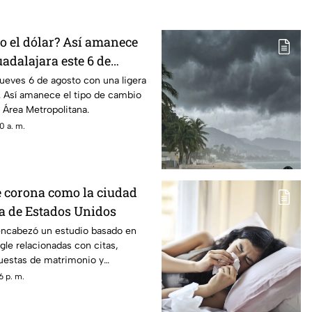
o el dólar? Así amanece
uadalajara este 6 de
 jueves 6 de agosto con una ligera
o. Así amanece el tipo de cambio
l Área Metropolitana.
0 a. m.
 corona como la ciudad
a de Estados Unidos
ncabezó un estudio basado en
le relacionadas con citas,
puestas de matrimonio y
parejas.
6 p. m.