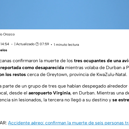
rdo Orozco
 14:54
| Actualizado 🕑 07:59
1 minuto lectura
uelos
canas confirmaron la muerte de los
tres ocupantes de una av
o
reportada como desaparecida
mientras volaba de Durban a P
on los restos
cerca de Greytown, provincia de KwaZulu‑Natal.
 parte de un grupo de tres que habían despegado alrededor d
ocal, desde el
aeropuerto Virginia
, en Durban. Mientras una de
ncia sin lesionados, la tercera no llegó a su destino y
se estre
SAR:
Accidente aéreo: confirman la muerte de seis personas tr