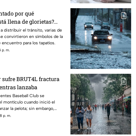
ntado por qué
tá llena de glorietas?
ón
distribuir el tránsito, varias de
se convirtieron en símbolos de la
 encuentro para los tapatíos.
 p. m.
r sufre BRUT4L fractura
ientras lanzaba
ientes Baseball Club se
l montículo cuando inició el
nzar la pelota; sin embargo,
ocurrió algo inesperado.
8 p. m.