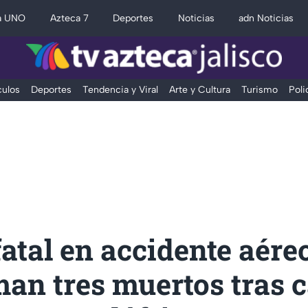
a UNO
Azteca 7
Deportes
Noticias
adn Noticias
ulos
Deportes
Tendencia y Viral
Arte y Cultura
Turismo
Poli
fatal en accidente aéreo
an tres muertos tras c