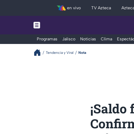
en vivo
TV Azteca
Aztec
Programas
Jalisco
Noticias
Clima
Espectác
Tendencia y Viral
Nota
¡Saldo 
Confirm