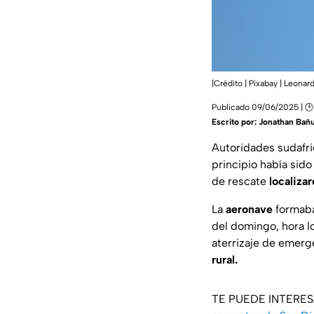
|Crédito | Pixabay | Leona
Publicado 09/06/2025 | 🕑
Escrito por:
Jonathan Bañ
Autoridades sudafri
principio había sid
de rescate
localizar
La
aeronave
formaba
del domingo, hora l
aterrizaje de emerge
rural.
TE PUEDE INTERE