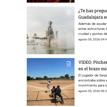
¿Te has pregu
Guadalajara es
Esta es la raz
Además de ayudar a 
estas estructuras 
ciudad y puntos de
agosto 05, 2026 09:14
VIDEO: Pitche
en el brazo m
El jugador de Serp
encontraba sobre e
movimiento para la
segundos después 
agosto 05, 2026 08:2