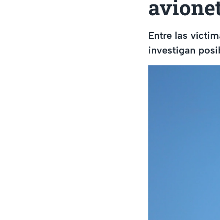
avione
Entre las vícti
investigan posi