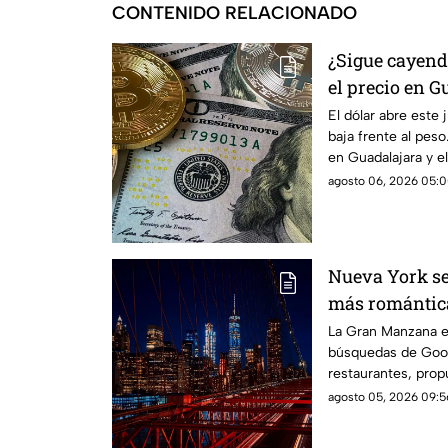
CONTENIDO RELACIONADO
¿Sigue cayend
el precio en G
agosto
El dólar abre este
baja frente al pes
en Guadalajara y e
agosto 06, 2026 05:0
Nueva York se
más romántic
La Gran Manzana e
búsquedas de Goog
restaurantes, pro
experiencias para 
agosto 05, 2026 09:5