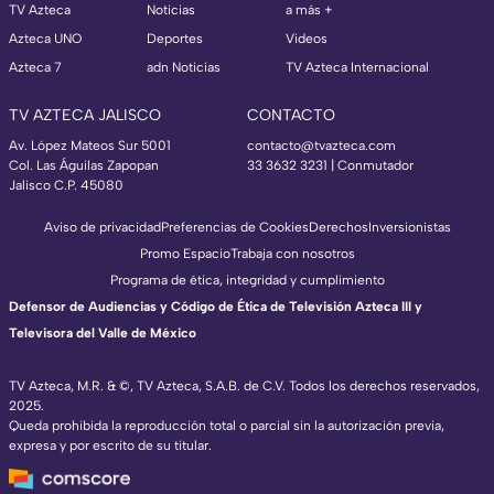
TV Azteca
Noticias
a más +
Azteca UNO
Deportes
Videos
Azteca 7
adn Noticias
TV Azteca Internacional
TV AZTECA JALISCO
CONTACTO
Av. López Mateos Sur 5001
contacto@tvazteca.com
Col. Las Águilas Zapopan
33 3632 3231 | Conmutador
Jalisco C.P. 45080
Aviso de privacidad
Preferencias de Cookies
Derechos
Inversionistas
Promo Espacio
Trabaja con nosotros
Programa de ética, integridad y cumplimiento
Defensor de Audiencias y Código de Ética de Televisión Azteca III y
Televisora del Valle de México
TV Azteca, M.R. & ©, TV Azteca, S.A.B. de C.V. Todos los derechos reservados,
2025.
Queda prohibida la reproducción total o parcial sin la autorización previa,
expresa y por escrito de su titular.