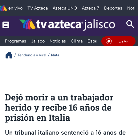
en vivo
TV Azteca
Azteca UNO
Azteca 7
Deportes
Notic
Programas
Jalisco
Noticias
Clima
Espectáculos
Deportes
En Vivo
Tendencia y Viral
Nota
Dejó morir a un trabajador
herido y recibe 16 años de
prisión en Italia
Un tribunal italiano sentenció a 16 años de