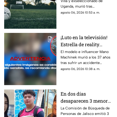
Villa y exseleccionado de
africano tras sufrir un
Uganda, murió tras
presunto asalto
permanecer hospitalizado por
agosto 06, 2026 10:53 a. m.
las lesiones que sufrió durante
un presunto intento de asalto
cerca de su domicilio.
¡Luto en la televisión!
Estrella de reality
pierde la vida en un
El modelo e influencer Mano
Machinek murió a los 37 años
accidente mientras
tras sufrir un accidente
filmaba un comercial
mientras conducía un Porsche
agosto 06, 2026 10:38 a. m.
para la filmación de un
comercial en Italia.
En dos días
desaparecen 3 menores
de 14 a 17 años en el
La Comisión de Búsqueda de
Personas de Jalisco emitió 3
AMG