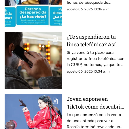
fichas de búsqueda de
menores de edad
agosto 06, 2026 10:36 a. m.
desaparecidos entre el 2 y 3
de agosto
¿Te suspendieron tu
línea telefónica? Así
puedes recuperarla si
Si ya venció tu plazo para
registrar tu línea telefónica con
no hiciste el registro a
la CURP, no temas, ya que te
tiempo
decimos cómo puedes
agosto 06, 2026 10:34 a. m.
recuperarla si no hiciste el
trámite a tiempo.
Joven expone en
TikTok cómo descubrió
una presunta
Lo que comenzó con la venta
de una entrada para ver a
infidelidad por un
Rosalía terminó revelando un