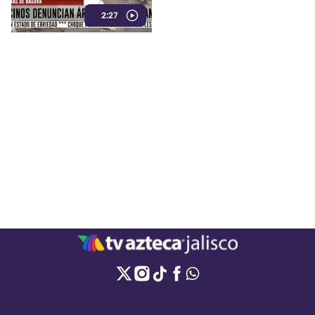
condiciones que afectan su
2:27
entorno.