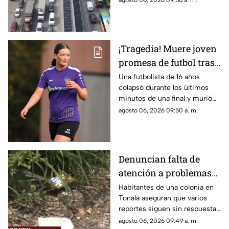
agosto 06, 2026 09:56 a. m.
es la causa?
¡Tragedia! Muere joven
promesa de futbol tras
colapsar en los últimos
Una futbolista de 16 años
colapsó durante los últimos
minutos de una final
minutos de una final y murió
en el hospital; su padre
agosto 06, 2026 09:50 a. m.
presenció lo ocurrido.
Denuncian falta de
atención a problemas
de basura, maleza y
Habitantes de una colonia en
Tonalá aseguran que varios
daños en Loma Dorada
reportes siguen sin respuesta
de Tonalá
y piden atención ante las
agosto 06, 2026 09:49 a. m.