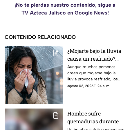
¡No te pierdas nuestro contenido, sigue a
TV Azteca Jalisco en Google News!
CONTENIDO RELACIONADO
¿Mojarte bajo la lluvia
causa un resfriado?
Conoce la respuesta
Aunque muchas personas
creen que mojarse bajo la
lluvia provoca resfriado, los
especialistas explican qué
agosto 06, 2026 11:24 a. m.
ocurre realmente y por qué el
riesgo de enfermarse es otra.
Hombre sufre
quemaduras durante
intervención de un
Un hombre sufrió quemaduras