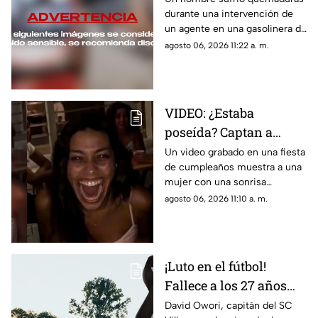
durante una intervención de
agente en una
un agente en una gasolinera de
gasolinera de Arizona
Arizona. El incidente quedó
agosto 06, 2026 11:22 a. m.
grabado y ya es investigado
por las autoridades.
VIDEO: ¿Estaba
poseída? Captan a
mujer con
Un video grabado en una fiesta
de cumpleaños muestra a una
INQUIETANTE
mujer con una sonrisa
SONRISA durante su
inquietante; usuarios debaten
agosto 06, 2026 11:10 a. m.
fiesta de cumpleaños
si fue posesión, filtro o una
broma armada.
¡Luto en el fútbol!
Fallece a los 27 años
joven futbolista
David Owori, capitán del SC