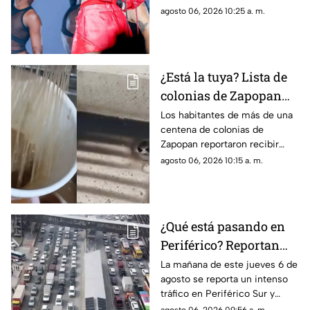
boleto de Rosalía
presunto engaño amoroso que
agosto 06, 2026 10:25 a. m.
se volvió viral en TikTok.
¿Está la tuya? Lista de
colonias de Zapopan
con agua sucia que
Los habitantes de más de una
centena de colonias de
podrían pagar menos
Zapopan reportaron recibir
en su recibo
agua sucia en sus viviendas
agosto 06, 2026 10:15 a. m.
¿Qué está pasando en
Periférico? Reportan
intensa carga
La mañana de este jueves 6 de
agosto se reporta un intenso
vehicular
tráfico en Periférico Sur y
avenida López Mateos; ¿cuál