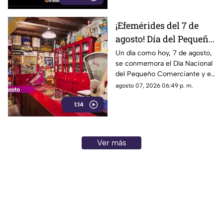
¡Efemérides del 7 de
agosto! Día del Pequeño
Comerciante
Un día como hoy, 7 de agosto,
se conmemora el Día Nacional
del Pequeño Comerciante y el
inicio de la construcción del
agosto 07, 2026 06:49 p. m.
emblemático Estadio Olímpico
1:14
Universitario.
Ver más