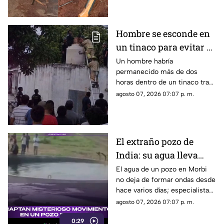
que utilizaba sufriera una falla
y provocara una lesión de
gravedad.
Hombre se esconde en
un tinaco para evitar al
esposo de su amante y
Un hombre habría
permanecido más de dos
termina atrapado
horas dentro de un tinaco tras
intentar ocultarse en una
agosto 07, 2026 07:07 p. m.
vivienda de Timucuy, Yucatán;
finalmente tuvo que pedir
ayuda para poder salir.
El extraño pozo de
India: su agua lleva
días en movimiento y
El agua de un pozo en Morbi
no deja de formar ondas desde
nadie sabe aún por qué
hace varios días; especialistas
ya investigan qué ocurre bajo
agosto 07, 2026 07:07 p. m.
tierra.
0:29