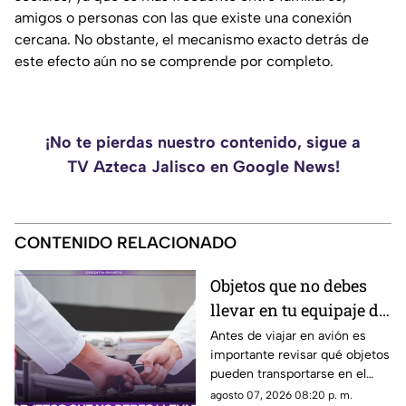
amigos o personas con las que existe una conexión
cercana. No obstante, el mecanismo exacto detrás de
este efecto aún no se comprende por completo.
¡No te pierdas nuestro contenido, sigue a
TV Azteca Jalisco en Google News!
CONTENIDO RELACIONADO
Objetos que no debes
llevar en tu equipaje de
mano y podrían
Antes de viajar en avión es
importante revisar qué objetos
quitarte en el
pueden transportarse en el
aeropuerto
equipaje de mano, ya que
agosto 07, 2026 08:20 p. m.