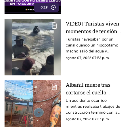
algunos artículos están
0:29
restringidos y pueden ser
retirados durante los filtros de
seguridad.
VIDEO | Turistas viven
momentos de tensión
al escapar de un
Turistas navegaban por un
canal cuando un hipopótamo
hipopótamo en un río
macho salió del agua y
de Botsuana
comenzó a seguir la
agosto 07, 2026 07:53 p. m.
embarcación; el guía aceleró
para alejarse del animal
mientras una turista logró
captar el momento.
Albañil muere tras
cortarse el cuello
accidentalmente con
Un accidente ocurrido
mientras realizaba trabajos de
herramienta eléctrica
construcción terminó con la
vida de un albañil, luego de
agosto 07, 2026 07:37 p. m.
que una herramienta eléctrica