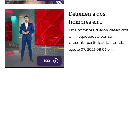
Detienen a dos
hombres en
Tlaquepaque por
Dos hombres fueron detenidos
en Tlaquepaque por su
presunto abuso y
presunta participación en el
maltrato animal contra
abuso y maltrato de una
agosto 07, 2026 08:06 p. m.
una perrita
perrita. La investigación
1:33
continúa para determinar su
responsabilidad.