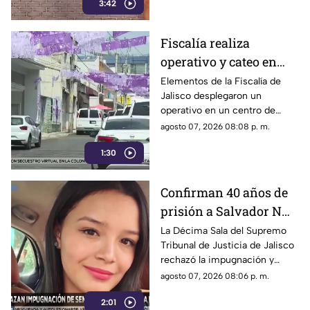
3:42
Fiscalía realiza
operativo y cateo en
anexo de la colonia
Elementos de la Fiscalía de
Jalisco desplegaron un
Olímpica en
operativo en un centro de
Guadalajara
rehabilitación de la colonia
agosto 07, 2026 08:08 p. m.
Olímpica; familiares
1:30
comenzaron a llegar al lugar.
Confirman 40 años de
prisión a Salvador N
por el feminicidio de
La Décima Sala del Supremo
Tribunal de Justicia de Jalisco
Isis Urteaga
rechazó la impugnación y
confirmó la sentencia contra
agosto 07, 2026 08:06 p. m.
Salvador N por el feminicidio
2:01
de Isis, ocurrido en 2020.