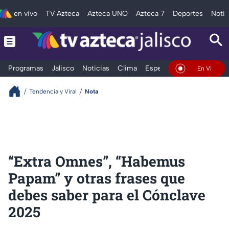
en vivo
TV Azteca
Azteca UNO
Azteca 7
Deportes
Notic
Programas
Jalisco
Noticias
Clima
Espectáculos
Deportes
En Vivo
Tendencia y Viral
Nota
“Extra Omnes”, “Habemus
Papam” y otras frases que
debes saber para el Cónclave
2025