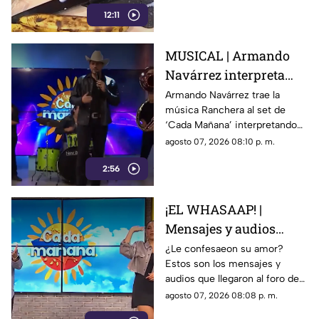
12:11
MUSICAL | Armando
Navárrez interpreta
'Corazón en modo
Armando Navárrez trae la
música Ranchera al set de
Avión' EN VIVO
‘Cada Mañana’ interpretando
su canción ‘Corazón en modo
agosto 07, 2026 08:10 p. m.
Avión’.
2:56
¡EL WHASAAP! |
Mensajes y audios
llegaron al foro de
¿Le confesaeon su amor?
Estos son los mensajes y
'Cada mañana'; parte 1
audios que llegaron al foro de
‘Cada mañana’ estuvieron
agosto 07, 2026 08:08 p. m.
llenos de risas y sorpresas.