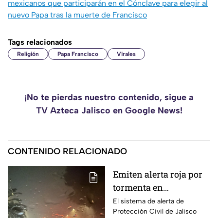
mexicanos que participarán en el Cónclave para elegir al
nuevo Papa tras la muerte de Francisco
Tags relacionados
Religión
Papa Francisco
Virales
¡No te pierdas nuestro contenido, sigue a
TV Azteca Jalisco en Google News!
CONTENIDO RELACIONADO
Emiten alerta roja por
tormenta en
Guadalajara; advierten
El sistema de alerta de
Protección Civil de Jalisco
de caída de árboles e