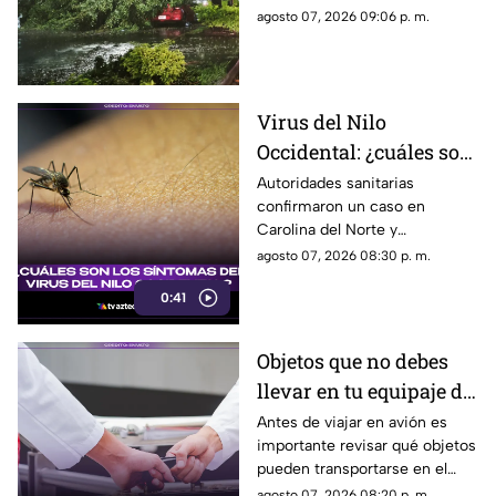
puntos de Guadalajara y
agosto 07, 2026 09:06 p. m.
Zapopan.
Virus del Nilo
Occidental: ¿cuáles son
los síntomas tras una
Autoridades sanitarias
confirmaron un caso en
picadura de mosquito?
Carolina del Norte y
detectaron el virus en
agosto 07, 2026 08:30 p. m.
mosquitos; conoce cómo se
0:41
transmite y cuáles son sus
síntomas.
Objetos que no debes
llevar en tu equipaje de
mano y podrían
Antes de viajar en avión es
importante revisar qué objetos
quitarte en el
pueden transportarse en el
aeropuerto
equipaje de mano, ya que
agosto 07, 2026 08:20 p. m.