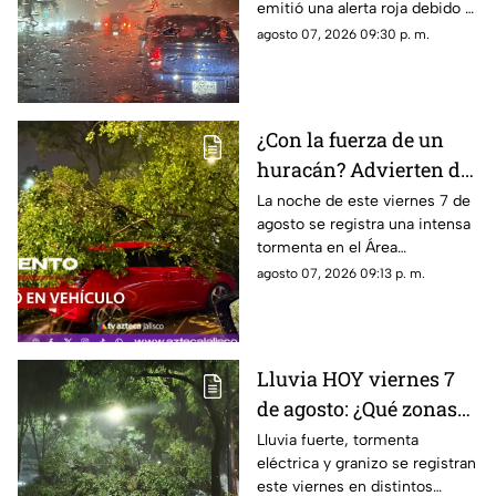
emitió una alerta roja debido a
inundaciones
la fuerte tormenta que se
agosto 07, 2026 09:30 p. m.
registra esta noche en el AMG
¿Con la fuerza de un
huracán? Advierten de
FUERTES RACHAS DE
La noche de este viernes 7 de
agosto se registra una intensa
VIENTO superiores a
tormenta en el Área
los 60 km/h durante
Metropolitana de Guadalajara,
agosto 07, 2026 09:13 p. m.
lluvia en Guadalajara
con fuertes rachas de viento
Lluvia HOY viernes 7
de agosto: ¿Qué zonas
de Guadalajara están
Lluvia fuerte, tormenta
eléctrica y granizo se registran
afectadas?
este viernes en distintos