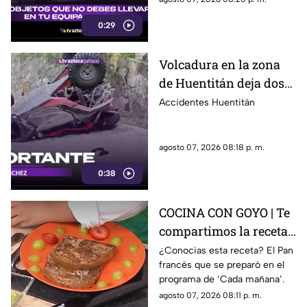
algunos artículos están
0:29
restringidos y pueden ser
retirados durante los filtros de
seguridad.
Volcadura en la zona
de Huentitán deja dos
personas heridas
Accidentes Huentitán
agosto 07, 2026 08:18 p. m.
0:38
COCINA CON GOYO | Te
compartimos la receta
de un delicioso pan
¿Conocias esta receta? El Pan
francés que se preparó en el
francés
programa de ‘Cada mañana’.
agosto 07, 2026 08:11 p. m.