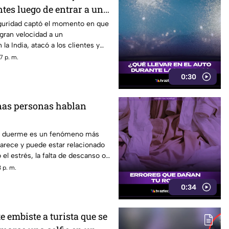
ntes luego de entrar a un
guridad captó el momento en que
 gran velocidad a un
la India, atacó a los clientes y
e 60 años con diversas lesiones.
7 p. m.
0:30
nas personas hablan
se duerme es un fenómeno más
arece y puede estar relacionado
el estrés, la falta de descanso o
 sueño.
 p. m.
0:34
e embiste a turista que se