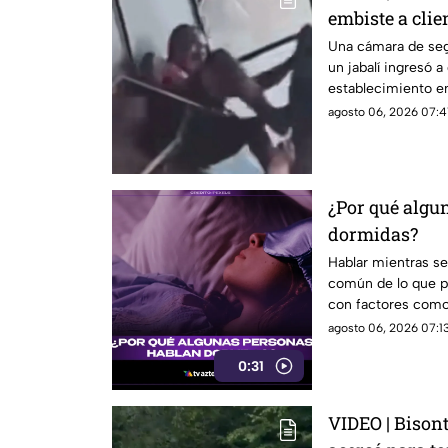
embiste a clie
negocio
Una cámara de se
un jabalí ingresó a
establecimiento en 
dejó a un hombre d
agosto 06, 2026 07:4
¿Por qué algu
dormidas?
Hablar mientras 
común de lo que p
con factores como 
ciertas etapas del
agosto 06, 2026 07:13
0:31
VIDEO | Bisont