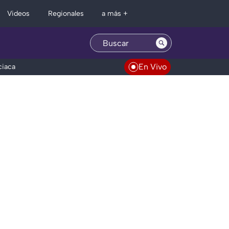
Regionales
Videos
a más +
En Vivo
ciaca