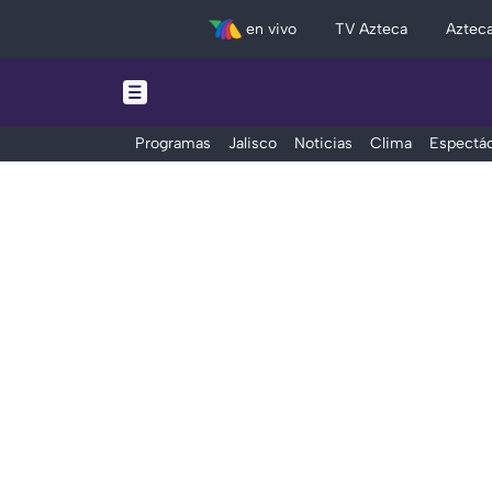
en vivo
TV Azteca
Aztec
Programas
Jalisco
Noticias
Clima
Espectác