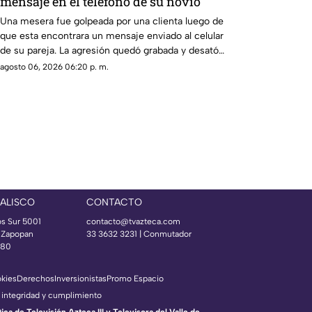
mensaje en el teléfono de su novio
Una mesera fue golpeada por una clienta luego de
que esta encontrara un mensaje enviado al celular
de su pareja. La agresión quedó grabada y desató
una ola de reacciones en redes sociales.
agosto 06, 2026 06:20 p. m.
JALISCO
CONTACTO
os Sur 5001
contacto@tvazteca.com
s Zapopan
33 3632 3231 | Conmutador
080
okies
Derechos
Inversionistas
Promo Espacio
 integridad y cumplimiento