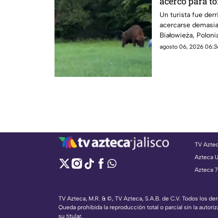
acercó para to
bosque
Un turista fue derr
acercarse demasia
Białowieża, Polonia
agosto 06, 2026 06:3
TV Azte
Azteca 
Azteca 7
TV Azteca, M.R. & ©, TV Azteca, S.A.B. de C.V. Todos los d
Queda prohibida la reproducción total o parcial sin la autoriz
su titular.