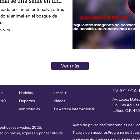
marse una selfie en un
ibado por un bisonte salvaje tras
do al animal en el bosque de
.
6 p. m.
Ver más
TV AZTECA 
ca
Noticias
a más +
Av. López Mate
UNO
Deportes
Videos
Col. Las Águila
adn Noticias
TV Azteca Internacional
Jalisco C.P. 45
Aviso de privacidad
Preferencias de Co
erechos reservados, 2025.
Trabaja con nosotros
Programa de ética,
ación previa, expresa y por escrito de