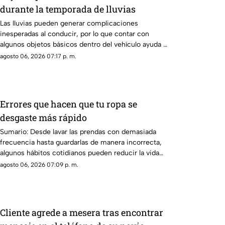
durante la temporada de lluvias
Las lluvias pueden generar complicaciones
inesperadas al conducir, por lo que contar con
algunos objetos básicos dentro del vehículo ayuda a
enfrentar emergencias y mejorar la seguridad
agosto 06, 2026 07:17 p. m.
durante los trayectos.
Errores que hacen que tu ropa se
desgaste más rápido
Sumario: Desde lavar las prendas con demasiada
frecuencia hasta guardarlas de manera incorrecta,
algunos hábitos cotidianos pueden reducir la vida
útil de la ropa y provocar que pierda color, forma y
agosto 06, 2026 07:09 p. m.
textura antes de tiempo.
Cliente agrede a mesera tras encontrar