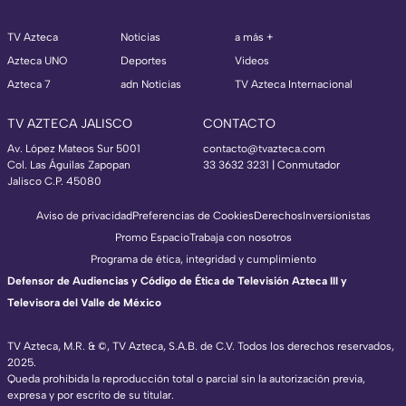
TV Azteca
Noticias
a más +
Azteca UNO
Deportes
Videos
Azteca 7
adn Noticias
TV Azteca Internacional
TV AZTECA JALISCO
CONTACTO
Av. López Mateos Sur 5001
contacto@tvazteca.com
Col. Las Águilas Zapopan
33 3632 3231 | Conmutador
Jalisco C.P. 45080
Aviso de privacidad
Preferencias de Cookies
Derechos
Inversionistas
Promo Espacio
Trabaja con nosotros
Programa de ética, integridad y cumplimiento
Defensor de Audiencias y Código de Ética de Televisión Azteca III y
Televisora del Valle de México
TV Azteca, M.R. & ©, TV Azteca, S.A.B. de C.V. Todos los derechos reservados,
2025.
Queda prohibida la reproducción total o parcial sin la autorización previa,
expresa y por escrito de su titular.