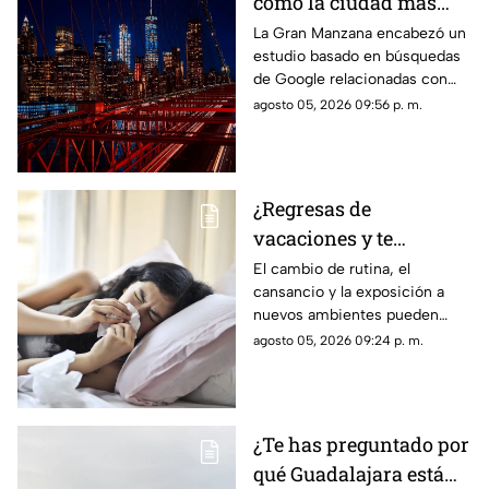
como la ciudad más
romántica de Estados
La Gran Manzana encabezó un
estudio basado en búsquedas
Unidos
de Google relacionadas con
citas, restaurantes, propuestas
agosto 05, 2026 09:56 p. m.
de matrimonio y experiencias
para parejas.
¿Regresas de
vacaciones y te
enfermas? Estas son
El cambio de rutina, el
cansancio y la exposición a
las razones
nuevos ambientes pueden
afectar al organismo justo al
agosto 05, 2026 09:24 p. m.
terminar el descanso.
¿Te has preguntado por
qué Guadalajara está