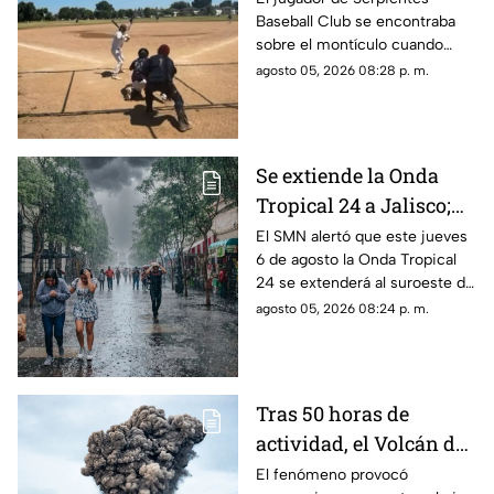
Baseball Club se encontraba
sobre el montículo cuando
inició el movimiento para
agosto 05, 2026 08:28 p. m.
lanzar la pelota; sin embargo,
segundos después ocurrió algo
inesperado.
Se extiende la Onda
Tropical 24 a Jalisco;
¿cómo modificará el
El SMN alertó que este jueves
6 de agosto la Onda Tropical
clima de Guadalajara?
24 se extenderá al suroeste de
Jalisco; así modificará el clima
agosto 05, 2026 08:24 p. m.
de Guadalajara
Tras 50 horas de
actividad, el Volcán de
Fuego se calma, pero la
El fenómeno provocó