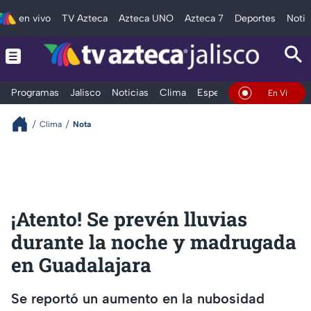
en vivo
TV Azteca
Azteca UNO
Azteca 7
Deportes
Notic
Programas
Jalisco
Noticias
Clima
Espectáculos
Deportes
En Vivo
Clima
Nota
¡Atento! Se prevén lluvias
durante la noche y madrugada
en Guadalajara
Se reportó un aumento en la nubosidad