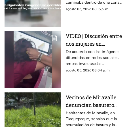
caminaba dentro de una zona
de trabajo; cámaras de
agosto 05, 2026 08:15 p. m.
seguridad captaron el
momento.
VIDEO | Discusión entre
dos mujeres en
transporte público
De acuerdo con las imágenes
difundidas en redes sociales,
termina en jalones de
ambas involucradas
cabello
comenzaron a intercambiar
agosto 05, 2026 08:04 p. m.
reclamos mientras viajaban en
el transporte público.
Vecinos de Miravalle
denuncian basurero
clandestino y falta de
Habitantes de Miravalle, en
Tlaquepaque, señalan que la
seguridad vial en la
acumulación de basura y la