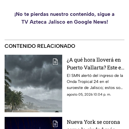
¡No te pierdas nuestro contenido, sigue a
TV Azteca Jalisco en Google News!
CONTENIDO RELACIONADO
¿A qué hora lloverá en
Puerto Vallarta? Este es
el pronóstico del clima
El SMN alertó del ingreso de la
Onda Tropical 24 en el
para este 6 de agosto
suroeste de Jalisco; estos son
los cambios en el clima
agosto 05, 2026 10:04 p. m.
Nueva York se corona