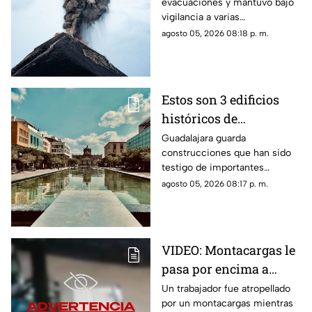
evacuaciones y mantuvo bajo
alerta continúa
vigilancia a varias
comunidades por el riesgo de
agosto 05, 2026 08:18 p. m.
ceniza y lahares.
Estos son 3 edificios
históricos de
Guadalajara que tienes
Guadalajara guarda
construcciones que han sido
que conocer al menos
testigo de importantes
una vez
momentos de la historia de la
agosto 05, 2026 08:17 p. m.
ciudad y que todavía hoy
forman parte de su identidad.
VIDEO: Montacargas le
pasa por encima a
trabajador dentro de
Un trabajador fue atropellado
por un montacargas mientras
una bodega