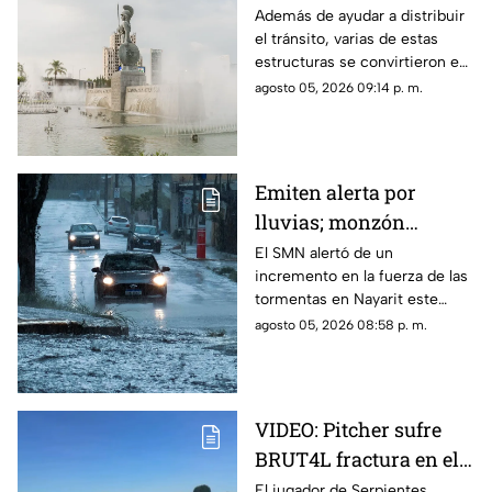
llena de glorietas? Esta
Además de ayudar a distribuir
el tránsito, varias de estas
es la razón
estructuras se convirtieron en
símbolos de la ciudad y puntos
agosto 05, 2026 09:14 p. m.
de encuentro para los tapatíos.
Emiten alerta por
lluvias; monzón
mexicano intensificará
El SMN alertó de un
incremento en la fuerza de las
las tormentas en
tormentas en Nayarit este
Nayarit
jueves 6 de agosto
agosto 05, 2026 08:58 p. m.
VIDEO: Pitcher sufre
BRUT4L fractura en el
brazo mientras lanzaba
El jugador de Serpientes