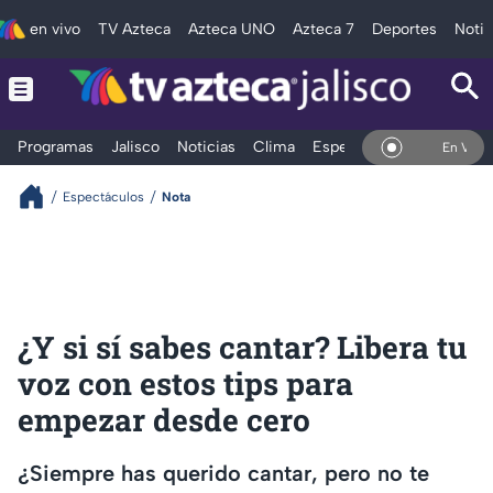
en vivo
TV Azteca
Azteca UNO
Azteca 7
Deportes
Notic
Programas
Jalisco
Noticias
Clima
Espectáculos
Deportes
En Vivo
Espectáculos
Nota
¿Y si sí sabes cantar? Libera tu
voz con estos tips para
empezar desde cero
¿Siempre has querido cantar, pero no te