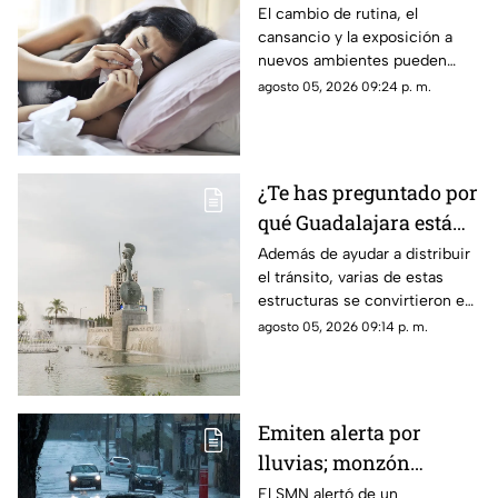
enfermas? Estas son
El cambio de rutina, el
cansancio y la exposición a
las razones
nuevos ambientes pueden
afectar al organismo justo al
agosto 05, 2026 09:24 p. m.
terminar el descanso.
¿Te has preguntado por
qué Guadalajara está
llena de glorietas? Esta
Además de ayudar a distribuir
el tránsito, varias de estas
es la razón
estructuras se convirtieron en
símbolos de la ciudad y puntos
agosto 05, 2026 09:14 p. m.
de encuentro para los tapatíos.
Emiten alerta por
lluvias; monzón
mexicano intensificará
El SMN alertó de un