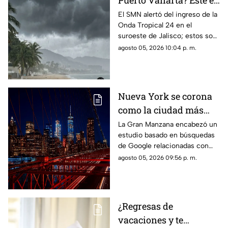
Puerto Vallarta? Este es
el pronóstico del clima
El SMN alertó del ingreso de la
Onda Tropical 24 en el
para este 6 de agosto
suroeste de Jalisco; estos son
los cambios en el clima
agosto 05, 2026 10:04 p. m.
Nueva York se corona
como la ciudad más
romántica de Estados
La Gran Manzana encabezó un
estudio basado en búsquedas
Unidos
de Google relacionadas con
citas, restaurantes, propuestas
agosto 05, 2026 09:56 p. m.
de matrimonio y experiencias
para parejas.
¿Regresas de
vacaciones y te