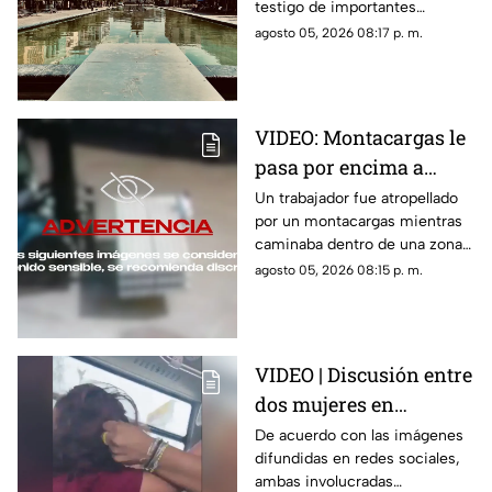
testigo de importantes
una vez
momentos de la historia de la
agosto 05, 2026 08:17 p. m.
ciudad y que todavía hoy
forman parte de su identidad.
VIDEO: Montacargas le
pasa por encima a
trabajador dentro de
Un trabajador fue atropellado
por un montacargas mientras
una bodega
caminaba dentro de una zona
de trabajo; cámaras de
agosto 05, 2026 08:15 p. m.
seguridad captaron el
momento.
VIDEO | Discusión entre
dos mujeres en
transporte público
De acuerdo con las imágenes
difundidas en redes sociales,
termina en jalones de
ambas involucradas