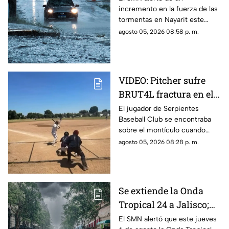
incremento en la fuerza de las
las tormentas en
tormentas en Nayarit este
Nayarit
jueves 6 de agosto
agosto 05, 2026 08:58 p. m.
VIDEO: Pitcher sufre
BRUT4L fractura en el
brazo mientras lanzaba
El jugador de Serpientes
Baseball Club se encontraba
sobre el montículo cuando
inició el movimiento para
agosto 05, 2026 08:28 p. m.
lanzar la pelota; sin embargo,
segundos después ocurrió algo
inesperado.
Se extiende la Onda
Tropical 24 a Jalisco;
¿cómo modificará el
El SMN alertó que este jueves