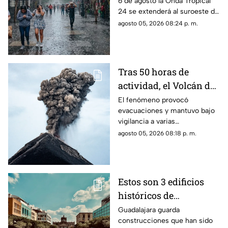
6 de agosto la Onda Tropical
clima de Guadalajara?
24 se extenderá al suroeste de
Jalisco; así modificará el clima
agosto 05, 2026 08:24 p. m.
de Guadalajara
Tras 50 horas de
actividad, el Volcán de
Fuego se calma, pero la
El fenómeno provocó
evacuaciones y mantuvo bajo
alerta continúa
vigilancia a varias
comunidades por el riesgo de
agosto 05, 2026 08:18 p. m.
ceniza y lahares.
Estos son 3 edificios
históricos de
Guadalajara que tienes
Guadalajara guarda
construcciones que han sido
que conocer al menos