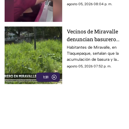
cabello
comenzaron a intercambiar
agosto 05, 2026 08:04 p. m.
reclamos mientras viajaban en
el transporte público.
Vecinos de Miravalle
denuncian basurero
clandestino y falta de
Habitantes de Miravalle, en
Tlaquepaque, señalan que la
seguridad vial en la
acumulación de basura y la
colonia
falta de infraestructura vial
agosto 05, 2026 07:52 p. m.
persisten pese a los reportes
1:31
realizados