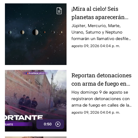
¡Mira al cielo! Seis
planetas aparecerán
juntos el 12 de agosto
Júpiter, Mercurio, Marte,
Urano, Saturno y Neptuno
formarán un llamativo desfile
planetario durante las primeras
agosto 09, 2026 04:04 p. m.
horas del 12 de agosto. Esto
debes saber para intentar
observarlo.
Reportan detonaciones
con arma de fuego en
Tlaquepaque; hay un
Hoy domingo 9 de agosto se
registraron detonaciones con
hombre muerto
arma de fuego en calles de la
colonia El Campesino en
agosto 09, 2026 04:04 p. m.
Tlaquepaque. Esto es lo que se
0:50
sabe.