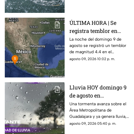
ÚLTIMA HORA | Se
registra temblor en
Jalisco; ¿hay daños?
La noche del domingo 9 de
agosto se registró un temblor
de magnitud 4.4 en el
municipio de Puerto Vallarta,
agosto 09, 2026 10:02 p. m.
Jalisco
Lluvia HOY domingo 9
de agosto en
Guadalajara: ¿Dónde
Una tormenta avanza sobre el
Área Metropolitana de
está lloviendo y qué
Guadalajara y ya genera lluvia,
zonas tienen alerta?
actividad eléctrica y rachas de
agosto 09, 2026 05:40 p. m.
viento en distintas zonas.