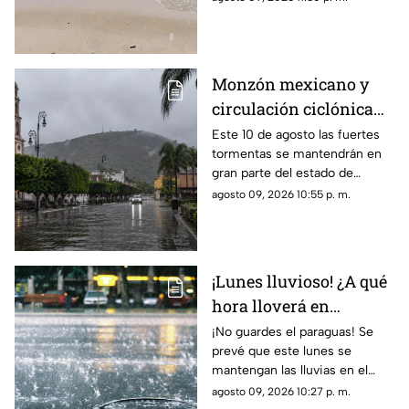
Monzón mexicano y
circulación ciclónica
mantendrán fuertes
Este 10 de agosto las fuertes
tormentas se mantendrán en
tormentas en Nayarit
gran parte del estado de
Nayarit
agosto 09, 2026 10:55 p. m.
¡Lunes lluvioso! ¿A qué
hora lloverá en
Guadalajara?
¡No guardes el paraguas! Se
prevé que este lunes se
mantengan las lluvias en el
Área Metropolitana de
agosto 09, 2026 10:27 p. m.
Guadalajara