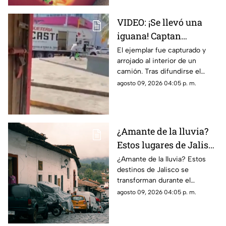
Diógenes.
VIDEO: ¡Se llevó una
iguana! Captan
presunto robo en
El ejemplar fue capturado y
arrojado al interior de un
Tuxpan y reportan
camión. Tras difundirse el
detención
video, autoridades
agosto 09, 2026 04:05 p. m.
intervinieron y lograron
recuperar al reptil.
¿Amante de la lluvia?
Estos lugares de Jalisco
se disfrutan más
¿Amante de la lluvia? Estos
destinos de Jalisco se
durante el temporal
transforman durante el
temporal y ofrecen paisajes
agosto 09, 2026 04:05 p. m.
verdes, cascadas y un
ambiente perfecto para una
escapada.