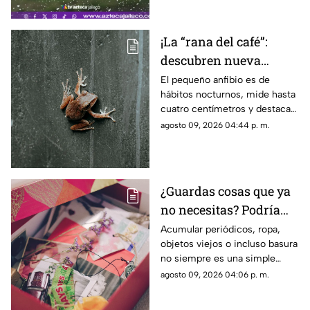
¡La “rana del café”:
descubren nueva
especie en Costa Rica
El pequeño anfibio es de
hábitos nocturnos, mide hasta
cuatro centímetros y destaca
por sus manchas verdes y su
agosto 09, 2026 04:44 p. m.
particular canto.
¿Guardas cosas que ya
no necesitas? Podría
haber algo más detrás
Acumular periódicos, ropa,
objetos viejos o incluso basura
no siempre es una simple
costumbre. En algunos casos,
agosto 09, 2026 04:06 p. m.
puede estar relacionado con el
llamado síndrome de