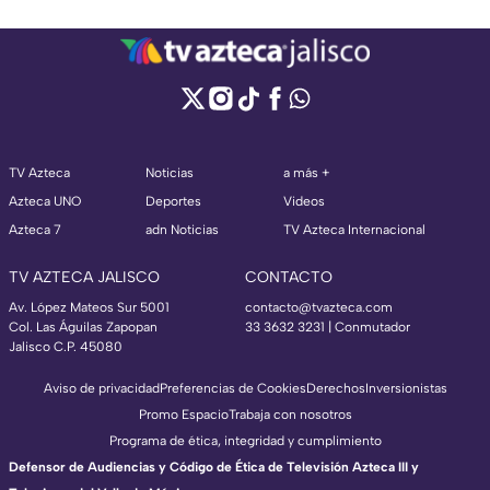
TV Azteca
Noticias
a más +
Azteca UNO
Deportes
Videos
Azteca 7
adn Noticias
TV Azteca Internacional
TV AZTECA JALISCO
CONTACTO
Av. López Mateos Sur 5001
contacto@tvazteca.com
Col. Las Águilas Zapopan
33 3632 3231 | Conmutador
Jalisco C.P. 45080
Aviso de privacidad
Preferencias de Cookies
Derechos
Inversionistas
Promo Espacio
Trabaja con nosotros
Programa de ética, integridad y cumplimiento
Defensor de Audiencias y Código de Ética de Televisión Azteca III y