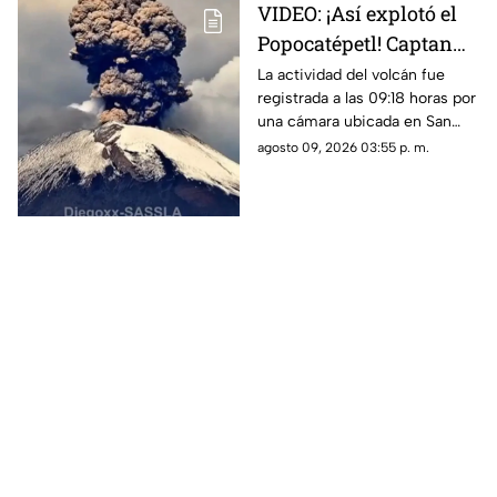
VIDEO: ¡Así explotó el
Popocatépetl! Captan
impresionante
La actividad del volcán fue
registrada a las 09:18 horas por
momento desde Puebla
una cámara ubicada en San
Pedro Benito Juárez.
agosto 09, 2026 03:55 p. m.