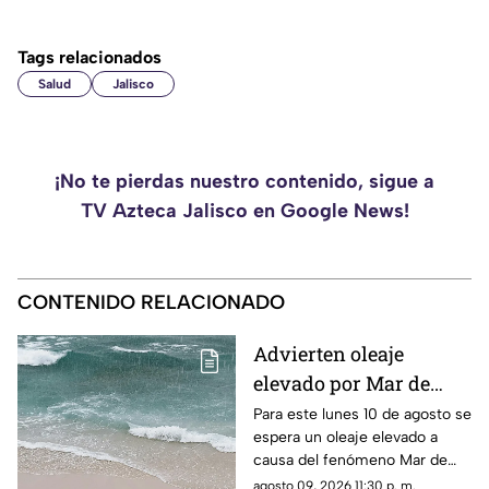
Tags relacionados
Salud
Jalisco
¡No te pierdas nuestro contenido, sigue a
TV Azteca Jalisco en Google News!
CONTENIDO RELACIONADO
Advierten oleaje
elevado por Mar de
Fondo en Puerto
Para este lunes 10 de agosto se
espera un oleaje elevado a
Vallarta
causa del fenómeno Mar de
Fondo
agosto 09, 2026 11:30 p. m.