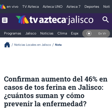
en vivo
TV Azteca
Azteca UNO
Azteca 7
Deportes
Notic
Programas
Jalisco
Noticias
Clima
Espectáculos
Deportes
En Vivo
Noticias Locales en Jalisco
Nota
Confirman aumento del 46% en
casos de tos ferina en Jalisco:
¿cuántos suman y cómo
prevenir la enfermedad?