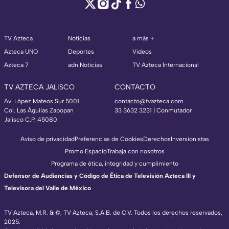
TV Azteca
Noticias
a más +
Azteca UNO
Deportes
Videos
Azteca 7
adn Noticias
TV Azteca Internacional
TV AZTECA JALISCO
CONTACTO
Av. López Mateos Sur 5001
contacto@tvazteca.com
Col. Las Águilas Zapopan
33 3632 3231 | Conmutador
Jalisco C.P. 45080
Aviso de privacidad
Preferencias de Cookies
Derechos
Inversionistas
Promo Espacio
Trabaja con nosotros
Programa de ética, integridad y cumplimiento
Defensor de Audiencias y Código de Ética de Televisión Azteca III y
Televisora del Valle de México
TV Azteca, M.R. & ©, TV Azteca, S.A.B. de C.V. Todos los derechos reservados,
2025.