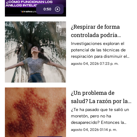
los resultados al celular.
0:50
¿Respirar de forma
controlada podría
ayudar a controlar una
Investigaciones exploran el
potencial de las técnicas de
adicción?
respiración para disminuir el
estrés y los deseos de
agosto 04, 2026 07:23 p. m.
consumo durante los procesos
de recuperación.
¿Un problema de
salud? La razón por la
que no desaparece un
¿Te ha pasado que te salió un
moretón, pero no ha
moretón en el cuerpo
desaparecido? Entonces la
siguiente información es para
agosto 04, 2026 01:14 p. m.
ti. Conoce la razón detrás de