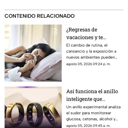
CONTENIDO RELACIONADO
¿Regresas de
vacaciones y te
enfermas? Estas son
El cambio de rutina, el
cansancio y la exposición a
las razones
nuevos ambientes pueden
afectar al organismo justo al
agosto 05, 2026 09:24 p. m.
terminar el descanso.
Así funciona el anillo
inteligente que
monitorea glucosa y
Un anillo experimental analiza
el sudor para monitorear
alcohol mediante el
glucosa, cetonas, alcohol y
sudor
otros biomarcadores y enviar
agosto 05, 2026 09:45 a. m.