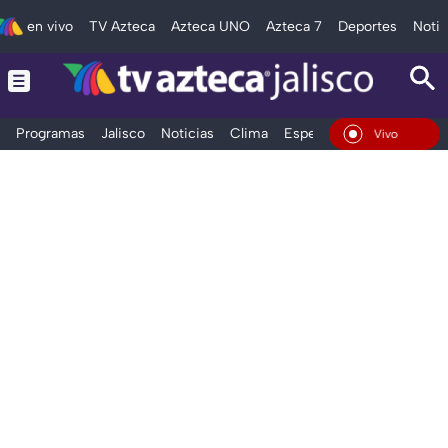
en vivo
TV Azteca
Azteca UNO
Azteca 7
Deportes
Notic
Programas
Jalisco
Noticias
Clima
Espectáculos
Deportes
En Vivo