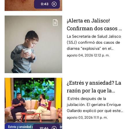
0:43
este proceso.
¡Alerta en Jalisco!
Confirman dos casos de
diarrea "explosiva"; así
La Secretaría de Salud Jalisco
(SSJ) confirmó dos casos de
puedes detectar la
diarrea “explosiva” en el
ciclosporiasis
estado, pero ¿qué es la
agosto 04, 2026 12:12 p. m.
ciclosporiasi sy cómo detectar
la enfermedad?
¿Estrés y ansiedad? La
razón por la que la
jubilación puede ser
:Estrés después de la
jubilación. El geriatra Enrique
incómoda
Gallardo explicó por qué este
cambio puede generar
agosto 03, 2026 11:11 p. m.
ansiedad y cómo afrontarlo de
10:46
manera saludable.