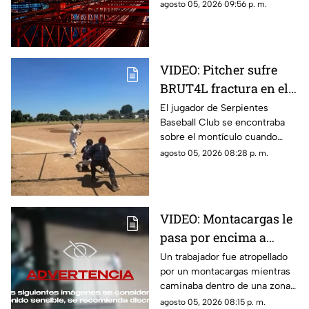
citas, restaurantes, propuestas
agosto 05, 2026 09:56 p. m.
de matrimonio y experiencias
para parejas.
VIDEO: Pitcher sufre
BRUT4L fractura en el
brazo mientras lanzaba
El jugador de Serpientes
Baseball Club se encontraba
sobre el montículo cuando
inició el movimiento para
agosto 05, 2026 08:28 p. m.
lanzar la pelota; sin embargo,
segundos después ocurrió algo
inesperado.
VIDEO: Montacargas le
pasa por encima a
trabajador dentro de
Un trabajador fue atropellado
por un montacargas mientras
una bodega
caminaba dentro de una zona
de trabajo; cámaras de
agosto 05, 2026 08:15 p. m.