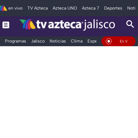
en vivo
TV Azteca
Azteca UNO
Azteca 7
Deportes
Notic
Programas
Jalisco
Noticias
Clima
Espectáculos
Deportes
En Vivo