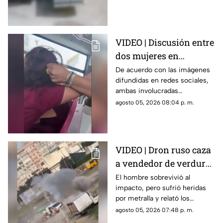
seguridad captaron el
momento.
VIDEO | Discusión entre
dos mujeres en
transporte público
De acuerdo con las imágenes
difundidas en redes sociales,
termina en jalones de
ambas involucradas
cabello
comenzaron a intercambiar
agosto 05, 2026 08:04 p. m.
reclamos mientras viajaban en
el transporte público.
VIDEO | Dron ruso caza
a vendedor de verduras
en Ucrania y le arroja
El hombre sobrevivió al
impacto, pero sufrió heridas
un explosivo
por metralla y relató los
momentos de terror antes de
agosto 05, 2026 07:48 p. m.
la explosión.