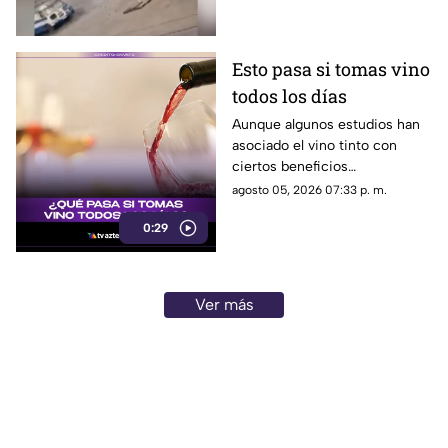
Esto pasa si tomas vino
todos los días
Aunque algunos estudios han
asociado el vino tinto con
ciertos beneficios
cardiovasculares, los expertos
agosto 05, 2026 07:33 p. m.
advierten que el consumo
0:29
diario de alcohol también
implica riesgos para la salud.
Ver más