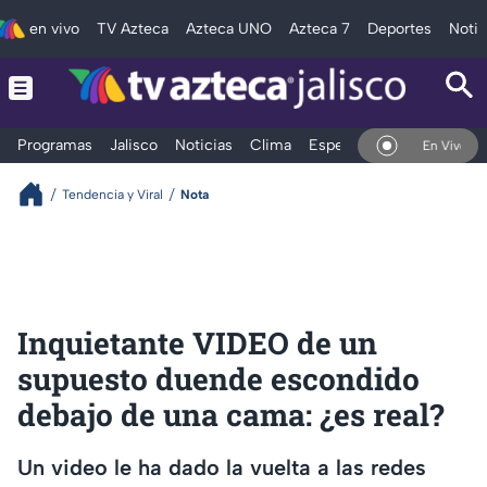
en vivo
TV Azteca
Azteca UNO
Azteca 7
Deportes
Notic
Programas
Jalisco
Noticias
Clima
Espectáculos
Deportes
En Vivo
Tendencia y Viral
Nota
Inquietante VIDEO de un
supuesto duende escondido
debajo de una cama: ¿es real?
Un video le ha dado la vuelta a las redes