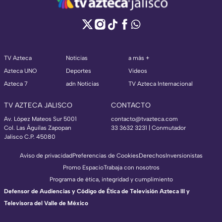
TV Azteca
Noticias
a más +
Azteca UNO
Deportes
Videos
Azteca 7
adn Noticias
TV Azteca Internacional
TV AZTECA JALISCO
CONTACTO
Av. López Mateos Sur 5001
contacto@tvazteca.com
Col. Las Águilas Zapopan
33 3632 3231 | Conmutador
Jalisco C.P. 45080
Aviso de privacidad
Preferencias de Cookies
Derechos
Inversionistas
Promo Espacio
Trabaja con nosotros
Programa de ética, integridad y cumplimiento
Defensor de Audiencias y Código de Ética de Televisión Azteca III y
Televisora del Valle de México