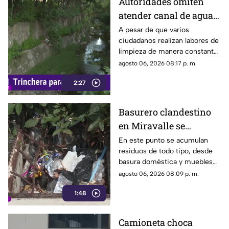
Autoridades omiten
atender canal de agua
contaminado en
A pesar de que varios
ciudadanos realizan labores de
Tonalá
limpieza de manera constante
en la zona, algunas personas
agosto 06, 2026 08:17 p. m.
continúan arrojando basura al
2:27
canal de agua, provocando
acumulación de residuos.
Basurero clandestino
en Miravalle se
convierte en un foco de
En este punto se acumulan
residuos de todo tipo, desde
infección por
basura doméstica y muebles
acumulación de
viejos hasta animales muertos,
agosto 06, 2026 08:09 p. m.
residuos.
una situación que ha generado
1:48
molestias entre los vecinos,
quienes exigen una solución
ante el riesgo sanitario y las
Camioneta choca
condiciones insalubres del