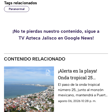
Tags relacionados
Paranormal
¡No te pierdas nuestro contenido, sigue a
TV Azteca Jalisco en Google News!
CONTENIDO RELACIONADO
¡Alerta en la playa!
Onda tropical 25
desatará lluvias
El paso de la onda tropical
número 25, junto al monzón
intensas y tormentas
mexicano, mantendrá a Puerto
en Puerto Vallarta
Vallarta bajo un temporal de
agosto 06, 2026 10:28 p. m.
lluvias intensas y actividad
eléctrica durante la tarde