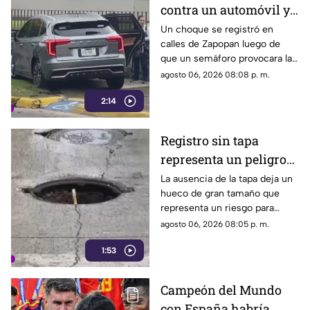
contra un automóvil y
lugar.
termina sobre la
Un choque se registró en
calles de Zapopan luego de
banqueta
que un semáforo provocara la
colisión entre dos vehículos.
agosto 06, 2026 08:08 p. m.
2:14
Registro sin tapa
representa un peligro
en avenida Miguel
La ausencia de la tapa deja un
hueco de gran tamaño que
López de Legaspi
representa un riesgo para
automovilistas, motociclistas,
agosto 06, 2026 08:05 p. m.
ciclistas y peatones que
1:53
transitan por la zona.
Campeón del Mundo
con España habría