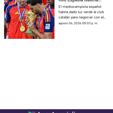
rechazado al Real
El mediocampista español
habría dado luz verde al club
Madrid para fichar con
catalán para negociar con el
el Barcelona
Manchester City, mientras el
agosto 06, 2026 08:03 p. m.
conjunto blanco pierde terreno
en una de las operaciones más
importantes del mercado.