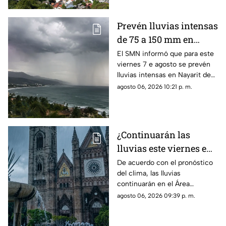
Prevén lluvias intensas
de 75 a 150 mm en
Nayarit este viernes 7
El SMN informó que para este
viernes 7 e agosto se prevén
de agosto
lluvias intensas en Nayarit de
75 a 150 mm
agosto 06, 2026 10:21 p. m.
¿Continuarán las
lluvias este viernes en
Guadalajara? Este es el
De acuerdo con el pronóstico
del clima, las lluvias
pronóstico del clima
continuarán en el Área
hoy 7 de agosto
Metropolitana de Guadalajara
agosto 06, 2026 09:39 p. m.
este viernes 7 de agosto 2026