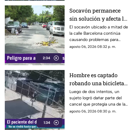
Socavón permanece
sin solución y afecta la
circulación en calle
El socavón ubicado a mitad de
la calle Barcelona continúa
Barcelona
causando problemas para
quienes circulan por la zona,
agosto 06, 2026 08:32 p. m.
ya que, pese a ser cubierto en
2:34
varias ocasiones, vuelve a
aparecer con el paso del
tiempo.
Hombre es captado
robando una bicicleta
al ingresar a cochera
Luego de dos intentos, un
sujeto logró dañar parte del
ajena en calle Rancho
cancel que protegía una de las
Rodeo
puertas de una cochera
agosto 06, 2026 08:30 p. m.
ubicada sobre la calle Rancho
1:34
Rodeo, lo que le permitió
ingresar al inmueble.