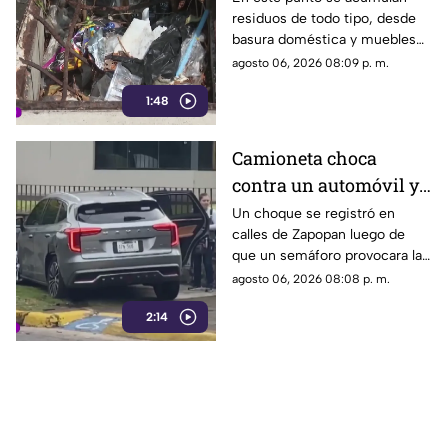
residuos de todo tipo, desde
infección por
basura doméstica y muebles
acumulación de
viejos hasta animales muertos,
agosto 06, 2026 08:09 p. m.
residuos.
una situación que ha generado
1:48
molestias entre los vecinos,
quienes exigen una solución
ante el riesgo sanitario y las
Camioneta choca
condiciones insalubres del
contra un automóvil y
lugar.
termina sobre la
Un choque se registró en
calles de Zapopan luego de
banqueta
que un semáforo provocara la
colisión entre dos vehículos.
agosto 06, 2026 08:08 p. m.
2:14