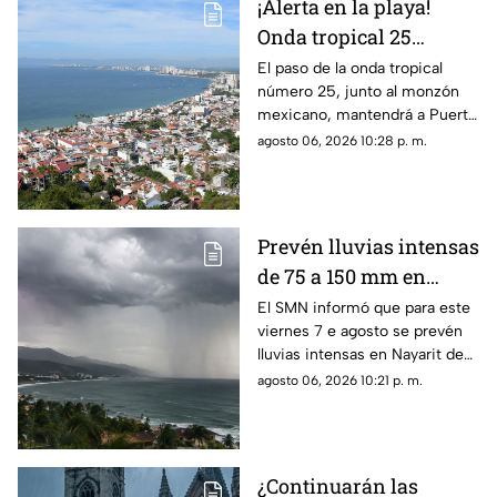
¡Alerta en la playa!
Onda tropical 25
desatará lluvias
El paso de la onda tropical
número 25, junto al monzón
intensas y tormentas
mexicano, mantendrá a Puerto
en Puerto Vallarta
Vallarta bajo un temporal de
agosto 06, 2026 10:28 p. m.
lluvias intensas y actividad
eléctrica durante la tarde
Prevén lluvias intensas
de 75 a 150 mm en
Nayarit este viernes 7
El SMN informó que para este
viernes 7 e agosto se prevén
de agosto
lluvias intensas en Nayarit de
75 a 150 mm
agosto 06, 2026 10:21 p. m.
¿Continuarán las