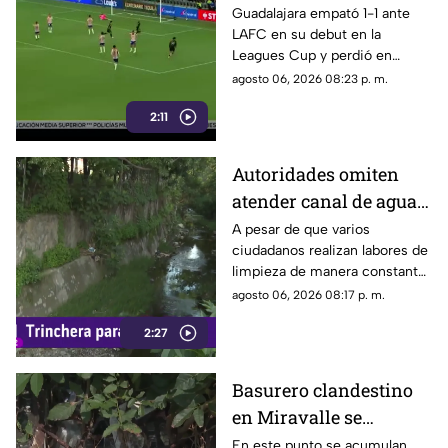
Romo es señalado por
Guadalajara empató 1-1 ante
LAFC en su debut en la
su cobro en penales
Leagues Cup y perdió en
penales; Luis Romo fue
agosto 06, 2026 08:23 p. m.
criticado por su ejecución.
2:11
Autoridades omiten
atender canal de agua
contaminado en
A pesar de que varios
ciudadanos realizan labores de
Tonalá
limpieza de manera constante
en la zona, algunas personas
agosto 06, 2026 08:17 p. m.
continúan arrojando basura al
2:27
canal de agua, provocando
acumulación de residuos.
Basurero clandestino
en Miravalle se
convierte en un foco de
En este punto se acumulan