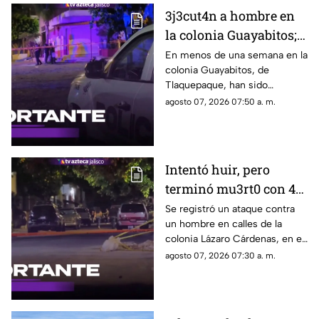
3j3cut4n a hombre en
la colonia Guayabitos;
es el segundo caso en
En menos de una semana en la
colonia Guayabitos, de
menos de una semana
Tlaquepaque, han sido
asesinados dos hombres
agosto 07, 2026 07:50 a. m.
Intentó huir, pero
terminó mu3rt0 con 4
b4l4z05 en Lázaro
Se registró un ataque contra
un hombre en calles de la
Cárdenas
colonia Lázaro Cárdenas, en el
municipio de Guadalajara
agosto 07, 2026 07:30 a. m.