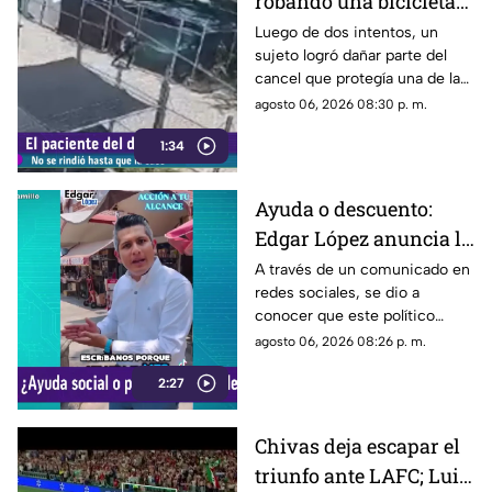
robando una bicicleta
al ingresar a cochera
Luego de dos intentos, un
sujeto logró dañar parte del
ajena en calle Rancho
cancel que protegía una de las
Rodeo
puertas de una cochera
agosto 06, 2026 08:30 p. m.
ubicada sobre la calle Rancho
1:34
Rodeo, lo que le permitió
ingresar al inmueble.
Ayuda o descuento:
Edgar López anuncia la
nueva estrategia para
A través de un comunicado en
redes sociales, se dio a
ayudar algunas
conocer que este político
familias
presuntamente busca ayudar a
agosto 06, 2026 08:26 p. m.
la comunidad de Tonalá con
2:27
este descuento.
Chivas deja escapar el
triunfo ante LAFC; Luis