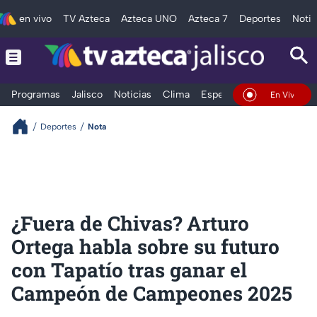
en vivo
TV Azteca
Azteca UNO
Azteca 7
Deportes
Notic
Programas
Jalisco
Noticias
Clima
Espectáculos
Deportes
En Vivo
Deportes
Nota
¿Fuera de Chivas? Arturo
Ortega habla sobre su futuro
con Tapatío tras ganar el
Campeón de Campeones 2025