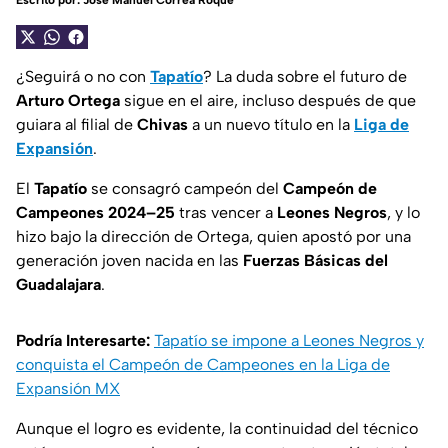
Escrito por:
José Manuel Correa Roque
¿Seguirá o no con
Tapatío
? La duda sobre el futuro de
Arturo Ortega
sigue en el aire, incluso después de que
guiara al filial de
Chivas
a un nuevo título en la
Liga de
Expansión
.
El
Tapatío
se consagró campeón del
Campeón de
Campeones 2024–25
tras vencer a
Leones Negros
, y lo
hizo bajo la dirección de Ortega, quien apostó por una
generación joven nacida en las
Fuerzas Básicas del
Guadalajara
.
Podría Interesarte:
Tapatío se impone a Leones Negros y
conquista el Campeón de Campeones en la Liga de
Expansión MX
Aunque el logro es evidente, la continuidad del técnico