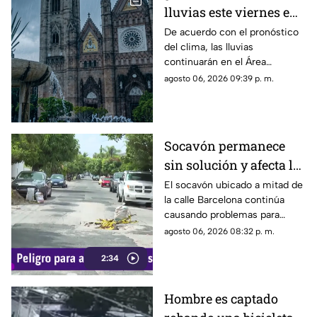
lluvias este viernes en
Guadalajara? Este es el
De acuerdo con el pronóstico
del clima, las lluvias
pronóstico del clima
continuarán en el Área
hoy 7 de agosto
Metropolitana de Guadalajara
agosto 06, 2026 09:39 p. m.
este viernes 7 de agosto 2026
Socavón permanece
sin solución y afecta la
circulación en calle
El socavón ubicado a mitad de
la calle Barcelona continúa
Barcelona
causando problemas para
quienes circulan por la zona,
agosto 06, 2026 08:32 p. m.
ya que, pese a ser cubierto en
2:34
varias ocasiones, vuelve a
aparecer con el paso del
tiempo.
Hombre es captado