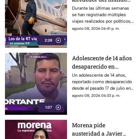
sin ninguna
Durante las últimas semanas
se han registrado múltiples
preocupación
viajes realizados por políticos,
sin que hasta el momento
agosto 08, 2026 06:41 p. m.
exista información clara sobre
2:28
los motivos de estos
desplazamientos ni una
explicación detallada sobre el
Adolescente de 14 años
elevado gasto que han
desaparecido en
generado.
Tlaquepaque es
Un adolescente de 14 años,
reportado como desaparecido
trasladado a Jalisco
desde el pasado 17 de julio en
tras ser localizado en
Tlaquepaque, fue localizado
agosto 08, 2026 06:33 p. m.
Michoacán
con vida en Michoacán y ya es
1:07
trasladado de regreso a Jalisco
para reunirse con su familia.
Morena pide
austeridad a Javier