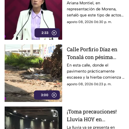
May, pero el ejemplo
Ariana Montiel, en
representación de Morena,
parece faltar en casa
señaló que este tipo de actos y
el gasto de recursos
agosto 08, 2026 06:30 p. m.
económicos no corresponden
2:33
a la conducta que debería
mantener un representante
bajo los principios de
Calle Porfirio Díaz en
austeridad establecidos por el
Tonalá con pésima
partido.
vialidad y basura por
En esta calle, donde el
pavimento prácticamente
todas partes
escasea y la hierba comienza a
ganar terreno, los vecinos
agosto 08, 2026 06:23 p. m.
aseguran que han presentado
3:00
varias quejas ante las
autoridades, pero hasta el
momento no han visto
¡Toma precauciones!
resultados.
Lluvia HOY en
Guadalajara deja
La lluvia ya se presenta en