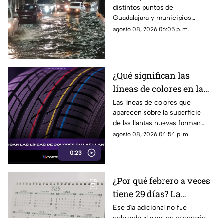
distintos puntos de
fuertes vientos y
Guadalajara y municipios
amenaza de granizo
cercanos, con fuertes vientos,
agosto 08, 2026 06:05 p. m.
posibles granizadas y
afectaciones a la visibilidad.
¿Qué significan las
líneas de colores en las
llantas nuevas?
Las líneas de colores que
aparecen sobre la superficie
de las llantas nuevas forman
parte del proceso de
agosto 08, 2026 04:54 p. m.
fabricación y control, por lo
0:23
que no indican desgaste ni
representan una señal de
peligro.
¿Por qué febrero a veces
tiene 29 días? La
curiosa razón detrás de
Ese día adicional no fue
colocado al azar: es necesario