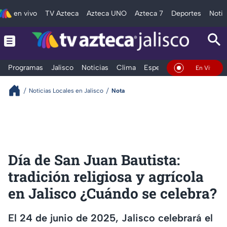
en vivo
TV Azteca
Azteca UNO
Azteca 7
Deportes
Notic
Programas
Jalisco
Noticias
Clima
Espectáculos
Deportes
En Vivo
Noticias Locales en Jalisco
Nota
Día de San Juan Bautista:
tradición religiosa y agrícola
en Jalisco ¿Cuándo se celebra?
El 24 de junio de 2025, Jalisco celebrará el