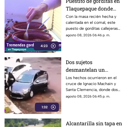
Puestito de gorditas en
Tlaquepaque donde
una nunca es suficiente
Con la masa recién hecha y
calentada en el comal, este
puesto de gorditas callejeras
en Tlaquepaque promete
agosto 08, 2026 06:46 p. m.
conquistar el antojo.
4:23
Dos sujetos
desmantelan un
vehículo a plena luz del
Los hechos ocurrieron en el
cruce de Ignacio Machain y
día en Guadalajara
Santa Clemencia, donde dos
sujetos fueron captados
agosto 08, 2026 06:45 p. m.
retirando múltiples autopartes
1:32
de la carrocería de un vehículo.
Alcantarilla sin tapa en