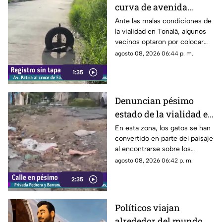
curva de avenida
Patria
Ante las malas condiciones de
la vialidad en Tonalá, algunos
vecinos optaron por colocar
una llanta como señalamiento
agosto 08, 2026 06:44 p. m.
improvisado para alertar a los
1:35
conductores sobre los hoyos y
evitar posibles accidentes al
transitar por la zona.
Denuncian pésimo
estado de la vialidad en
Privada Pedrera y
En esta zona, los gatos se han
convertido en parte del paisaje
Barrancones
al encontrarse sobre los
techos y las puertas de las
agosto 08, 2026 06:42 p. m.
viviendas, mientras que la
2:35
vialidad muestra un evidente
deterioro.
Políticos viajan
alrededor del mundo