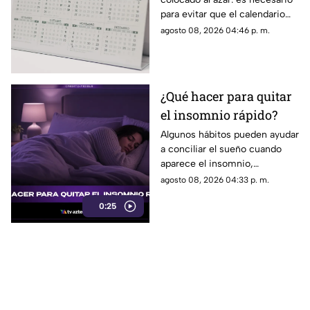
los años bisiestos
para evitar que el calendario
pierda sincronía con las
agosto 08, 2026 04:46 p. m.
estaciones del año.
¿Qué hacer para quitar
el insomnio rápido?
Algunos hábitos pueden ayudar
a conciliar el sueño cuando
aparece el insomnio,
especialmente reducir la
agosto 08, 2026 04:33 p. m.
exposición a pantallas,
0:25
mantener un ambiente
tranquilo y evitar estimulantes
antes de acostarse.